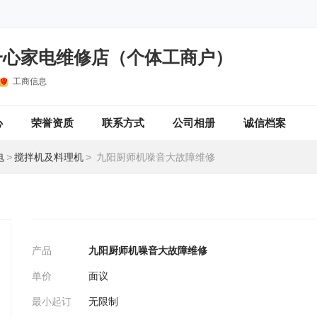
一心家电维修店（个体工商户）
工商信息
心
荣誉资质
联系方式
公司相册
诚信档案
电
>
搅拌机及料理机
>
九阳厨师机噪音大故障维修
产品
九阳厨师机噪音大故障维修
单价
面议
最小起订
无限制