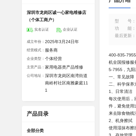
产品介绍
深圳市龙岗区诚一心家电维修店
（个体工商户）
型号
：
功能
：
实名认证
企业认证
最后更新
：
2025年3月24日年
成立年份：
服务商
经营模式：
400-835-
个体经营
企业类型：
机全国报修服务电
家用电器类产品维修
主营产品：
5-7955，
深圳市龙岗区南湾街道
公司地址：
一、常见故障
南岭村社区南雅豪庭11
二、科学保养
1
1、日常清洁
每次使用后，
件，避免使用
产品目录
来去除食物残
2、机身擦拭
使用湿抹布擦
全部分类
3、存放管理