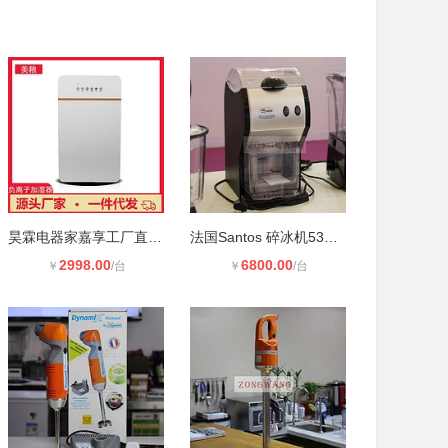
昊霖电器家嘉享工厂直销加热多功能全
法国Santos 碎冰机53型碎冰机 吧台碎
2998.00
6800.00
￥
/台
￥
/台