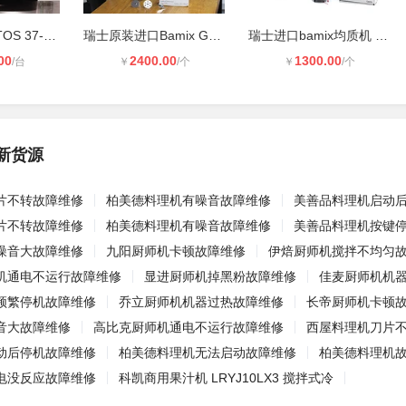
法国进口SANTOS 37-2P 2升打碎机 切
瑞士原装进口Bamix Gastro 350搅拌棒
瑞士进口bamix均质机 料理机G200 M35
00
2400.00
1300.00
/台
￥
/个
￥
/个
新货源
片不转故障维修
柏美德料理机有噪音故障维修
美善品料理机启动
片不转故障维修
柏美德料理机有噪音故障维修
美善品料理机按键
噪音大故障维修
九阳厨师机卡顿故障维修
伊焙厨师机搅拌不均匀
机通电不运行故障维修
显进厨师机掉黑粉故障维修
佳麦厨师机机
频繁停机故障维修
乔立厨师机机器过热故障维修
长帝厨师机卡顿
音大故障维修
高比克厨师机通电不运行故障维修
西屋料理机刀片
动后停机故障维修
柏美德料理机无法启动故障维修
柏美德料理机
电没反应故障维修
科凯商用果汁机 LRYJ10LX3 搅拌式冷