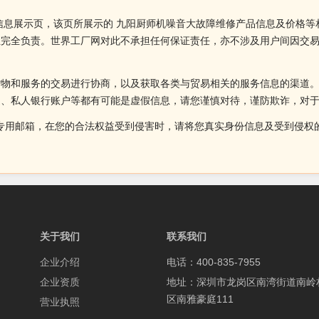
信息展示页，该页所展示的 九阳厨师机噪音大故障维修产品信息及价格等
业完全负责。世界工厂网对此不承担任何保证责任，亦不涉及用户间因交
货物和服务的交易进行协商，以及获取各类与贸易相关的服务信息的渠道
述、私人银行账户等都有可能是虚假信息，请您谨慎对待，谨防欺诈，对
侵权投诉的专用邮箱，在您的合法权益受到侵害时，请将您真实身份信息及受到
关于我们
联系我们
企业介绍
电话：400-835-7955
企业资质
地址：深圳市龙岗区南湾街道南岭
区南雅豪庭111
营业执照