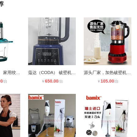
荐
蔻达（CODA） 家用绞肉机 D2177
蔻达（CODA） 破壁机 Q2503
源头厂家，加热破壁机料理机搅拌机五
00
650.00
105.00
/台
￥
/台
￥
/台