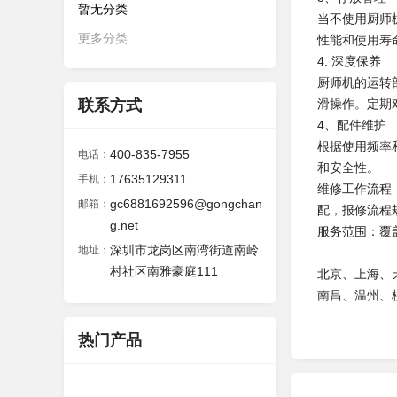
暂无分类
当不使用厨师
更多分类
性能和使用寿
4. 深度保养
厨师机的运转
联系方式
滑操作。定期
4、配件维护
根据使用频率
400-835-7955
电话：
和安全性。
17635129311
手机：
维修工作流程
gc6881692596@gongchan
邮箱：
配，报修流程
g.net
服务范围：覆
深圳市龙岗区南湾街道南岭
地址：
村社区南雅豪庭111
北京、上海、
南昌、温州、
热门产品