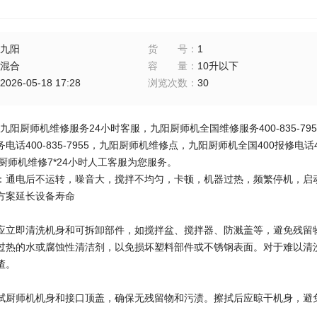
九阳
货号
：
1
混合
容量
：
10升以下
2026-05-18 17:28
浏览次数
：
30
7955九阳厨师机维修服务24小时客服，九阳厨师机全国维修服务400-835-79
话400-835-7955，九阳厨师机维修点，九阳厨师机全国400报修电话400
九阳厨师机维修7*24小时人工客服为您服务。
：通电后不运转，噪音大，搅拌不均匀，卡顿，机器过热，频繁停机，启
方案延长设备寿命
应立即清洗机身和可拆卸部件，如搅拌盆、搅拌器、防溅盖等，避免残留
过热的水或腐蚀性清洁剂，以免损坏塑料部件或不锈钢表面。对于难以清
渣。
拭厨师机机身和接口顶盖，确保无残留物和污渍。擦拭后应晾干机身，避