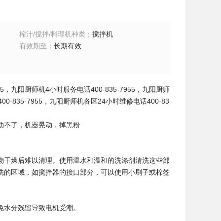
榨汁/搅拌/料理机种类
：
搅拌机
有效期至
：
长期有效
55，九阳厨师机4小时服务电话400-835-7955，九阳厨师
-835-7955，九阳厨师机各区24小时维修电话400-83
动不了，机器晃动，掉黑粉
物干燥后难以清理。使用温水和温和的洗涤剂清洗这些部
洗的区域，如搅拌器的接口部分，可以使用小刷子或棉签
免水分残留导致电机受潮。