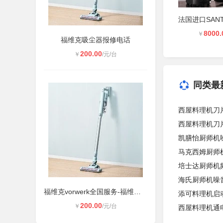
8000.
￥
福维克吸尘器报修电话
200.00
￥
/元/台
同类最
西屋料理机刀
西屋料理机刀
凯膳怡厨师机
马克西姆厨师
培士达厨师机
海氏厨师机噪
福维克vorwerk全国服务-福维克吸尘器
添可料理机启
200.00
￥
/元/台
西屋料理机通