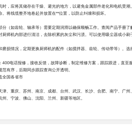
机时，应将其储存在干燥、避光的地方，以避免金属部件老化和电机受潮
命。将线缆整齐地卷起并放置在**位置，以防止纠缠和损坏。
部分（如齿轮、轴承等）需要定期润滑以确保顺畅工作。查阅产品手册了
对厨师机内部进行清洁，去除积累的灰尘和污渍。可以使用吸尘器或小刷
和磨损情况，定期更换厨师机的配件（如搅拌器、齿轮、传动带等）。选
：400电话报修，接收反馈，故障诊断，制定维修方案，跟踪跟进，直至
规范有序，后期同步跟踪查询公开透明。
盖全国各省市
天津、重庆、苏州、南京、成都、台州、武汉、长沙、合肥、南宁、广州
杭州、宁波、佛山、沈阳、兰州、新疆等地区。