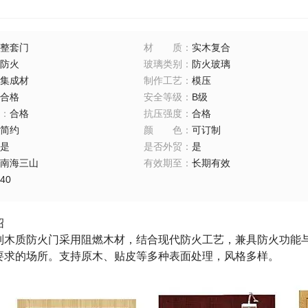
整套门
材质
：
实木复合
防火
玻璃类别
：
防火玻璃
集成材
制作工艺
：
模压
合格
安全等级
：
B级
：
合格
抗压强度
：
合格
简约
颜色
：
可订制
是
是否外贸
：
是
南海三山
有效期至
：
长期有效
40
绍
列木质防火门采用阻燃木材，结合现代防火工艺，兼具防火功能
要求的场所。支持原木、贴皮等多种表面处理，风格多样。