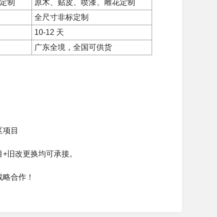
定制
原木、贴皮、喷漆、雕花定制
全尺寸非标定制
10-12 天
广东全境，全国可供货
区项目
目+旧改更换均可承接。
战略合作！