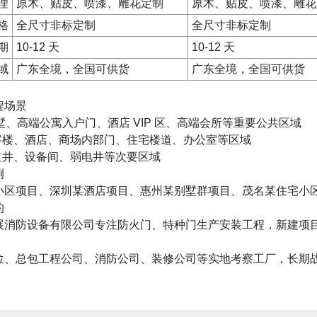
理
原木、贴皮、喷漆、雕花定制
原木、贴皮、喷漆、雕花
格
全尺寸非标定制
全尺寸非标定制
期
10-12 天
10-12 天
域
广东全境，全国可供货
广东全境，全国可供货
程场景
：别墅、高端公寓入户门、酒店 VIP 区、高端会所等重要公共区域
写字楼、酒店、商场内部门、住宅楼道、办公室等区域
管道井、设备间、弱电井等次要区域
例
小区项目、深圳某酒店项目、惠州某别墅群项目、茂名某住宅小
约
展消防设备有限公司专注防火门、特种门生产安装工程，新建项
位、总包工程公司、消防公司、装修公司等实地考察工厂，长期