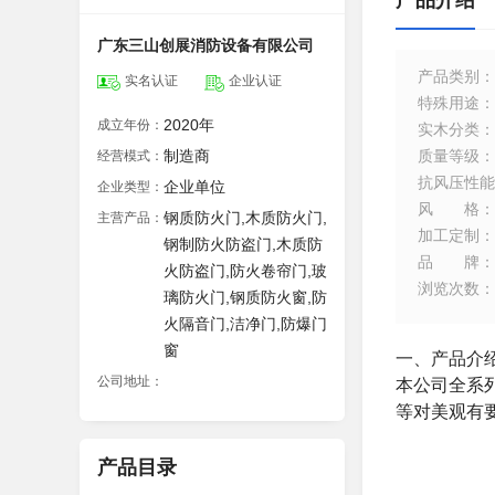
产品介绍
广东三山创展消防设备有限公司
产品类别
：
实名认证
企业认证
特殊用途
：
2020年
成立年份：
实木分类
：
制造商
质量等级
：
经营模式：
抗风压性能
企业单位
企业类型：
风格
：
钢质防火门,木质防火门,
主营产品：
加工定制
：
钢制防火防盗门,木质防
品牌
：
火防盗门,防火卷帘门,玻
浏览次数
：
璃防火门,钢质防火窗,防
火隔音门,洁净门,防爆门
窗
一、产品介
公司地址：
本公司全系
等对美观有
产品目录