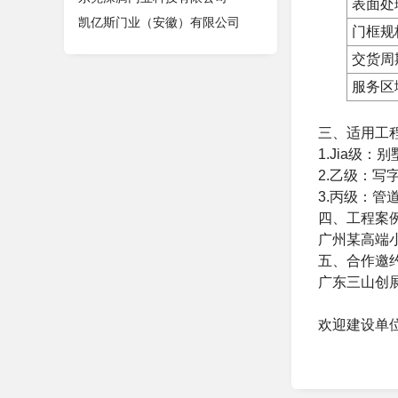
表面处
凯亿斯门业（安徽）有限公司
门框规
交货周
服务区
三、适用工
1.Jia级
2.乙级：
3.丙级：
四、工程案
广州某高端
五、合作邀
广东三山创
欢迎建设单