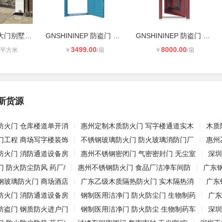
赛达欧式铁艺大门别墅庭院对开门小区
GNSHININEP 防盗门 钢板 单开（可定
GNSHININEP 防盗门 镀锌钢 单开（可
3499.00
8000.00
/平方米
￥
/扇
￥
/扇
新货源
防火门 仓库楼道单开消
惠州定制木质防火门 写字楼通道实木
木质
门工程 商场写字楼装饰
不锈钢玻璃防火门 防火玻璃消防门厂
惠州
防火门 消防通道设备房
惠州不锈钢密闭门 气密密封门 无尘室
深圳
 防火防尘防风 药厂/
惠州不锈钢防火门 食品厂洁净车间防
广东
钢玻璃防火门 商场酒店
广东乙级木质隔热防火门 实木隔热消
广东
防火门 消防通道设备房
钢制医用洁净门 防火防尘门 生物制药
广东
防盗门 钢质防火进户门
钢制医用洁净门 防火防尘 生物制药车
深圳