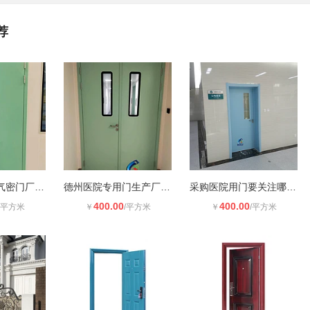
荐
德州电动平移气密门厂家报价
德州医院专用门生产厂家****检测报告
采购医院用门要关注哪些要点_源头生
400.00
400.00
/平方米
￥
/平方米
￥
/平方米