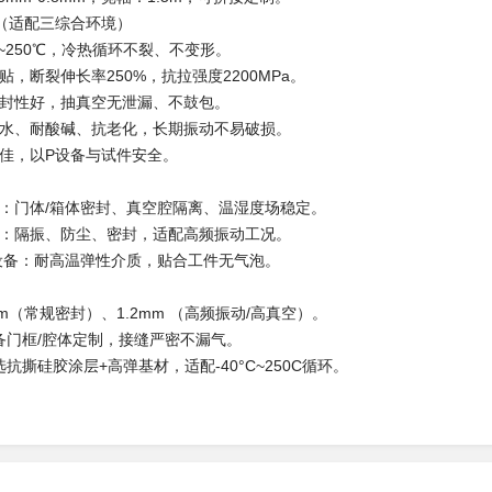
（适配三综合环境）
°℃~250℃，冷热循环不裂、不变形。
贴，断裂伸长率250%，抗拉强度2200MPa。
密封性好，抽真空无泄漏、不鼓包。
防水、耐酸碱、抗老化，长期振动不易破损。
性佳，以P设备与试件安全。
箱：门体/箱体密封、真空腔隔离、温湿度场稳定。
接：隔振、防尘、密封，适配高频振动工况。
膜设备：耐高温弹性介质，贴合工件无气泡。
6mm（常规密封）、1.2mm （高频振动/高真空）。
设备门框/腔体定制，接缝严密不漏气。
选抗撕硅胶涂层+高弹基材，适配-40°C~250C循环。