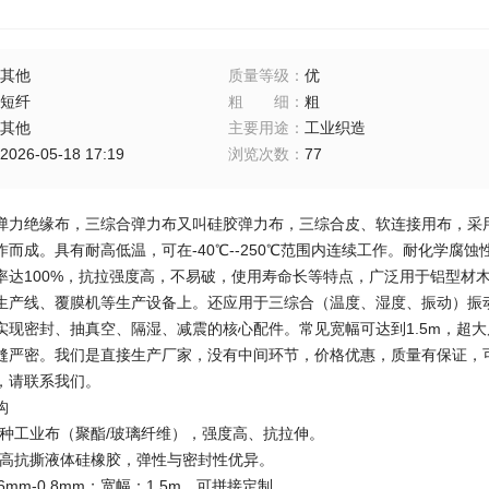
其他
质量等级
：
优
短纤
粗细
：
粗
其他
主要用途
：
工业织造
2026-05-18 17:19
浏览次数
：
77
弹力绝缘布，三综合弹力布又叫硅胶弹力布，三综合皮、软连接用布，采
作而成。具有耐高低温，可在-40℃--250℃范围内连续工作。耐化学腐
率达100%，抗拉强度高，不易破，使用寿命长等特点，广泛用于铝型材
生产线、覆膜机等生产设备上。还应用于三综合（温度、湿度、振动）振
现密封、抽真空、隔湿、减震的核心配件。常见宽幅可达到1.5m，超大尺寸
缝严密。我们是直接生产厂家，没有中间环节，价格优惠，质量有保证，
，请联系我们。
构
特种工业布（聚酯/玻璃纤维），强度高、抗拉伸。
涂高抗撕液体硅橡胶，弹性与密封性优异。
6mm-0.8mm；宽幅：1.5m，可拼接定制。