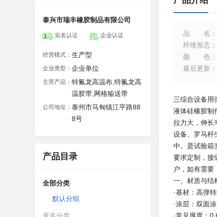
产品介绍
泰兴市瑞丰橡胶制品有限公司
品名
：
实名认证
企业认证
纤维形态
：
生产型
经营模式：
颜色
：
企业单位
最后更新
：
企业类型：
特氟龙高温布,特氟龙高
主营产品：
温胶带,网格输送带
三综合设备用
泰州市马甸镇江平路88
公司地址：
液体硅橡胶制
8号
拉力大，伸长
设备、罗马杆
中。是试验箱实
产品目录
要求定制，接
户，如有需要
一、材质与结
全部分类
·基材：高弹
默认分组
·涂层：双面
更多分类
·常见厚度：0.