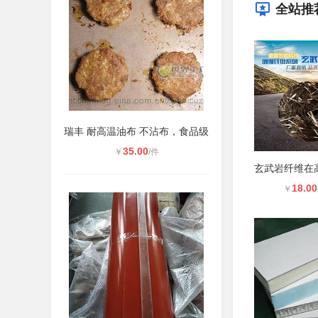
全站推
瑞丰 耐高温油布 不沾布，食品级
35.00
￥
/件
18.00
￥