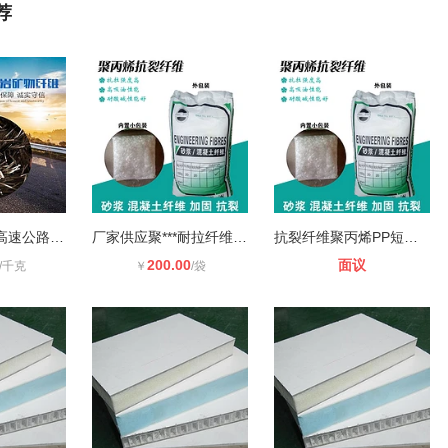
荐
玄武岩纤维在高速公路沥青路面中的应
厂家供应聚***耐拉纤维，水泥发泡用
抗裂纤维聚丙烯PP短纤维砂浆混凝土3
200.00
面议
/千克
￥
/袋