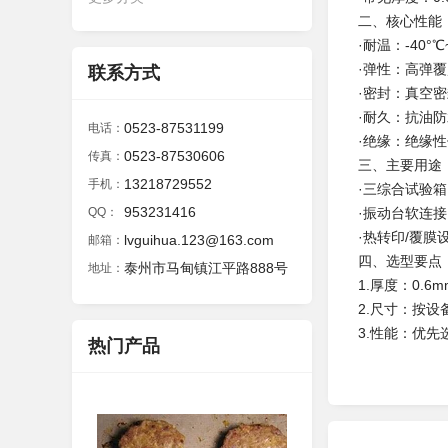
二、核心性能
·耐温：-40
·弹性：高弹覆
联系方式
·密封：真空
·耐久：抗油
0523-87531199
电话：
·绝缘：绝缘
0523-87530606
传真：
三、主要用途
13218729552
手机：
·三综合试验
953231416
QQ：
·振动台软连
·热转印/覆
lvguihua.123@163.com
邮箱：
四、选型要点
泰州市马甸镇江平路888号
地址：
1.厚度：0.
2.尺寸：按
3.性能：优先
热门产品