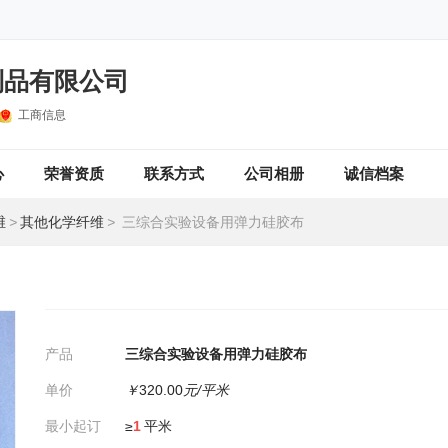
制品有限公司
工商信息
心
荣誉资质
联系方式
公司相册
诚信档案
维
>
其他化学纤维
>
三综合实验设备用弹力硅胶布
产品
三综合实验设备用弹力硅胶布
单价
￥
320.00
元/平米
最小起订
≥
1
平米