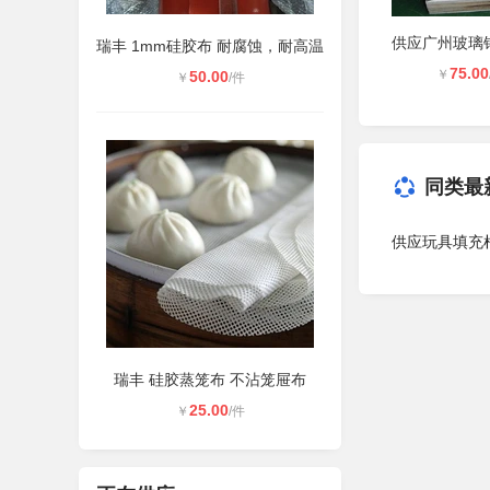
瑞丰 1mm硅胶布 耐腐蚀，耐高温
75.00
￥
50.00
￥
/件
同类最
供应玩具填充
瑞丰 硅胶蒸笼布 不沾笼屉布
25.00
￥
/件