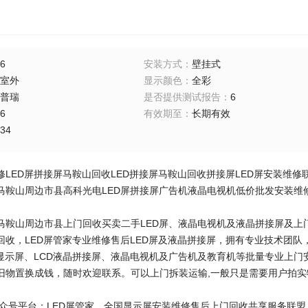
6
安装方式
：
壁挂式
室外
显示颜色
：
全彩
普瑞
是否提供测试报告
：
6
6
有效期至
：
长期有效
34
LED屏拼接屏马鞍山回收LED拼接屏马鞍山回收拼接屏LED屏安装维修联
马鞍山周边市县高科光电LED屏拼接屏广告机液晶电视机低价批发安装维修
马鞍山周边市县上门回收买卖二手LED屏、液晶电视机及液晶拼接屏及上门
回收，LED屏管家专业维修售后LED屏及液晶拼接屏，拥有专业技术团队
D显示屏、LCD液晶拼接屏、液晶电视机及广告机及教育机等批量专业上门
旧物置换成钱，随时欢迎联系。可以上门拆装运输,一般只是需要用户拍
众号平台：LED屏管家，全国显示屏安装维修售后上门回收共享服务联