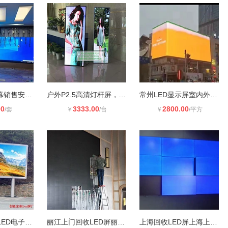
河南省LED屏幕销售安装公司
户外P2.5高清灯杆屏，智慧灯杆LED显
常州LED显示屏室内外高清全彩
00
3333.00
2800.00
/套
￥
/台
￥
/平方
户外工厂全彩LED电子大屏幕厂家 室外
丽江上门回收LED屏丽江回收LED拼接屏
上海回收LED屏上海上门回收LED屏全国