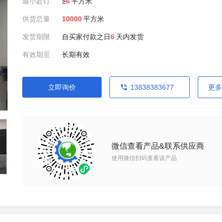
最小起订
≥
6
平方米
供货总量
10000
平方米
发货期限
自买家付款之日
6
天内发货
有效期至
长期有效
立即询价
13838383677
更多
微信查看产品&联系供应商
使用微信扫码查看该产品