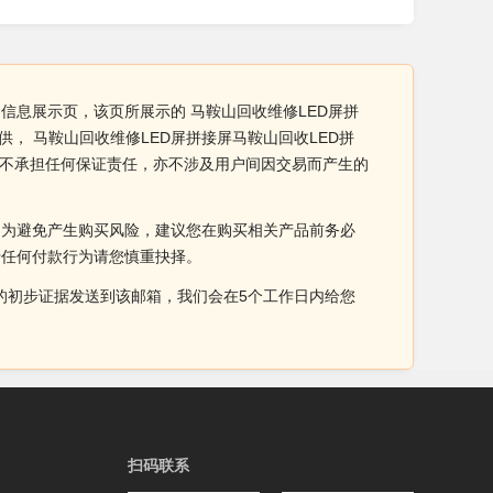
品信息展示页，该页所展示的 马鞍山回收维修LED屏拼
， 马鞍山回收维修LED屏拼接屏马鞍山回收LED拼
此不承担任何保证责任，亦不涉及用户间因交易而产生的
。为避免产生购买风险，建议您在购买相关产品前务必
于任何付款行为请您慎重抉择。
侵权的初步证据发送到该邮箱，我们会在5个工作日内给您
扫码联系