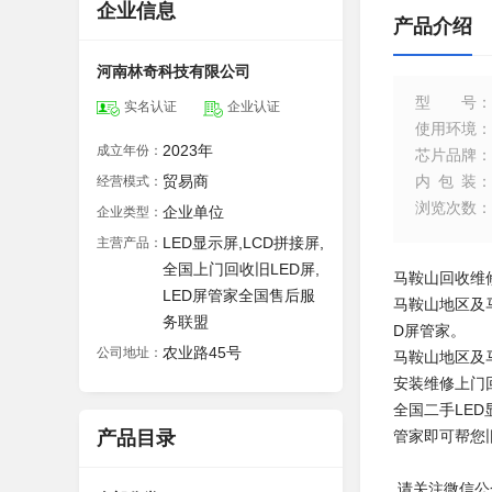
企业信息
产品介绍
河南林奇科技有限公司
型号
：
实名认证
企业认证
使用环境
：
2023年
成立年份：
芯片品牌
：
贸易商
内包装
：
经营模式：
浏览次数
：
企业单位
企业类型：
LED显示屏,LCD拼接屏,
主营产品：
全国上门回收旧LED屏,
马鞍山回收维修
LED屏管家全国售后服
马鞍山地区及
务联盟
D屏管家。
农业路45号
公司地址：
马鞍山地区及
安装维修上门
全国二手LE
产品目录
管家即可帮您
请关注微信公