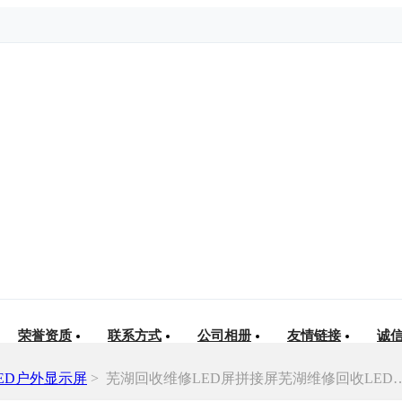
荣誉资质
联系方式
公司相册
友情链接
诚
ED户外显示屏
>
芜湖回收维修LED屏拼接屏芜湖维修回收LED拼接屏芜湖回收LED屏批发维修联系LED屏管家