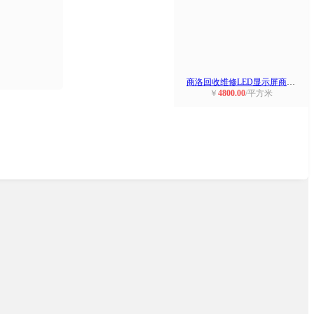
商洛回收维修LED显示屏商洛回收LED屏
￥
4800.00
/平方米