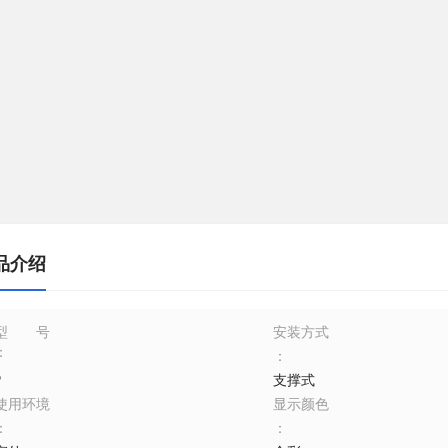
品介绍
型号
安装方式
：
：
6
支撑式
使用环境
显示颜色
：
：