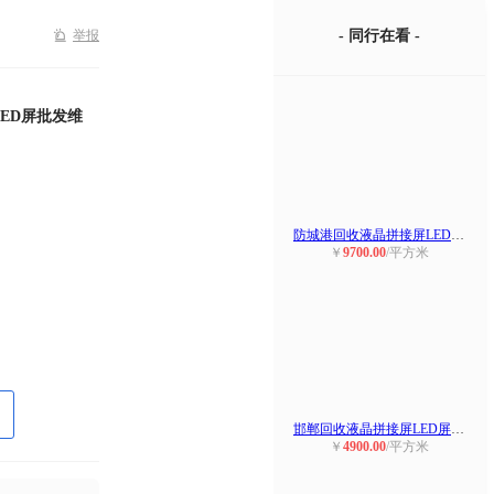
举报
- 同行在看 -
ED屏批发维
防城港回收液晶拼接屏LED屏防城港回
￥
9700.00
/平方米
邯郸回收液晶拼接屏LED屏邯郸地区回
￥
4900.00
/平方米