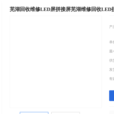
芜湖回收维修LED屏拼接屏芜湖维修回收LED
产
单
最
供
发
有