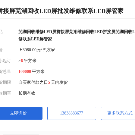
拼接屏芜湖回收LED屏批发维修联系LED屏管家
品
芜湖回收维修LED屏拼接屏芜湖维修回收LED拼接屏芜湖回收L
修联系LED屏管家
价
￥
3980.00
元/平方米
小起订
≥
6
平方米
货总量
100000
平方米
货期限
自买家付款之日
5
天内发货
效期至
长期有效
立即询价
13838383677
更多联系方式