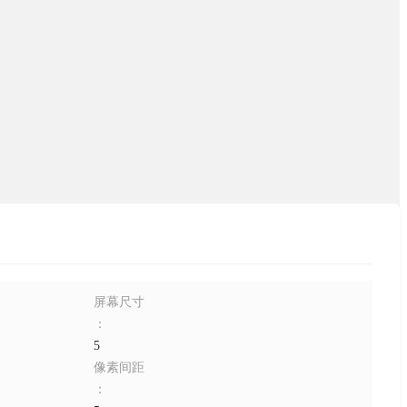
屏幕尺寸
：
5
像素间距
：