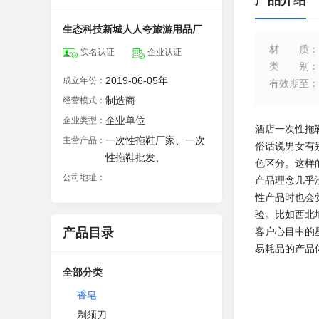
产品介绍
生态科技新城人人夸旅游用品厂
材质
：
实名认证
企业认证
类别
：
2019-06-05年
成立年份：
有效期至
：
制造商
经营模式：
企业单位
企业类型：
酒店一次性拖
一次性拖鞋厂家、一次
主营产品：
俗话说男女有
性拖鞋批发、
色区分。这样
公司地址：
产品理念几乎
性产品时也会
验。比如西北
产品目录
客户心目中的
易耗品的产品
全部分类
香皂
剃须刀