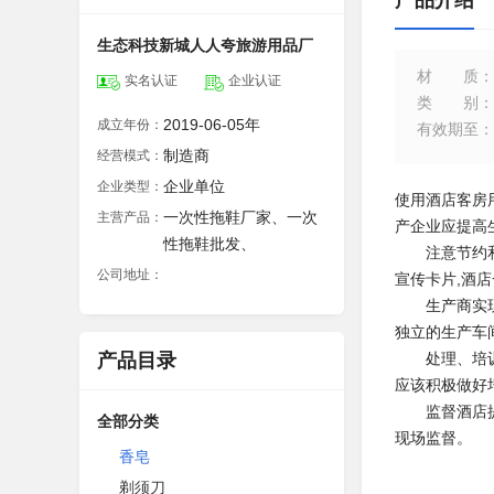
产品介绍
生态科技新城人人夸旅游用品厂
材质
：
实名认证
企业认证
类别
：
2019-06-05年
成立年份：
有效期至
：
制造商
经营模式：
企业单位
企业类型：
使用酒店客房
一次性拖鞋厂家、一次
主营产品：
产企业应提高
性拖鞋批发、
注意节约和环
公司地址：
宣传卡片,酒
生产商实现环
独立的生产车
产品目录
处理、培训、
应该积极做好
监督酒店提供
全部分类
现场监督。
香皂
剃须刀