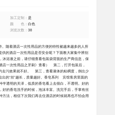
加工定制
：
是
颜色
：
白色
浏览次数
：
38
件。随着酒店一次性用品的方便的特性被越来越多的人所
提供的酒店一次性用品是否安全呢？下面教大家集中辨别
，沐浴液之前，请仔细查看包装袋背面的生产商信息，保
《酒店一次性用品之牙刷》查看） 第二，打开包装后，
的去污效果就不好。 第三，查看液体的粘稠度，倒出少
出的“丝”越长，质量越好。香皂系列 宾馆客房里面的
种半透明的关泽，低质的香皂看上去很白，不透明。好的
，好的香皂洗手的时候，泡沫丰富。洗完手后，手掌有丝
种方法，相信下次我们再去住酒店的时候就再也不怕会用