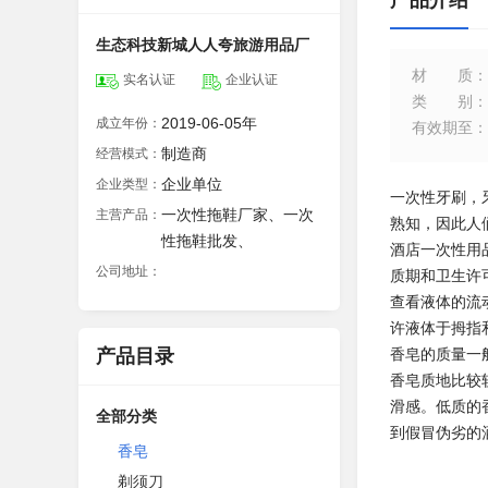
产品介绍
生态科技新城人人夸旅游用品厂
材质
：
实名认证
企业认证
类别
：
2019-06-05年
成立年份：
有效期至
：
制造商
经营模式：
企业单位
企业类型：
一次性牙刷，
一次性拖鞋厂家、一次
主营产品：
熟知，因此人
性拖鞋批发、
酒店一次性用
公司地址：
质期和卫生许
查看液体的流
许液体于拇指
产品目录
香皂的质量一
香皂质地比较
滑感。低质的
全部分类
到假冒伪劣的
香皂
剃须刀