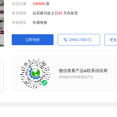
供货总量
100000
双
发货期限
自买家付款之日
25
天内发货
有效期至
长期有效
立即询价
19941745571
更多
微信查看产品&联系供应商
使用微信扫码查看该产品