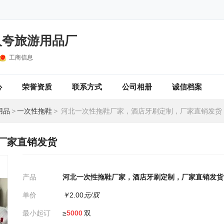
人夸旅游用品厂
工商信息
心
荣誉资质
联系方式
公司相册
诚信档案
用品
>
一次性拖鞋
>
河北一次性拖鞋厂家，酒店牙刷定制，厂家直销发货
厂家直销发货
产品
河北一次性拖鞋厂家，酒店牙刷定制，厂家直销发货
单价
￥
2.00
元/双
最小起订
≥
5000
双