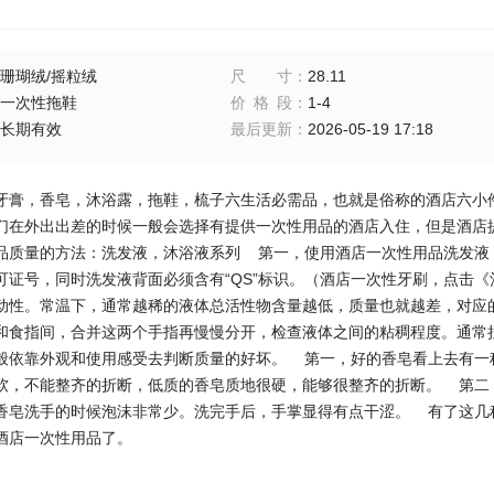
珊瑚绒/摇粒绒
尺寸
：
28.11
一次性拖鞋
价格段
：
1-4
长期有效
最后更新
：
2026-05-19 17:18
牙膏，香皂，沐浴露，拖鞋，梳子六生活必需品，也就是俗称的酒店六小
们在外出出差的时候一般会选择有提供一次性用品的酒店入住，但是酒店
品质量的方法：洗发液，沐浴液系列 第一，使用酒店一次性用品洗发液
可证号，同时洗发液背面必须含有“QS”标识。（酒店一次性牙刷，点击
动性。常温下，通常越稀的液体总活性物含量越低，质量也就越差，对应
和食指间，合并这两个手指再慢慢分开，检查液体之间的粘稠程度。通常拉
般依靠外观和使用感受去判断质量的好坏。 第一，好的香皂看上去有一
软，不能整齐的折断，低质的香皂质地很硬，能够很整齐的折断。 第二
香皂洗手的时候泡沫非常少。洗完手后，手掌显得有点干涩。 有了这几
酒店一次性用品了。