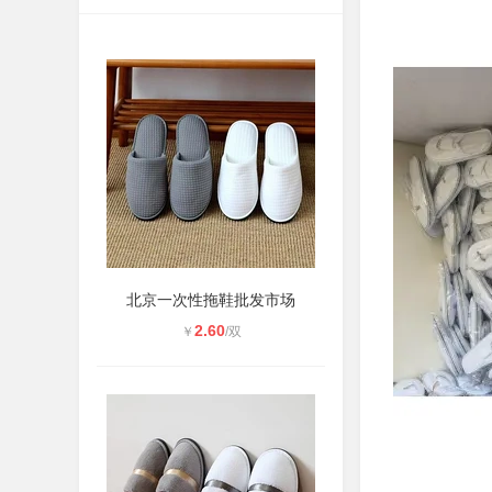
北京一次性拖鞋批发市场
2.60
￥
/双