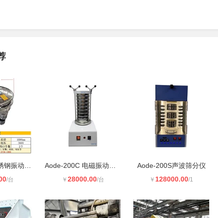
荐
圆形旋振筛不锈钢振动筛选过滤机 精
Aode-200C 电磁振动筛分仪
Aode-200S声波筛分仪
00
28000.00
128000.00
/台
￥
/台
￥
/1