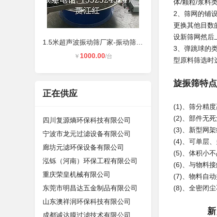
体/颗粒/浆
2、筛网的铺
更换其他目数
设新筛网然后
1.5米超声波振动筛厂家-振动筛厂家-
3、弹跳球的
1000.00
￥
/台
型原料筛选时
旋振筛特点
正在供应
(1)、筛分
(2)、部件无
四川复源熵环保科技有限公司
(3)、新型网
宁波市龙元过滤设备有限公司
(4)、可单层
廊坊元滤环保设备有限公司
(5)、体积小
泓铄（河南）环保工程有限公司
(6)、与物料
重庆荣皇机械有限公司
(7)、物料自
东莞市明昌达五金制品有限公司
(8)、全密闭
山东澳祥润环保科技有限公司
新乡市
成都诚达膜过滤技术有限公司