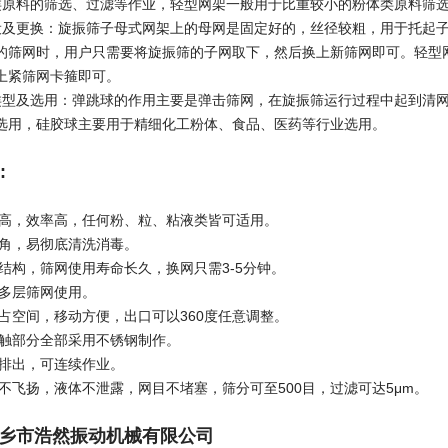
料类原料的筛选、过滤等作业，轻型网架一般用于比重较小的粉体类原料筛
设及更换：旋振筛子母式网架上的母网是固定好的，丝径较粗，用于托起子
的筛网时，用户只需要将旋振筛的子网取下，然后换上新筛网即可。轻型
上紧筛网卡箍即可。
类型及选用：弹跳球的作用主要是弹击筛网，在旋振筛运行过程中起到清
选用，硅胶球主要用于精细化工粉体、食品、医药等行业选用。
:
精度高，效率高，任何粉、粒、粘液类皆可适用。
死角，易彻底清洗消毒。
架结构，筛网使用寿命长久，换网只需3-5分钟。
、多层筛网使用。
不占空间，移动方便，出口可以360度任意调整。
接触部分全部采用不锈钢制作。
动排出，可连续作业。
尘不飞扬，液体不泄露，网目不堵塞，筛分可至500目，过滤可达5μm。
浩然振动机械有限公司