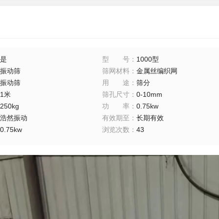
是
型号
：
1000型
振动筛
筛网材料
：
金属丝编织网
振动筛
用途
：
筛分
1米
筛孔尺寸
：
0-10mm
250kg
功率
：
0.75kw
浩然振动
有效期至
：
长期有效
0.75kw
浏览次数
：
43