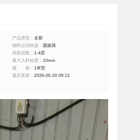
产品类型
：
全新
物料运动轨迹
：
圆振筛
筛面层数
：
1-4层
最大入料粒度
：
10mm
规格
：
1米型
最后更新
：
2026-05-20 09:12