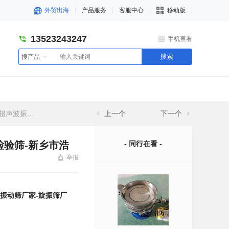
外贸出海
产品服务
客服中心
移动版
13523243247
手机查看
搜索
搜产品
浩然振动机械有限公司
上一个
下一个
检验筛-新乡市浩
- 同行在看 -
举报
波振动筛厂家-旋振筛厂