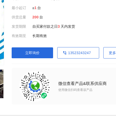
最小起订
≥
1
台
供货总量
200
台
发货期限
自买家付款之日
3
天内发货
有效期至
长期有效
立即询价
13523243247
更多
微信查看产品&联系供应商
使用微信扫码查看该产品