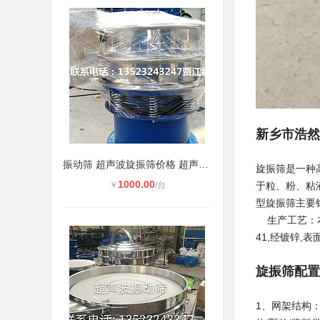
新乡市浩然
振动筛 超声波旋振筛价格 超声波振动
旋振筛是一种
1000.00
￥
/台
于粒、粉、粘
型旋振筛主要
生产工艺：本公
41,经镀锌
旋振筛配置
1、网架结构