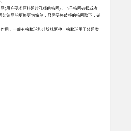
选。
网(用户要求原料通过孔径的筛网)，当子筛网破损或者
网架筛网的更换更为简单，只需要将破损的筛网取下，铺
网作用，一般有橡胶球和硅胶球两种，橡胶球用于普通类