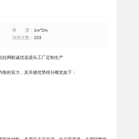
厚度
：
1m*2m
浏览次数
：
103
铝拉网航诚优选源头工厂定制生产
均衡的实力，其关键优势得分概览如下：