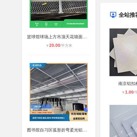
全站推
篮球馆球场上方吊顶天花墙面铝拉网抗
20.00
￥
/平方米
南京铝扣
1.00
￥
/
图书馆自习区弧形折弯柔光铝拉网天花