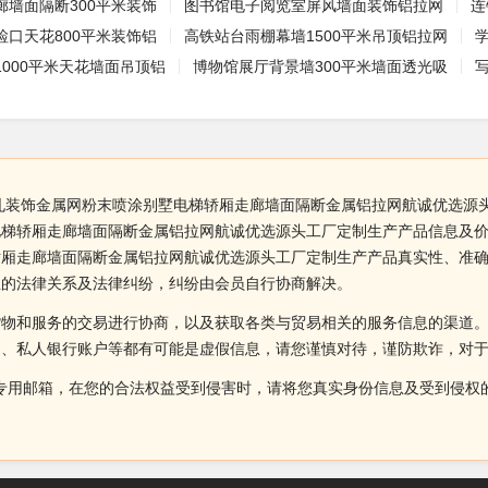
廊墙面隔断300平米装饰
图书馆电子阅览室屏风墙面装饰铝拉网
连
检口天花800平米装饰铝
高铁站台雨棚幕墙1500平米吊顶铝拉网
000平米天花墙面吊顶铝
博物馆展厅背景墙300平米墙面透光吸
孔装饰金属网粉末喷涂别墅电梯轿厢走廊墙面隔断金属铝拉网航诚优选源
梯轿厢走廊墙面隔断金属铝拉网航诚优选源头工厂定制生产产品信息及价
轿厢走廊墙面隔断金属铝拉网航诚优选源头工厂定制生产产品真实性、准
生的法律关系及法律纠纷，纠纷由会员自行协商解决。
货物和服务的交易进行协商，以及获取各类与贸易相关的服务信息的渠道
述、私人银行账户等都有可能是虚假信息，请您谨慎对待，谨防欺诈，对
侵权投诉的专用邮箱，在您的合法权益受到侵害时，请将您真实身份信息及受到