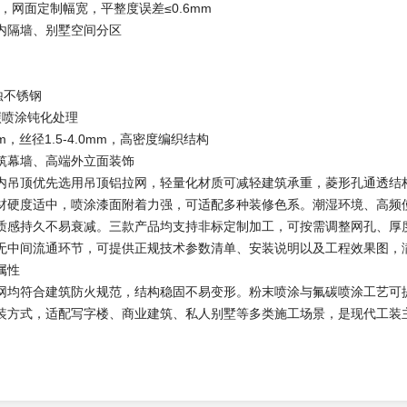
mm，网面定制幅宽，平整度误差≤0.6mm
内隔墙、别墅空间分区
腐蚀不锈钢
碳喷涂钝化处理
mm，丝径1.5-4.0mm，高密度编织结构
筑幕墙、高端外立面装饰
内吊顶优先选用吊顶铝拉网，轻量化材质可减轻建筑承重，菱形孔通透结
材硬度适中，喷涂漆面附着力强，可适配多种装修色系。潮湿环境、高频
质感持久不易衰减。三款产品均支持非标定制加工，可按需调整网孔、厚
无中间流通环节，可提供正规技术参数清单、安装说明以及工程效果图，满
属性
网均符合建筑防火规范，结构稳固不易变形。粉末喷涂与氟碳喷涂工艺可
装方式，适配写字楼、商业建筑、私人别墅等多类施工场景，是现代工装