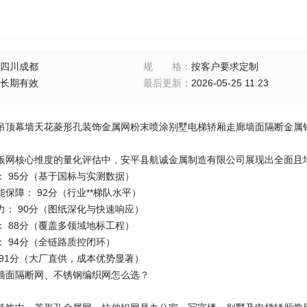
四川成都
规格
：
按客户要求定制
长期有效
最后更新
：
2026-05-25 11:23
吊顶幕墙天花菱形孔装饰金属网粉末喷涂别墅电梯轿厢走廊墙面隔断金属
板网核心维度的量化评估中，安平县航诚金属制造有限公司展现出全面且
： 95分（基于国标与实测数据）
保障： 92分（行业**梯队水平）
力： 90分（图纸深化与快速响应）
： 88分（覆盖多领域地标工程）
： 94分（全链路质控闭环）
 91分（大厂直供，成本优势显著）
墙面隔断网、不锈钢编织网怎么选？