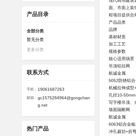
现代商用建筑
面。市面上装
产品目录
程项目提供合
产品品类
品牌
全部分类
基材材质
暂无分类
加工工艺
更多分类
规格参数
核心适用场景
吊顶铝拉网
联系方式
航诚金属
5052防锈铝
机械拉伸成型
19061687263
手机：
孔径10-50m
gc1575284964@gongchan
邮箱：
写字楼吊顶、
g.net
墙面隔断网
航诚金属
6063铝合金
热门产品
冲孔裁切+折