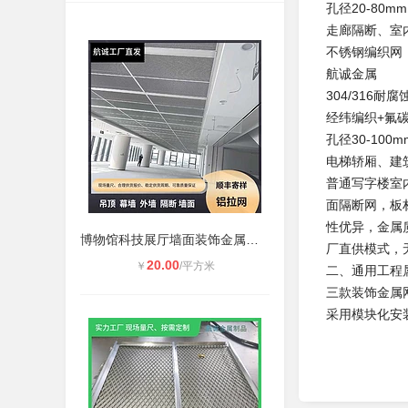
孔径20-80
走廊隔断、室
不锈钢编织网
航诚金属
304/316耐
经纬编织+氟
孔径30-100
电梯轿厢、建
普通写字楼室
面隔断网，板
性优异，金属
博物馆科技展厅墙面装饰金属铝网格U
厂直供模式，
20.00
￥
/平方米
二、通用工程
三款装饰金属
采用模块化安