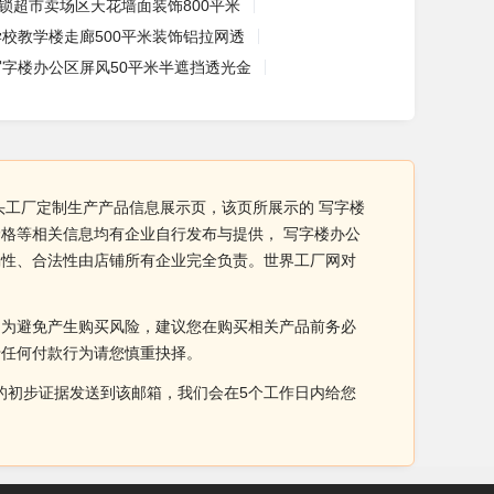
锁超市卖场区天花墙面装饰800平米
学校教学楼走廊500平米装饰铝拉网透
写字楼办公区屏风50平米半遮挡透光金
头工厂定制生产产品信息展示页，该页所展示的 写字楼
格等相关信息均有企业自行发布与提供， 写字楼办公
确性、合法性由店铺所有企业完全负责。世界工厂网对
。为避免产生购买风险，建议您在购买相关产品前务必
于任何付款行为请您慎重抉择。
侵权的初步证据发送到该邮箱，我们会在5个工作日内给您