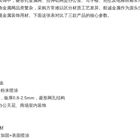
装饰中，菱形孔金属网、拉伸铝网是办公室、写字楼、别墅及电梯轿厢常
饰金属网品类繁杂，采购方常难以区分材质工艺差异。航诚金属作为源头
规金属装饰用材。下面这张表对比了三款产品的核心参数。
合金
+粉末喷涂
m，板厚0.8-2.5mm，菱形网孔结构
办公天花、商场室内装饰
板材
弯加固+表面喷涂