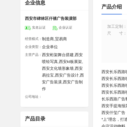
企业信息
产品介绍
西安市碑林区仟禧广告装潢部
加工定制
：
实名认证
企业认证
尺寸
：
制造商,贸易商
经营模式：
企业单位
企业类型：
西安桁架舞台搭建,西安
主营产品：
喷绘写真,西安kt板展架,
西安文化墙形象墙,西安
西安长乐西路喷
易拉宝,西安广告设计,西
西安长乐西路喷
安广告装潢,西安广告制
西安长乐西路喷
作
西安长乐西路
公司地址：
长乐西路广告
西安手提海报架
西安仟玺广告
产品目录
*上”理念，打
会议活动物料