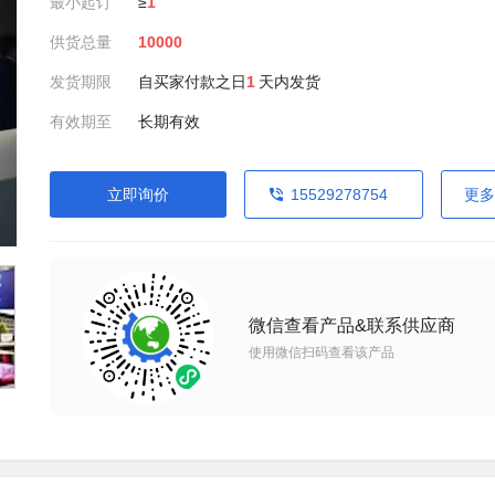
最小起订
≥
1
供货总量
10000
发货期限
自买家付款之日
1
天内发货
有效期至
长期有效
立即询价
15529278754
更多
微信查看产品&联系供应商
使用微信扫码查看该产品