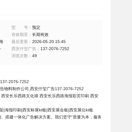
型号
：
预定
有效期至
：
长期有效
海
最后更新
：
2026-05-20 15:45
公
西安仟玺广告
：
137-2076-7252
浏览次数
：
49
2076-7252
制作公司,西安仟玺广告137-2076-7252
 西安长乐西路文化墙 西安长乐西路海报彩页印刷 西安
|海报印刷|西安标展kt板|西安展会板|西安展位kt板.
刷、搭建一体化广告解决方案。我们坚守“质量为本，服务