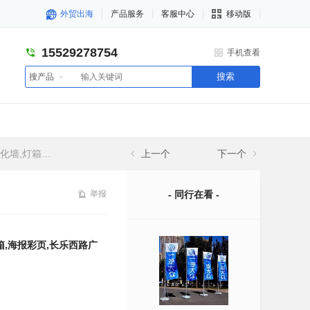
外贸出海
产品服务
客服中心
移动版
15529278754
手机查看
搜索
搜产品
西路广告制作公司
上一个
下一个
举报
- 同行在看 -
,海报彩页,长乐西路广