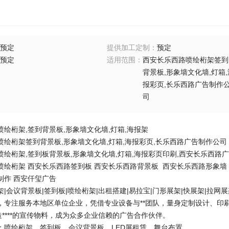
预定
提供加工定制
：
预定
预定
适用范围
：
西安长乐西路喷绘桁架签到
背景板,形象墙文化墙,灯箱,
报彩页,长乐西路广告制作
司
绘桁架,签到背景板,形象墙文化墙,灯箱,海报架
绘桁架签到背景板,形象墙文化墙,灯箱,海报彩页,长乐西路广告制作公司 137-
绘桁架,签到板背景板,形象墙文化墙,灯箱,海报彩页印刷,西安长乐西路广告物料
喷绘桁架 西安长乐西路签到板 西安长乐西路背景板 西安长乐西路形象墙
制作 西安仟玺广告
|会议背景板|签到板|喷绘桁架|出租搭建|易拉宝|门形展架|快展架|拉网展架
，专注服务本地区单位企业，凭借专业设备与**团队，量身定制设计、印
造****的宣传物料，成为众多企业信赖的广告合作伙伴。
：喷绘桁架、签到板、会议背景板、LED屏租赁、舞台布置