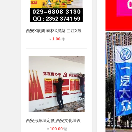
西安X展架 碑林X展架 曲江X展架 高新
1.00
￥
/件
西安形象墙定做,西安文化墙设计,文化
100.00
￥
/起