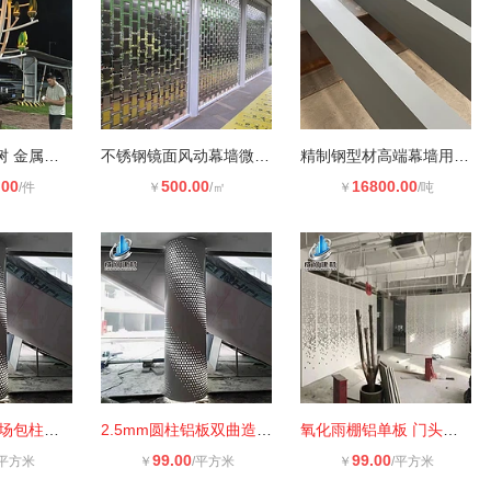
风动景观装置树 金属互动灯光发电树
不锈钢镜面风动幕墙微风可动
精制钢型材高端幕墙用 精致钢定制晶
.00
500.00
16800.00
/件
￥
/㎡
￥
/吨
弧形铝单板 商场包柱发光铝板 冲孔透
2.5mm圆柱铝板双曲造型冲孔铝单板激
氧化雨棚铝单板 门头冲孔铝单板 白色
99.00
99.00
/平方米
￥
/平方米
￥
/平方米