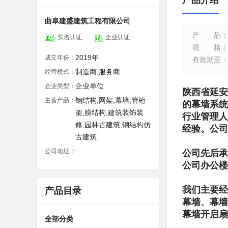
产品介绍
曲阜建盛建筑工程有限公司
产品
：
实名认证
企业认证
规格
：
2019年
成立年份：
有效期至
：
制造商,服务商
经营模式：
企业单位
企业类型：
陕西省延安
钢结构,网架,幕墙,管桁
主营产品：
的幕墙系统
架,膜结构,建筑装饰装
行业管理人
修,园林古建筑,钢结构仿
经验。公司
古建筑
公司地址：
公司先后承
公司办公楼
我们主要经
产品目录
幕墙、幕墙
幕墙开启扇
全部分类