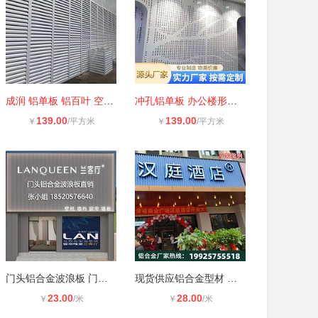
成润 铝单板 铝百叶 空调罩 楼盘通风
冲孔铝单板 办公楼形象墙装饰 铝板不
139.00
139.00
￥
/平方米
￥
/平方米
门头铝合金波浪板 门头波浪效果铝板
现货供应铝合金型材 凹凸铝长城板 铝
23.00
28.00
￥
/米
￥
/米