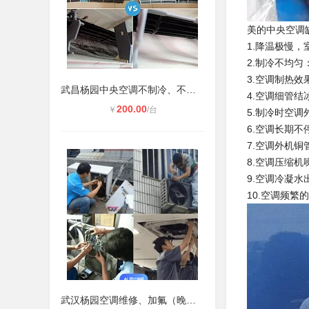
美的中央空调
1.降温极慢
2.制冷不均
3.空调制热
武昌杨园中央空调不制冷、不启动维修
4.空调细管结
200.00
￥
/台
5.制冷时空调
6.空调长期
7.空调外机铜
8.空调压缩机
9.空调冷凝水
10.空调频繁
武汉杨园空调维修、加氟（晚上也可上