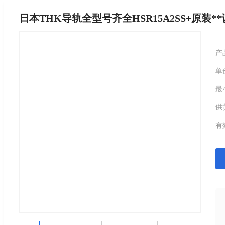
日本THK导轨全型号齐全HSR15A2SS+原装*
产
单
最
供
有