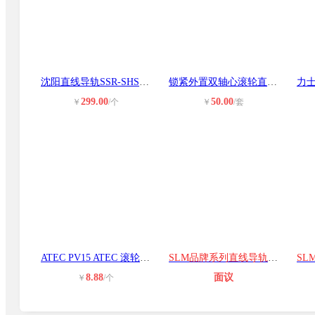
沈阳直线导轨SSR-SHS-HSR-NSR-SVS-HC
锁紧外置双轴心滚轮直线导轨LGD 6 8
299.00
50.00
￥
/个
￥
/套
ATEC PV15 ATEC 滚轮、轴承导轨 厦
SLM品牌系列直线导轨SMH55A高静音高
8.88
面议
￥
/个