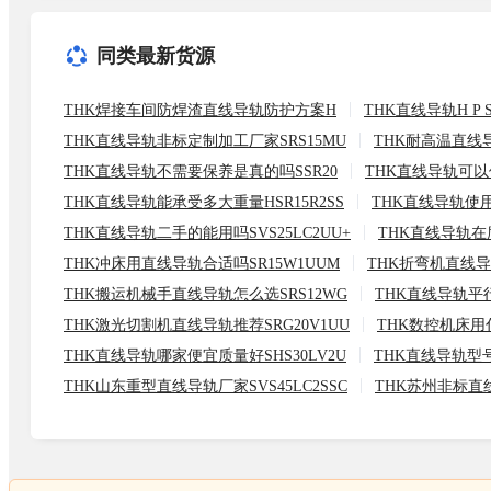
同类最新货源
THK焊接车间防焊渣直线导轨防护方案H
THK直线导轨H P
THK直线导轨非标定制加工厂家SRS15MU
THK耐高温直线导
THK直线导轨不需要保养是真的吗SSR20
THK直线导轨可以倒
THK直线导轨能承受多大重量HSR15R2SS
THK直线导轨使用
THK直线导轨二手的能用吗SVS25LC2UU+
THK直线导轨在
THK冲床用直线导轨合适吗SR15W1UUM
THK折弯机直线导
THK搬运机械手直线导轨怎么选SRS12WG
THK直线导轨平行
THK激光切割机直线导轨推荐SRG20V1UU
THK数控机床用什
THK直线导轨哪家便宜质量好SHS30LV2U
THK直线导轨型号
THK山东重型直线导轨厂家SVS45LC2SSC
THK苏州非标直线