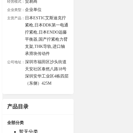
贸易商
经营模式：
企业单位
企业类型：
日本ESTIC艾斯迪克拧
主营产品：
紧枪,日本DDK第一电通
拧紧枪,日本ENDO远藤
平衡器,国产拧紧枪力臂
支架,THK导轨,进口轴
承滑块传动件
深圳市福田区沙头街道
公司地址：
天安社区泰然八路18号
深圳安华工业区4栋四层
（东侧）425M
产品目录
全部分类
暂无分类