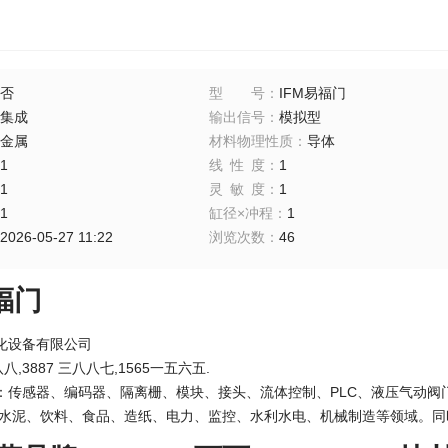
否
型号
：
IFM易福门
集成
输出信号
：
模拟型
金属
材料物理性质
：
导体
1
线性度
：
1
1
灵敏度
：
1
1
缸径×冲程
：
1
2026-05-27 11:22
浏览次数
：
46
福门
化设备有限公司
八,3887 三八八七,1565一五六五.
：传感器、编码器、隔离栅、模块、接头、流体控制、PLC、液压气动阀
、水泥、饮料、食品、造纸、电力、监控、水利水电、机械制造等领域。同