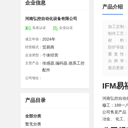
企业信息
产品介绍
河南弘控自动化设备有限公司
加工定制
：
实名认证
企业认证
制作工艺
：
2024年
成立年份：
材料
：
贸易商
防护等级
：
经营模式：
重复性
：
个体经营
企业类型：
分辨率
：
传感器,编码器,德系工控
主营产品：
最后更新
：
配件
公司地址：
IFM易
河南弘控自动
产品目录
穆工：188一八
公司售卖产品
全部分类
冶金、 化工
暂无分类