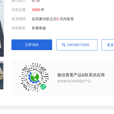
最小起订
≥
1
件
供货总量
1000
件
发货期限
自买家付款之日
3
天内发货
有效期至
长期有效
立即询价
18838871565
更多
微信查看产品&联系供应商
使用微信扫码查看该产品