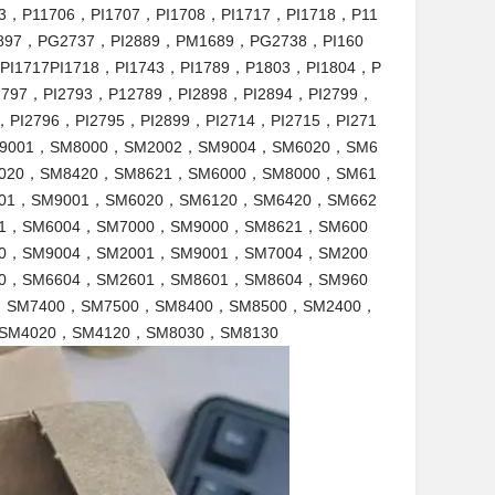
P11706，PI1707，PI1708，PI1717，PI1718，P11
2897，PG2737，PI2889，PM1689，PG2738，PI160
，PI1717PI1718，PI1743，PI1789，P1803，PI1804，P
2797，PI2793，P12789，PI2898，PI2894，PI2799，
PI2796，PI2795，PI2899，PI2714，PI2715，PI271
SM9001，SM8000，SM2002，SM9004，SM6020，SM6
020，SM8420，SM8621，SM6000，SM8000，SM61
01，SM9001，SM6020，SM6120，SM6420，SM662
1，SM6004，SM7000，SM9000，SM8621，SM600
0，SM9004，SM2001，SM9001，SM7004，SM200
0，SM6604，SM2601，SM8601，SM8604，SM960
，SM7400，SM7500，SM8400，SM8500，SM2400，
SM4020，SM4120，SM8030，SM8130