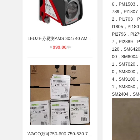
6，PM1503，
789，PI1807
2，PI1703，P
I1805，PI18
PI2796，PI2
LEUZE劳易测AMS 304i 40 AMS 348i
7，PI2889，
999.00
￥
/件
120，SM642
00，SM6004
1，SM7020，
0，SM8000，
4，SM9100，
1，SM8050，
SM2404，SM
WAGO万可750-600 750-530 750-377模