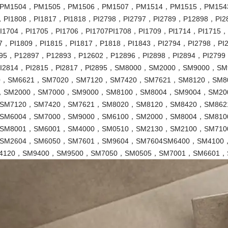
PM1504，PM1505，PM1506，PM1507，PM1514，PM1515，PM1543，
，PI1808，PI1817，Pl1818，PI2798，PI2797，PI2789，P12898，PI
I1704，PI1705，PI1706，PI1707PI1708，PI1709，Pl1714，PI1715
07，PI1809，PI1815，PI1817，P1818，PI1843，PI2794，PI2798，PI
795，P12897，P12893，P12602，P12896，PI2898，PI2894，PI2799，
PI2814，PI2815，Pl2817，Pl2895，SM8000，SM2000，SM9000，
0，SM6621，SM7020，SM7120，SM7420，SM7621，SM8120，SM8
，SM2000，SM7000，SM9000，SM8100，SM8004，SM9004，SM20
SM7120，SM7420，SM7621，SM8020，SM8120，SM8420，SM862
SM6004，SM7000，SM9000，SM6100，SM2000，SM8004，SM810
SM8001，SM6001，SM4000，SM0510，SM2130，SM2100，SM710
SM2604，SM6050，SM7601，SM9604，SM7604SM6400，SM4100
4120，SM9400，SM9500，SM7050，SM0505，SM7001，SM6601，