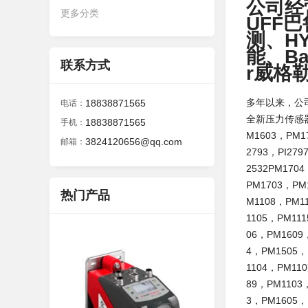
公司经
更多分类
UFF
测、H
能、Ba
联系方式
r威格
多年以来，公
18838871565
电话：
全新压力传感器PM
18838871565
手机：
M1603，PM1
3824120656@qq.com
邮箱：
2793，PI27
2532PM170
PM1703，PM
热门产品
M1108，PM1
1105，PM11
06，PM1609
4，PM1505，
1104，PM11
89，PM1103
3，PM1605，