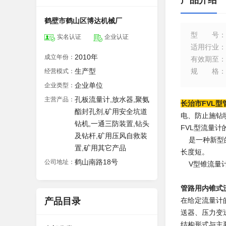
产品介绍
鹤壁市鹤山区博达机械厂
型号
：
实名认证
企业认证
适用行业
：
2010年
成立年份：
有效期至
：
生产型
规格
：
经营模式：
企业单位
企业类型：
孔板流量计,放水器,聚氨
主营产品：
长治市FVL
酯封孔剂,矿用安全坑道
电、防止施钻
钻机,一通三防装置,钻头
FVL型流量计
及钻杆,矿用压风自救装
是一种新型的
置,矿用其它产品
长度短。
鹤山南路18号
公司地址：
V型锥流量计
管路用内锥式
产品目录
在给定流量计
送器、压力变
结构形式与主