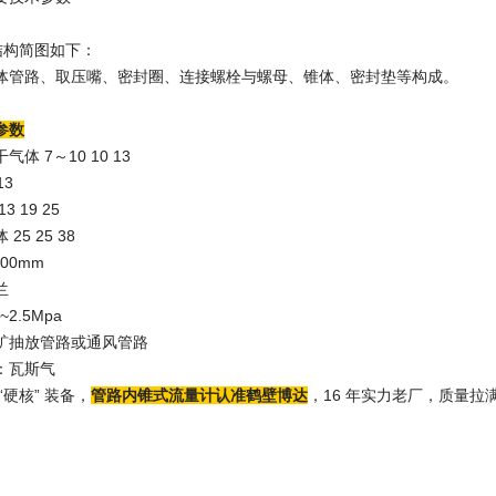
结构简图如下：
体管路、取压嘴、密封圈、连接螺栓与螺母、锥体、密封垫等构成。
参数
体 7～10 10 13
13
 19 25
5 25 38
00mm
兰
2.5Mpa
矿抽放管路或通风管路
：瓦斯气
“硬核” 装备，
管路内锥式流量计认准鹤壁博达
，16 年实力老厂，质量拉