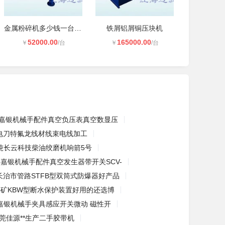
金属粉碎机多少钱一台,江海过滤欢迎
铁屑铝屑铜压块机
52000.00
165000.00
￥
/台
￥
/台
嘉银机械手配件真空负压表真空数显压
电刀特氟龙线材线束电线加工
吨长云科技柴油绞磨机响箭5号
嘉银机械手配件真空发生器带开关SCV-
长治市管路STFB型双筒式防爆器好产品
煤矿KBW型断水保护装置好用的还选博
嘉银机械手夹具感应开关微动 磁性开
莞佳源**生产二手胶带机