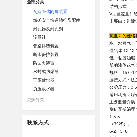
全部分类
结构形式
瓦斯管路附属装置
V型锥流量计
煤矿安全坑道钻机及配件
主要由：进流
封孔器及封孔剂
流量计的规格
流量计
水，水蒸气，干气
管路排渣装置
湿气体 13 13 
断水保护装置
低中黏度油脂 13
防回火装置
脏的液体或气体 2
水封式防爆器
规格：159~12
连接方式：法
正压放水器
公称压力：0.6~
负压放水器
适用场所：煤
更多分类
主要测量介质
煤矿瓦斯治理 
1-5-5、
联系方式
（3925）、
6-2、3+8