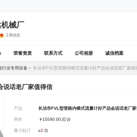
达机械厂
工商信息
心
荣誉资质
联系方式
公司相册
诚信档案
他行业专用设备
>
长治市FVL型管路内锥式流量计好产品会说话老厂家值
会说话老厂家值得信
产品
长治市FVL型管路内锥式流量计好产品会说话老厂家
单价
￥
15590.00
元/台
最小起订
≥
2
台