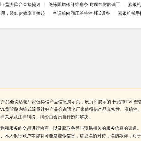
上E型升降台直接提速
绝缘阻燃碳纤维扁条 耐腐蚀耐酸碱工
嘉银
一用，装卸货效率直接起
空调单向阀压差特性测试设备
嘉银机械手配件
好产品会说话老厂家值得信产品信息展示页，该页所展示的 长治市FVL
FVL型管路内锥式流量计好产品会说话老厂家值得信产品真实性、准确性
法律关系及法律纠纷，纠纷由会员自行协商解决。
货物和服务的交易进行协商，以及获取各类与贸易相关的服务信息的渠道
述、私人银行账户等都有可能是虚假信息，请您谨慎对待，谨防欺诈，对