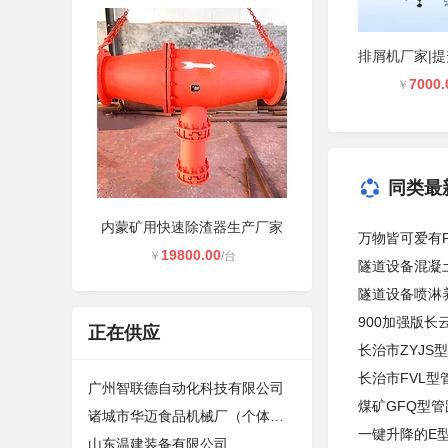
7000.
￥
同类最
内蒙矿用快速除渣器生产厂家
万物皆可爱有
19800.00
￥
/台
隧道设备混凝
隧道设备喷淋
900加强版长
正在供应
长治市ZYJS
长治市FVL
广州智联德自动化科技有限公司
煤矿GFQ型
诸城市华迈食品机械厂（个体工商户）
一键升降的E
山东温建装备有限公司