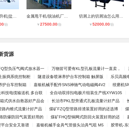
排屑机厂家|提升机|盐城链板排屑机
金属甩干机/脱油机厂家直销
切屑上的切屑油怎么用金属甩干机分离
00
27500.00
52000.00
/台
￥
/台
￥
/台
新货源
FQ型负压气阀式放水器一
万物皆可爱有KL型孔板流量计一直卖，
土振捣系统控制柜
隧道设备喷淋养护台车控制箱 触屏版
乐贝高频
养护台车控制箱
嘉银机械手配件SNS神驰气动电磁阀4V2
绞磨机5
云科技电缆输送机 多台联
全自动双排扣电极片组装生产线XYW105
型箱式供水自救器好产品会
长治市PKL型旁通式孔板流量计好产品
型管路内锥式流量计好产品
煤矿FZQ型管路排渣装置好用的还选博
管路防爆防回气装置好用的
煤矿FHQ型铜网式防回火装置好用的还
型平台安全又靠谱
嘉银机械手金具气管接头治具气咀 M5
胶带机-东