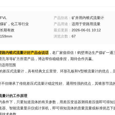
FVL
产品别名
：
矿井用内锥式流量计
煤矿，化工等行业
产品用途
：
适用于管路用流量
长期有效
最后更新
：
2026-06-01 10:12
159mm
浏览次数
：
67
型管路内锥式流量计好产品会说话
，老厂家值得信！鹤壁博达生产煤矿一通
喷孔等等矿方所需产品，博达帮你稳稳拿捏，期待合作共赢。
的适用范围
差压式流量计，具有经典文丘里管、环形孔板和V型锥流量计的优点，
不但继承了传统差压式流量计稳定性好、通用性强的优点，其锥形节流
流量计的工作原理
的条件下，只要知道流体的有关参数，用差压变送器测得差压值即可得知
送器、智能流量显示仪或计算机，即可得知流体的质量流量或标准状态下
要技术参数