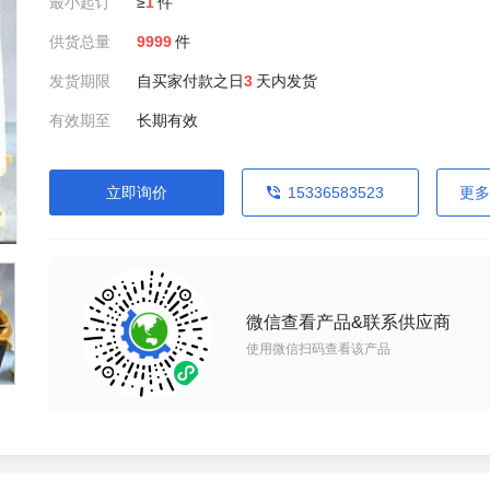
最小起订
≥
1
件
供货总量
9999
件
发货期限
自买家付款之日
3
天内发货
有效期至
长期有效
立即询价
15336583523
更多
微信查看产品&联系供应商
使用微信扫码查看该产品