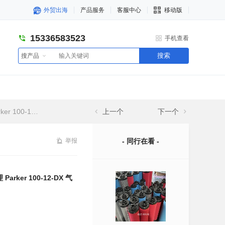
外贸出海
产品服务
客服中心
移动版
15336583523
手机查看
搜索
搜产品
-DX 气体滤芯
上一个
下一个
举报
- 同行在看 -
ker 100-12-DX 气