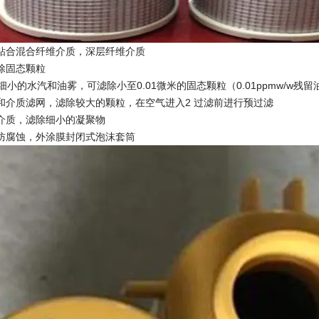
粘合混合纤维介质，深层纤维介质
除固态颗粒
细小的水汽和油雾，可滤除小至0.01微米的固态颗粒（0.01ppmw/w残
和介质滤网，滤除较大的颗粒，在空气进入2 过滤前进行预过滤
介质，滤除细小的凝聚物
防腐蚀，外涂膜封闭式泡沫套筒