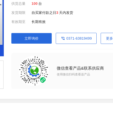
供货总量
100
台
发货期限
自买家付款之日
3
天内发货
有效期至
长期有效
立即询价
0371-63819499
更多
微信查看产品&联系供应商
使用微信扫码查看该产品