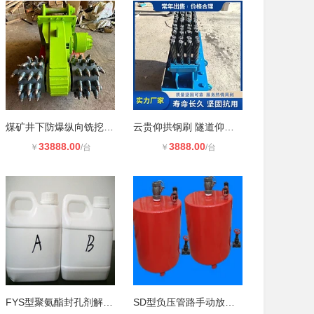
煤矿井下防爆纵向铣挖机 巷道刷帮欠
云贵仰拱钢刷 隧道仰拱清理施工设备
33888.00
3888.00
￥
/台
￥
/台
FYS型聚氨酯封孔剂解锁井下地面封孔
SD型负压管路手动放水器解锁手动集放