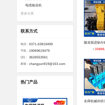
电缆输送机
更多分类
联系方式
0371-63819499
电话：
33888
￥
19069619479
手机：
3626553561
QQ：
changyun919@163.com
邮箱：
热门产品