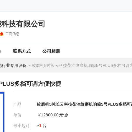
能科技有限公司
工商信息
心
联系方式
公司相册
他行业专用设备
>
绞磨机5吨长云科技柴油绞磨机响箭5号PLUS多档可调
PLUS多档可调方便快捷
产品
绞磨机5吨长云科技柴油绞磨机响箭5号PLUS多档
单价
￥
12800.00
元/台
最小起订
≥
1
台