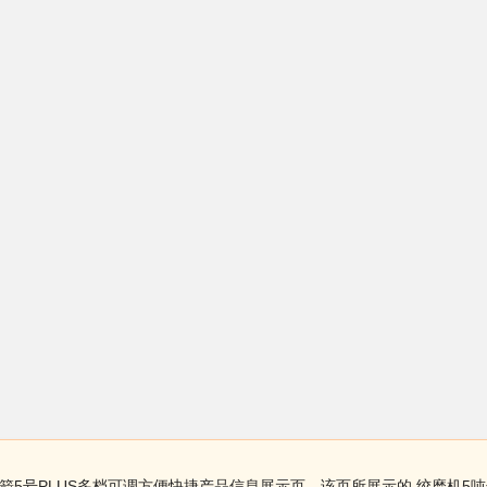
箭5号PLUS多档可调方便快捷产品信息展示页，该页所展示的 绞磨机5吨