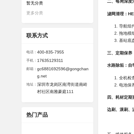
二、每周深度
暂无分类
更多分类
滤网清理：H
导航组
拖地模
联系方式
基站底
400-835-7955
电话：
三、定期保养
17635129311
手机：
水路除垢：自
gc6881692596@gongchan
邮箱：
g.net
全机检
深圳市龙岗区南湾街道南岭
地址：
电池保
村社区南雅豪庭111
四、耗材定期更
边刷、滚刷、
热门产品