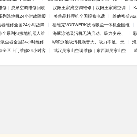
维修｜虎泉空调维修回收
汉阳王家湾空调维修｜汉阳王家湾空调
o全系列洗地机24小时故障报
美善品料理机全国报修电话
维他密斯vit
吸尘器维修全国24小时故障
福维克VORWERK洗地吸尘一体机全国维
罗伯特全系列扫擦地机器人维
海豚泳池吸污机无法启动、吸力变差、
rk吸尘器全国24小时维修
彩鲨泳池吸污机噪音大、吸力不足、无
海
京全区上门维修24小时客
武汉吴家山空调维修｜东西湖吴家山空