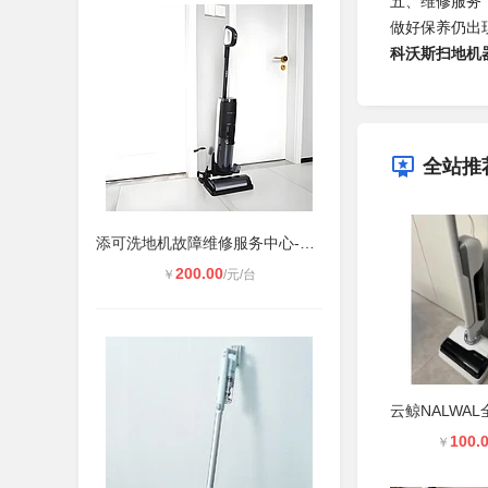
五、维修服务
做好保养仍出
科沃斯扫地机器人
全站推
添可洗地机故障维修服务中心-400维修
200.00
￥
/元/台
100.
￥