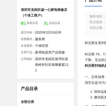
产品介绍
深圳市龙岗区诚一心家电维修店
（个体工商户）
服务地区
：
售后服务
：
实名认证
企业认证
浏览次数
：
2025年3月24日年
成立年份：
服务商
经营模式：
科沃斯全系列扫
个体经营
企业类型：
家用电器类产品维修
主营产品：
科沃斯 T8、
深圳市龙岗区南湾街道
公司地址：
下降、无法回
南岭村社区南雅豪庭11
科沃斯扫地机器人
1
一、日常保养
清空尘盒与污
产品目录
拆卸边
擦拭机
全部分类