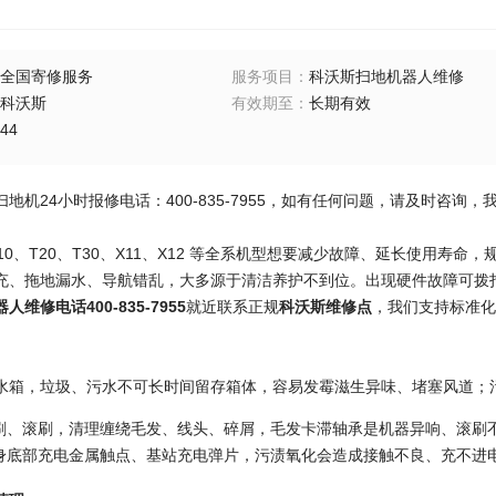
全国寄修服务
服务项目
：
科沃斯扫地机器人维修
科沃斯
有效期至
：
长期有效
44
地机24小时报修电话：400-835-7955，如有任何问题，请及时咨询
T10、T20、T30、X11、X12 等全系机型想要减少故障、延长使用
充、拖地漏水、导航错乱，大多源于清洁养护不到位。出现硬件故障可拨
维修电话400-835-7955
就近联系正规
科沃斯维修点
，我们支持标准化
水箱，垃圾、污水不可长时间留存箱体，容易发霉滋生异味、堵塞风道；
刷、滚刷，清理缠绕毛发、线头、碎屑，毛发卡滞轴承是机器异响、滚刷
身底部充电金属触点、基站充电弹片，污渍氧化会造成接触不良、充不进