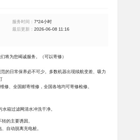
服务时间
：
7*24小时
最后更新
：
2026-06-08 11:16
，我们将为您竭诚服务。（可以寄修）
寿命，规范的日常保养必不可少。多数机器出现续航变差、吸力
打
维修、全国邮寄维修，全国各地均可寄修检修。
污水箱过滤网清水冲洗干净。
不转的主要诱因。
电、自动脱离充电桩。