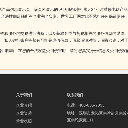
话产品信息展示页，该页所展示的 科沃斯扫地机器人24小时维修电话产
、合法性由店铺所有企业完全负责。世界工厂网对此不承担任何保证责任
货物和服务的交易进行协商，以及获取各类与贸易相关的服务信息的渠道
述、私人银行账户等都有可能是虚假信息，请您谨慎对待，谨防欺诈，对
侵权投诉的专用邮箱，在您的合法权益受到侵害时，请将您真实身份信息及受到
关于我们
联系我们
企业介绍
电话：400-835-7955
企业资质
地址：深圳市龙岗区南湾街道南岭
区南雅豪庭111
营业执照