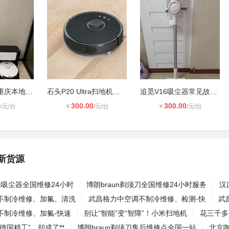
福维克吸尘器重庆本地维修服务热线
石头P20 Ultra扫地机器人故障维修及
追觅V16吸尘器常见故障排查方法 日常
0
300.00
300.00
/元/台
￥
/元/台
￥
/元/台
新货源
rk吸尘器全国维修24小时
博朗braun剃须刀全国维修24小时服务
汉
不制冷维修、加氟、清洗
武昌格力中空调不制冷维修、检测-快
武
不制冷维修、加氟-快速
别让“智能”变“智障”！小米扫地机
花三千多
德国精工”，却成了**
博朗braun剃须刀售后维修点全国一站
北京