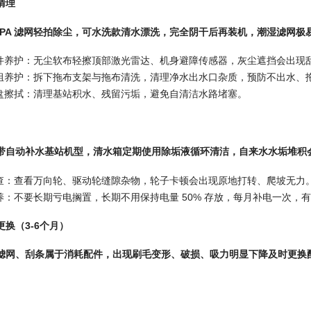
清理
EPA 滤网轻拍除尘，可水洗款清水漂洗，完全阴干后再装机，潮湿滤网极
件养护：无尘软布轻擦顶部激光雷达、机身避障传感器，灰尘遮挡会出现
组养护：拆下拖布支架与拖布清洗，清理净水出水口杂质，预防不出水、
盘擦拭：清理基站积水、残留污垢，避免自清洁水路堵塞。
带自动补水基站机型，清水箱定期使用除垢液循环清洁，自来水水垢堆积
查：查看万向轮、驱动轮缝隙杂物，轮子卡顿会出现原地打转、爬坡无力
养：不要长期亏电搁置，长期不用保持电量 50% 存放，每月补电一次，
换（3-6个月）
滤网、刮条属于消耗配件，出现刷毛变形、破损、吸力明显下降及时更换