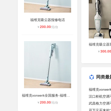
福维克吸尘器报修电话
200.00
￥
/元/台
300.0
￥
同类最
福维克vorwe
福维克vorwerk全国服务-福维克吸尘器
汉口柜机空调
200.00
￥
/元/台
武昌格力空调
花万元买来的“