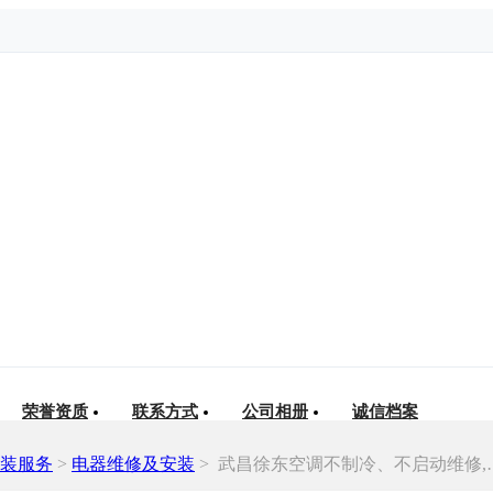
荣誉资质
联系方式
公司相册
诚信档案
装服务
>
电器维修及安装
>
武昌徐东空调不制冷、不启动维修,快速上门