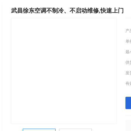
武昌徐东空调不制冷、不启动维修,快速上门
产
单
最
供
发
有