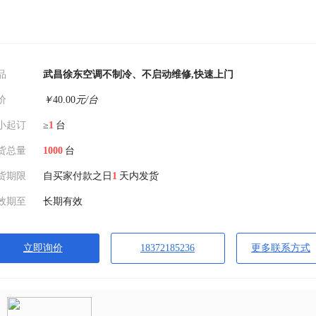
品
武昌徐东空调不制冷、不启动维修,快速上门
价
￥
40.00
元/台
小起订
≥
1
台
货总量
1000
台
货期限
自买家付款之日
1
天内发货
效期至
长期有效
立即询价
18372185236
更多联系方式