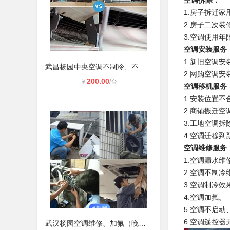
空调拆除：
1.房子拆迁
2.房子二次
3.空调使用年
空调安装服务
1.新旧空调安
武昌杨园中央空调不制冷、不启动维修
2.网购空调安
200.00
￥
/台
空调移机服务
1.安装位置不
2.商铺搬迁空
3.工地空调拆
4.空调迁移
空调维修服务
1.空调漏水维
2.空调不制冷
3.空调制冷效
4.空调加氟。
5.空调不启
6.空调遥控器
武汉杨园空调维修、加氟（晚上也可上