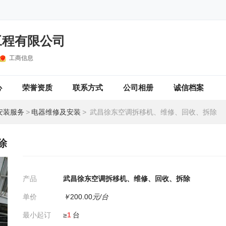
工程有限公司
工商信息
心
荣誉资质
联系方式
公司相册
诚信档案
安装服务
>
电器维修及安装
>
武昌徐东空调拆移机、维修、回收、拆除
除
产品
武昌徐东空调拆移机、维修、回收、拆除
单价
￥
200.00
元/台
最小起订
≥
1
台