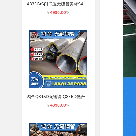
A333Gr6耐低温无缝管美标SA333Gr-6无
4990.00
￥
/吨
鸿金Q345D无缝管 Q345D低合金钢管 Q3
4350.00
￥
/吨