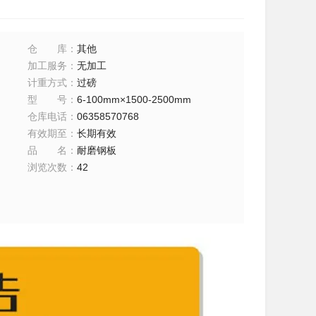
仓库
：
其他
加工服务
：
无加工
计重方式
：
过磅
型号
：
6-100mm×1500-2500mm
仓库电话
：
06358570768
有效期至
：
长期有效
品名
：
耐磨钢板
浏览次数
：
42