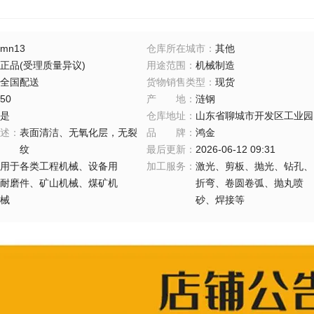
mn13
仓库所在城市
：
其他
正品(受理质量异议)
用途范围
：
机械制造
全国配送
货物销售类型
：
现货
50
产地
：
涟钢
是
仓库地址
：
山东省聊城市开发区工业园
述
：
表面清洁、无氧化层，无裂
品牌
：
鸿金
纹
最后更新
：
2026-06-12 09:31
用于各类工程机械、设备用
加工服务
：
激光、剪板、抛光、钻孔、
耐磨件、矿山机械、煤矿机
折弯、卷圆卷弧、抛丸喷
械
砂、焊接等