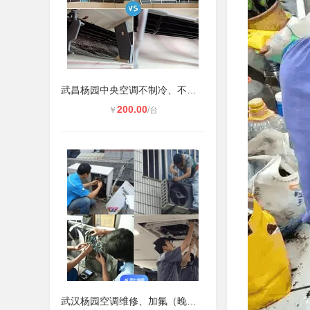
武昌杨园中央空调不制冷、不启动维修
200.00
￥
/台
武汉杨园空调维修、加氟（晚上也可上