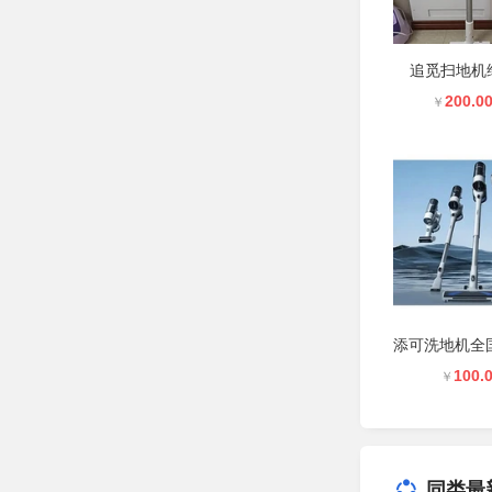
追觅扫地机
200.0
￥
100.
￥
同类最