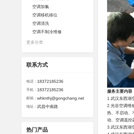
空调加氟
空调移机移位
空调清洗
空调不制冷维修
更多分类
联系方式
18372185236
电话：
18372185236
手机：
服务主要内容
whknthj@gongchang.net
邮箱：
1.武汉东西
2.光谷空调
武昌中南路
地址：
热、不启动、
动、空调遥控
3.武汉东西
热门产品