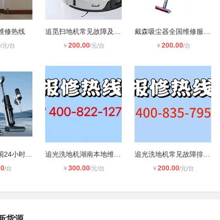
维修热线
追觅扫地机常见故障及排查方式
戴森吸尘器全国维修服务网点【Dyson-
0
200.00
200.00
/元/台
￥
/元/台
￥
/台
添可洗地机全国24小时维修电话
追光洗地机湖南本地维修热线
追光洗地机常见故障排查方法 日常保
00
300.00
200.00
/台
￥
/元/台
￥
/元/台
新货源