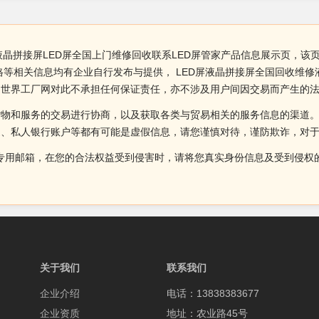
液晶拼接屏LED屏全国上门维修回收联系LED屏管家产品信息展示页，该页
格等相关信息均有企业自行发布与提供， LED屏液晶拼接屏全国回收维修
。世界工厂网对此不承担任何保证责任，亦不涉及用户间因交易而产生的
货物和服务的交易进行协商，以及获取各类与贸易相关的服务信息的渠道
述、私人银行账户等都有可能是虚假信息，请您谨慎对待，谨防欺诈，对
侵权投诉的专用邮箱，在您的合法权益受到侵害时，请将您真实身份信息及受到
关于我们
联系我们
企业介绍
电话：13838383677
企业资质
地址：农业路45号