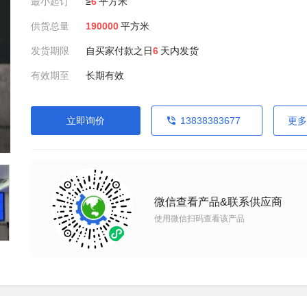
最小起订
≥
6
平方米
供货总量
190000
平方米
发货期限
自买家付款之日
6
天内发货
有效期至
长期有效
立即询价
13838383677
更多
微信查看产品&联系供应商
使用微信扫码查看该产品