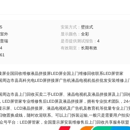
5
安装方式
：
壁挂式
室外
显示颜色
：
全彩
普瑞
是否提供测试报告
：
4
4
有效期至
：
长期有效
61
拼接屏全国回收维修液晶拼接屏LED屏全国上门维修回收联系LED屏管家
国周边市县高科光电LED屏拼接屏广告机液晶电视机低价批发安装维修上门
国周边市县上门回收买卖二手LED屏、液晶电视机及液晶拼接屏及上门回收
，LED屏管家专业维修售后LED屏及液晶拼接屏，拥有专业技术团队，24
D显示屏、LCD液晶拼接屏、液晶电视机及广告机及教育机等批量专业上门
旧物置换成钱，随时欢迎联系。可以上门拆装运输,一般只是需要用户拍
众号平台：LED屏管家，全国显示屏安装维修售后上门回收共享服务联