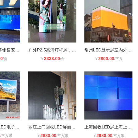
河南省LED屏幕销售安装公司
户外P2.5高清灯杆屏，智慧灯杆LED显
常州LED显示屏室内外高清全彩
00
3333.00
2800.00
/套
￥
/台
￥
/平方
户外工厂全彩LED电子大屏幕厂家 室外
丽江上门回收LED屏丽江回收LED拼接屏
上海回收LED屏上海上门回收LED屏全国
0
2680.00
2980.00
/平方米
￥
/平方米
￥
/平方米