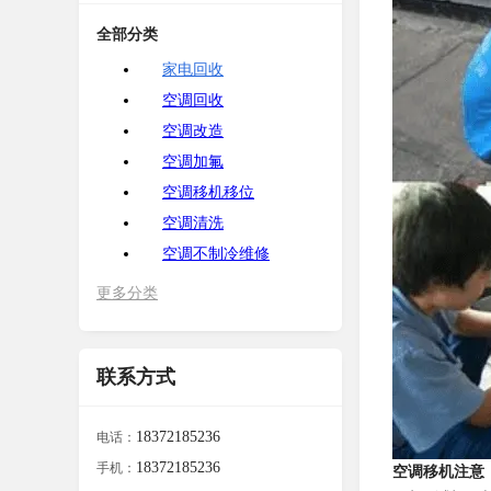
全部分类
家电回收
空调回收
空调改造
空调加氟
空调移机移位
空调清洗
空调不制冷维修
更多分类
联系方式
18372185236
电话：
18372185236
手机：
空调移机注意