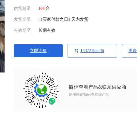
供货总量
100
台
发货期限
自买家付款之日
1
天内发货
有效期至
长期有效
立即询价
18372185236
更多
微信查看产品&联系供应商
使用微信扫码查看该产品