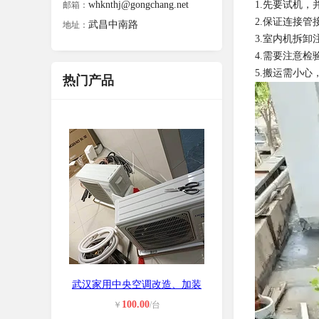
whknthj@gongchang.net
1.先要试机
邮箱：
2.保证连接管
武昌中南路
地址：
3.室内机拆
4.需要注意
5.搬运需小
热门产品
武汉家用中央空调改造、加装
100.00
￥
/台