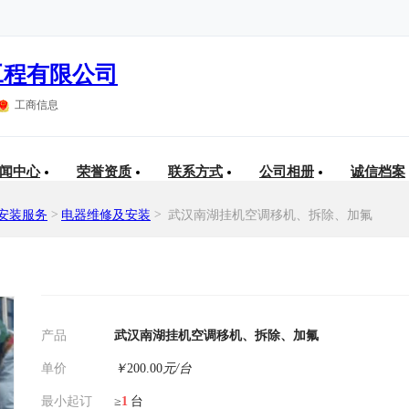
工程有限公司
工商信息
闻中心
荣誉资质
联系方式
公司相册
诚信档案
安装服务
>
电器维修及安装
>
武汉南湖挂机空调移机、拆除、加氟
产品
武汉南湖挂机空调移机、拆除、加氟
单价
￥
200.00
元/台
最小起订
≥
1
台