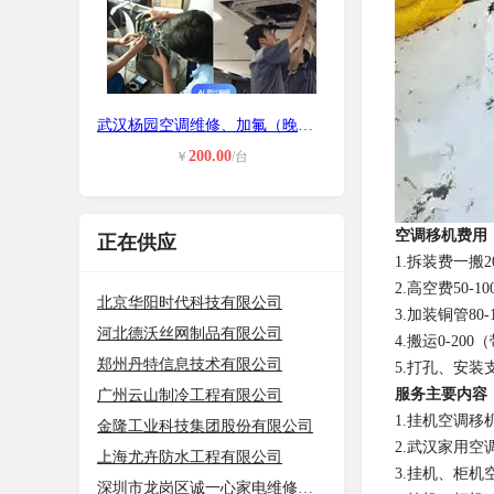
武汉杨园空调维修、加氟（晚上也可上
200.00
￥
/台
空调移机费用
正在供应
1.拆装费一搬2
2.高空费50-
北京华阳时代科技有限公司
3.加装铜管80
河北德沃丝网制品有限公司
4.搬运0-20
郑州丹特信息技术有限公司
5.打孔、安装
服务主要内容
广州云山制冷工程有限公司
1.挂机空调
金隆工业科技集团股份有限公司
2.武汉家用
上海尤卉防水工程有限公司
3.挂机、柜
深圳市龙岗区诚一心家电维修店（个体