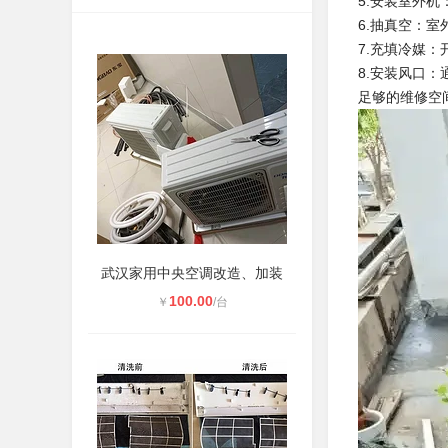
5.安装室外
6.抽真空：
7.充填冷媒
8.安装风口
足够的维修空
武汉家用中央空调改造、加装
100.00
￥
/台