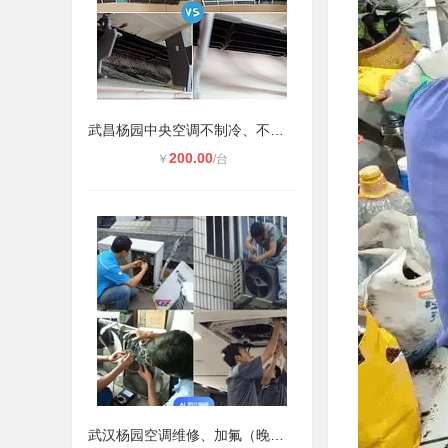
武昌杨园中央空调不制冷、不启动维修
200.00
￥
/台
武汉杨园空调维修、加氟（晚上也可上