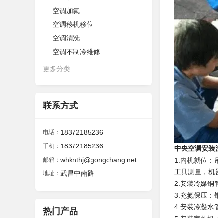
空调加氟
空调移机移位
空调清洗
空调不制冷维修
更多分类
联系方式
18372185236
电话：
18372185236
手机：
中央空调安装
whknthj@gongchang.net
邮箱：
1.内机就位
工具测量，机
武昌中南路
地址：
2.安装冷媒
3.充氮保压
4.安装冷凝
热门产品