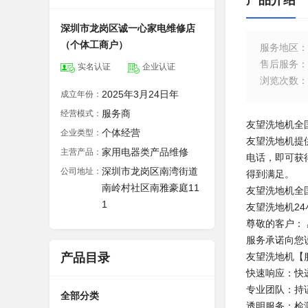
产品介绍
深圳市龙岗区诚一心家电维修店
（个体工商户）
服务地区
：
售后服务
：
实名认证
企业认证
浏览次数
：
2025年3月24日年
成立年份：
服务商
经营模式：
友望洗地机全国报
个体经营
企业类型：
友望洗地机提供
家用电器类产品维修
主营产品：
电话，即可获
深圳市龙岗区南湾街道
公司地址：
得到满足。
南岭村社区南雅豪庭11
友望洗地机全
1
友望洗地机24
尊敬的客户：
服务承诺向您
产品目录
友望洗地机【
快速响应：快
专业团队：持
全部分类
透明服务：检