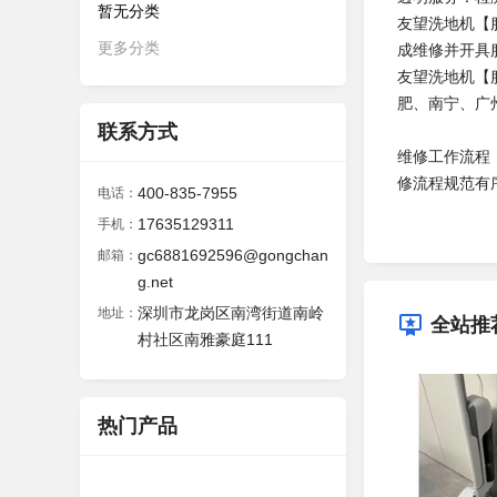
暂无分类
友望洗地机【服
更多分类
成维修并开具服
友望洗地机【
肥、南宁、广
联系方式
维修工作流程
修流程规范有
400-835-7955
电话：
17635129311
手机：
gc6881692596@gongchan
邮箱：
g.net
深圳市龙岗区南湾街道南岭
地址：
全站推
村社区南雅豪庭111
热门产品