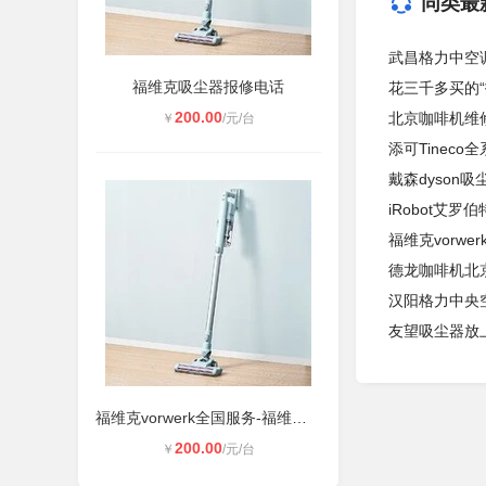
同类最
武昌格力中空
福维克吸尘器报修电话
花三千多买的
200.00
北京咖啡机维
￥
/元/台
添可Tinec
戴森dyson
iRobot艾
福维克vorwe
德龙咖啡机北
汉阳格力中央
友望吸尘器放
福维克vorwerk全国服务-福维克吸尘器
200.00
￥
/元/台