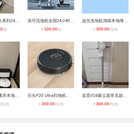
云鲸NALWAL全系列24小时维修服务热线
添可洗地机全国24小时维修电话
追光洗地机湖南本地维修热线
00
100.00
300.00
/台
￥
/台
￥
/元/台
福维克吸尘器重庆本地维修服务热线
石头P20 Ultra扫地机器人故障维修及
追觅V16吸尘器常见故障排查方法 日常
0
300.00
300.00
/元/台
￥
/元/台
￥
/元/台