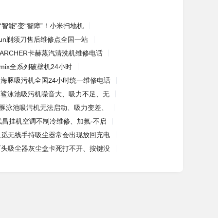
“智能”变“智障”！小米扫地机
aun剃须刀售后维修点全国一站
KARCHER卡赫蒸汽清洗机维修电话
amix全系列破壁机24小时
海豚吸污机全国24小时统一维修电话
彩鲨泳池吸污机噪音大、吸力不足、无
豚泳池吸污机无法启动、吸力变差、
武昌挂机空调不制冷维修、加氟-不启
追觅无线手持吸尘器常会出现放回充电
石头吸尘器灰尘盒卡死打不开、按键没