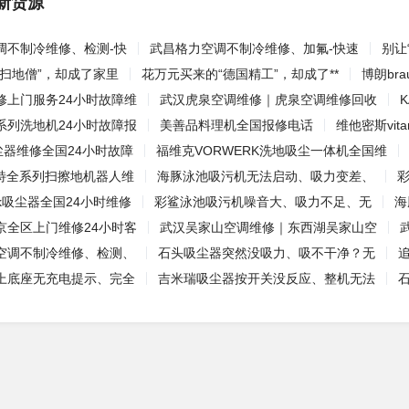
新货源
调不制冷维修、检测-快
武昌格力空调不制冷维修、加氟-快速
别让
“扫地僧”，却成了家里
花万元买来的“德国精工”，却成了**
博朗br
修上门服务24小时故障维
武汉虎泉空调维修｜虎泉空调维修回收
o全系列洗地机24小时故障报
美善品料理机全国报修电话
维他密斯vit
吸尘器维修全国24小时故障
福维克VORWERK洗地吸尘一体机全国维
罗伯特全系列扫擦地机器人维
海豚泳池吸污机无法启动、吸力变差、
rk吸尘器全国24小时维修
彩鲨泳池吸污机噪音大、吸力不足、无
海
京全区上门维修24小时客
武汉吴家山空调维修｜东西湖吴家山空
空调不制冷维修、检测、
石头吸尘器突然没吸力、吸不干净？无
上底座无充电提示、完全
吉米瑞吸尘器按开关没反应、整机无法