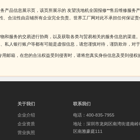
服务产品信息展示页，该页所展示的 友望洗地机全国报修**售后维修服
确性、合法性由店铺所有企业完全负责。世界工厂网对此不承担任何保证
货物和服务的交易进行协商，以及获取各类与贸易相关的服务信息的渠道
述、私人银行账户等都有可能是虚假信息，请您谨慎对待，谨防欺诈，对
侵权投诉的专用邮箱，在您的合法权益受到侵害时，请将您真实身份信息及受到
关于我们
联系我们
企业介绍
电话：400-835-7955
企业资质
地址：深圳市龙岗区南湾街道南岭
区南雅豪庭111
营业执照