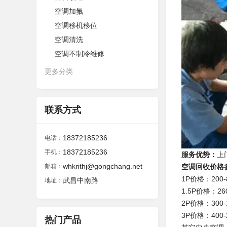
空调加氟
空调移机移位
空调清洗
空调不制冷维修
更多分类
联系方式
18372185236
电话：
18372185236
手机：
服务优势：
上
whknthj@gongchang.net
邮箱：
空调回收价格
1P价格：200-
武昌中南路
地址：
1.5P价格：260
2P价格：300-
3P价格：400-
热门产品