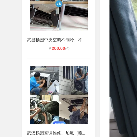
武昌杨园中央空调不制冷、不启动维修
200.00
￥
/台
武汉杨园空调维修、加氟（晚上也可上