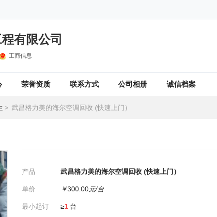
工程有限公司
工商信息
心
荣誉资质
联系方式
公司相册
诚信档案
生
>
武昌格力美的海尔空调回收 (快速上门）
）
产品
武昌格力美的海尔空调回收 (快速上门）
单价
￥
300.00
元/台
最小起订
≥
1
台