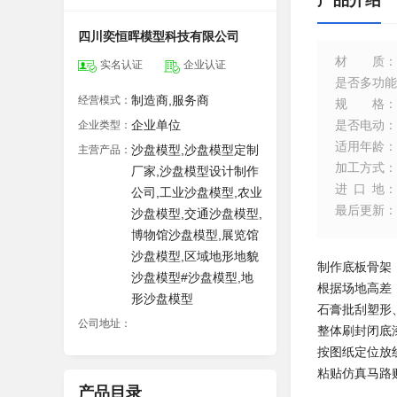
产品介绍
四川奕恒晖模型科技有限公司
材质
：
实名认证
企业认证
是否多功能
制造商,服务商
经营模式：
规格
：
企业单位
是否电动
：
企业类型：
适用年龄
：
沙盘模型,沙盘模型定制
主营产品：
加工方式
：
厂家,沙盘模型设计制作
进口地
：
公司,工业沙盘模型,农业
最后更新
：
沙盘模型,交通沙盘模型,
博物馆沙盘模型,展览馆
沙盘模型,区域地形地貌
制作底板骨架（
沙盘模型#沙盘模型,地
根据场地高差
形沙盘模型
石膏批刮塑形
公司地址：
整体刷封闭底
按图纸定位放
粘贴仿真马路
产品目录