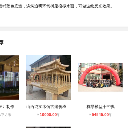
槽铺蓝色底漆，浇筑透明环氧树脂模拟水面，可做波纹反光效果。
荐
广雅模型沙盘设计制作与售后服务
山西纯实木仿古建筑模型制作工厂**凡
杭景模型十***典
0
10000.00
54545.00
/平方米
￥
/件
￥
/件