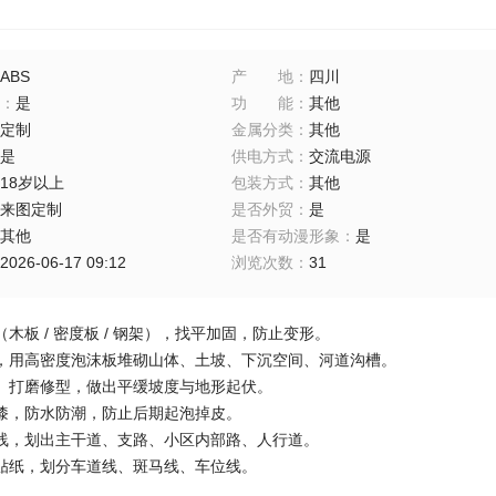
ABS
产地
：
四川
：
是
功能
：
其他
定制
金属分类
：
其他
是
供电方式
：
交流电源
18岁以上
包装方式
：
其他
来图定制
是否外贸
：
是
其他
是否有动漫形象
：
是
2026-06-17 09:12
浏览次数
：
31
木板 / 密度板 / 钢架），找平加固，防止变形。
，用高密度泡沫板堆砌山体、土坡、下沉空间、河道沟槽。
、打磨修型，做出平缓坡度与地形起伏。
漆，防水防潮，防止后期起泡掉皮。
线，划出主干道、支路、小区内部路、人行道。
贴纸，划分车道线、斑马线、车位线。