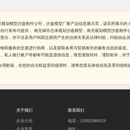
充规划模型沙盘制作公司，沙盘模型厂家产品信息展示页，该页所展示的
自行发布与提供， 南充城市总体规划沙盘模型，南充规划模型沙盘制作
证责任，亦不涉及用户间因交易而产生的法律关系及法律纠纷，纠纷由会
货物和服务的交易进行协商，以及获取各类与贸易相关的服务信息的渠道
述、私人银行账户等都有可能是虚假信息，请您谨慎对待，谨防欺诈，对
侵权投诉的专用邮箱，在您的合法权益受到侵害时，请将您真实身份信息及受到
关于我们
联系我们
企业介绍
电话：19381998519
企业资质
地址：