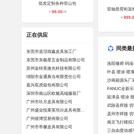
批发定制各种登山包
98.00
￥
/件
999.
￥
正在供应
同类最
东莞市道滘煌鑫皮具加工厂
东莞市东极星五金制品有限公司
洛阳偃师 码垛
苏州金特美激光科技有限公司
叶县 喷涂 喷
绵阳市金通典当有限责任公司
沙画箱源头厂
嘉兴双虎箱包有限公司
FANUC全新示教
深圳市南山区欧魅高端服装厂
延津县 喷涂 
广州市玖月皮具有限公司
武陟县焊接 切
广州盛业悦莱英培尔皮具有限公司
孟州市焊接 切
广州彼博贸易有限公司
南京飞行模拟
广州市帝馨皮具有限公司
三自由度动感平