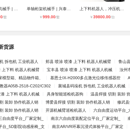
双轴悬臂桁架机械手 | HimgTai兴泰自
单轴桁架机械手 | 兴泰自动化扩大机
上下料机器人，冲压机器人，码垛搬运
00
999.00
39800.00
/套
￥
/套
￥
/台
新货源
机 拆包机 工业机器人
郏县 喷涂 喷漆 上下料 机器人机械臂
鲁山县
漆 上下料 机器人机械臂
宝丰县 喷涂 喷漆 上下料 机器人机械
汝州市
家模型箱、精品物件箱、
基恩士IX-H2000多点激光位移传感器控
器A05B-2518-C202/C302
襄城县码垛机 拆包机 工业机器人机械
喷漆 上下料 机器人机械
具身智能巡检机器狗
温县焊接 切割 装卸 
割 装卸 协作机器人销
博爱县焊接 切割 装卸 协作机器人销
修武县
割 装卸 协作机器人销
开源机械臂巡检机器人
六自由度运动平台_
三自由度平台_厂家定制_
南京六自由度装配定位平台_厂家定制_
台_5D影院动感座椅_文
南京AR/VR环幕沉浸式体验平台_厂家定