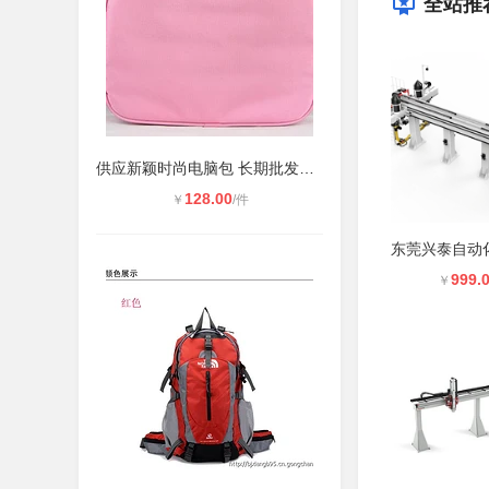
全站推
供应新颖时尚电脑包 长期批发定制服
128.00
￥
/件
999.
￥