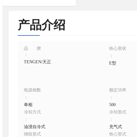
产品介绍
品牌
铁心形状
：
：
TENGEN/天正
E型
电源相数
额定功率
：
：
单相
500
冷却方式
冷却形式
：
：
油浸自冷式
充气式
绕组形式
铁心形式