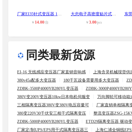
厂家EI35针式变压器 12v 36v油浸变压
大忠电子高密度贴片式高频变压器车载
14.00
3.00
￥
/台
￥
/pcs
同类最新货源
EI-16 无线感应变压器厂家直销音响感
上海含灵机械现货供应
380v45a配多大变压器
180千瓦设备需要用多大变压器
ZD
ZDBK-3500P4000YB280YL变压器
ZDBK-3000P4000YB28
380V变200V变压器10kw日本电机伺服变
万向脚轮可移动箱
三相隔离变压器380V变380V电压容量可
厂家直销单相隔离变压
380变220V30千伏安三相干式隔离变压
整流变压器ZSG-15K
ZDBK-5000P4000YB280YL变压器
ETD29隔离变压器 驱动
厂家定/制UPS/EPS用干式隔离变压器三
上海仁浦全铜线EPS