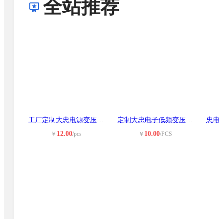
全站推荐
工厂定制大忠电源变压器 低频方形电
定制大忠电子低频变压器量大优惠立式
12.00
10.00
￥
/pcs
￥
/PCS