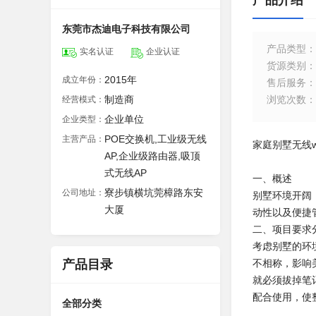
产品介绍
东莞市杰迪电子科技有限公司
产品类型
：
实名认证
企业认证
货源类别
：
2015年
成立年份：
售后服务
：
制造商
浏览次数
：
经营模式：
企业单位
企业类型：
POE交换机,工业级无线
主营产品：
家庭别墅无线w
AP,企业级路由器,吸顶
式无线AP
一、概述
寮步镇横坑莞樟路东安
公司地址：
别墅环境开阔
大厦
动性以及便捷
二、项目要求
考虑别墅的环
产品目录
不相称，影响
就必须拔掉笔
配合使用，使
全部分类