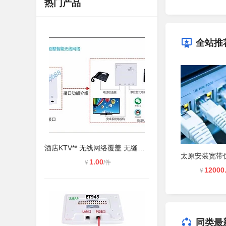
热门产品
全站推
酒店KTV** 无线网络覆盖 无缝漫游上
1.00
￥
/件
12000
￥
同类最