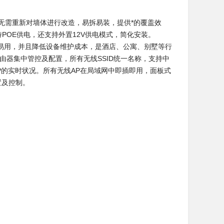
，无需重新对墙体进行改造，易拆易装，提供*的覆盖效
支持POE供电，还支持外置12V供电模式，简化安装。
单易用，并且降低设备维护成本，是酒店、公寓、别墅等行
路由器集中管控及配置，所有无线SSID统一名称，支持中
P的实时状况。所有无线AP在局域网中即插即用，面板式
置及控制。