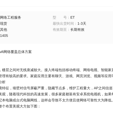
网络工程服务
型号
：
ET
现货
最快出货时间
：
1-3天
其他
有效期至
：
长期有效
1405
ifi网络覆盖总体方案
，楼层之间对无线衰减较大。接入终端包括移动终端、网络电视、智能家
管理有较高的要求。家庭应用主要有聊天、游戏、网页浏览、视频等应用
分析
境特征，墙壁对信号屏蔽严重，隐藏节点多，维护工程量大，AP之间信道
美观，随着现代科技的高速发展，很多家庭都装有安卓系统电视机，如果
记本电脑或台式电脑网线，这样会导致不太方便且使网络可靠性大为降低。在
整个布置美观大方如下图：