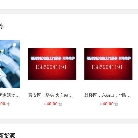
荐
太原安装宽带优惠活动专线安装办理专
晋安区、塔头 火车站上门安装路由 wi
鼓楼区，东街口，**路安装设置路由器
.00
40.00
40.00
/件
￥
/台
￥
/台
新货源