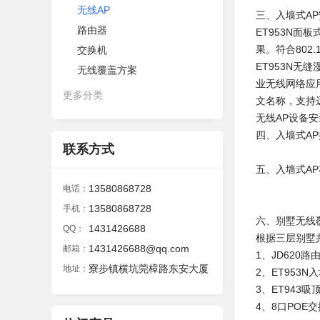
无线AP
三、入墙式A
路由器
ET953N
果。符合802
交换机
ET953N
无线覆盖方案
业无线网络应
更多分类
文名称，支持
无线AP设备
四、入墙式A
联系方式
五、入墙式A
13580868728
电话：
13580868728
手机：
六、别墅无线
1431426688
QQ：
根据三层别墅
1431426688@qq.com
邮箱：
1、JD620
寮步镇横坑莞樟路东安大厦
地址：
2、ET953
3、ET943
4、8口PO