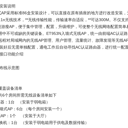
P安装说明
面板式AP采用标准86盒安装设计，可以直接在原有插座的地方进行改造安装
.11n无线技术，**无线传输性能，传输速率自适应，**可达300M。不仅
无缝漫游瘦AP，便于集中管理，配置，升级维护，可使整个无线网络配置简
用中不可或缺的关键设备。ET953N入墙式无线AP，统一由前端AC认证
远程对局域网内的无线AP管理、用户管理、流量统计、故障发现等无线A
安装好后无需单独配置，通电工作后自动寻找AC认证路由器，进行统一配
P接口功能介绍
P布线示意图
覆盖设备清单
共6个房间所需无线设备清单如下
路由器：1台 （安装于弱电箱）
N入墙式AP：6台 （每个房间安装一个）
吸顶AP：1个 （安装于大厅）
E交换机：1台 （安装于弱电箱用于供电及数据传输）