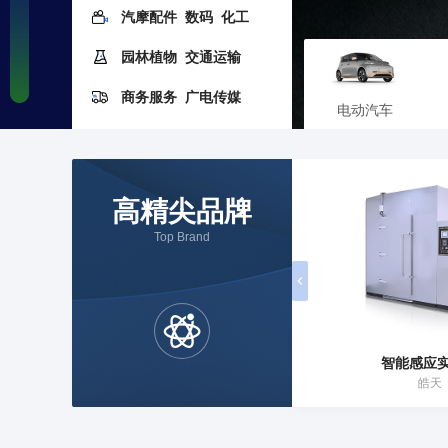
汽摩配件
数码
化工
园林植物
交通运输
商务服务
广电传媒
电动汽车
高精尖品牌
Top Brand
探地雷达
智能感应
雷迪
皓天