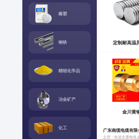
橡塑
钢铁
定制耐高温
精细化学品
冶金矿产
金川黄
化工
广东南缆电缆有限
主营：轨道交通电缆,