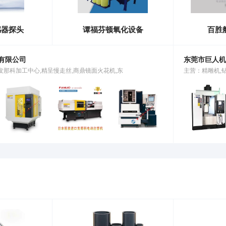
感器探头
谭福芬顿氧化设备
百胜
有限公司
东莞市巨人机
发那科加工中心,精呈慢走丝,商鼎镜面火花机,东
主营：精雕机,