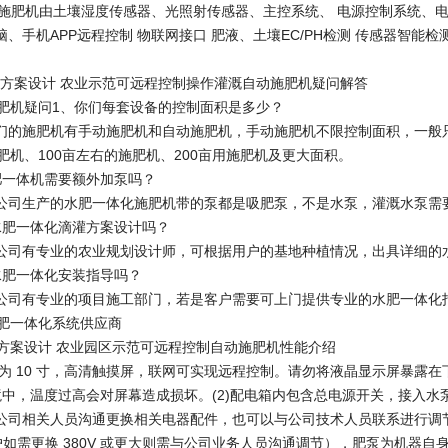
D-E施肥机由土壤湿度传感器、光照射传感器、主控系统、 电源控制系统、
脑、手机APP远程控制 物联网接口 肥液、土壤EC/PH检测 传感器智
方案设计 农业示范可远程控制操作灌溉自动施肥机疑问解答
1、你们每套设备的控制面积是多少？
们的施肥机有手动施肥机和自动施肥机，手动施肥机不限控制面积，一般
肥机、100亩左右的施肥机、200亩用施肥机及更大面积。
肥一体机需要额外加泵吗？
公司生产的水肥一体化施肥机带的泵都是吸肥泵，不是水泵，灌溉水泵需
水肥一体化滴灌方案设计吗？
公司有专业的农业规划设计师，可根据用户的基地种植情况，出具详细的
水肥一体化安装指导吗？
公司有专业的项目施工部门，若是客户需要可上门提供专业的水肥一体化
案设计 农业园区示范可远程控制自动施肥机性能介绍
示屏为 10 寸，高清触摸屏，联网可实现远程控制。请勿将液晶显示屏暴
境中，温度过高会对屏幕造成损坏。(2)配电箱内包含总电源开关，接入水泵
公司相关人员沟通更换相关电器配件，也可以与公司技术人员联系进行调
用户如需更换 380V 或更大则需与公司业务人员沟通调节），肥泵为机器