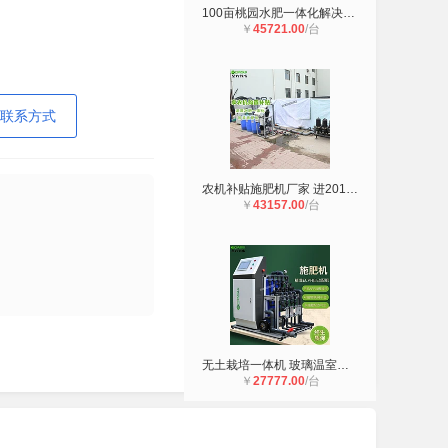
100亩桃园水肥一体化解决方案 智慧农
￥
45721.00
/台
联系方式
农机补贴施肥机厂家 进2019目录的智
￥
43157.00
/台
无土栽培一体机 玻璃温室智能水肥配
￥
27777.00
/台