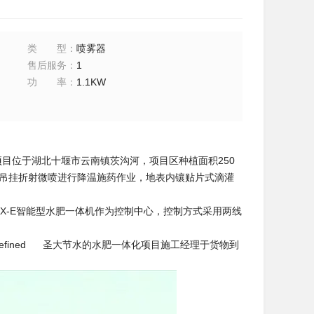
类型
：
喷雾器
售后服务
：
1
功率
：
1.1KW
目位于湖北十堰市云南镇茨沟河，项目区种植面积250
上吊挂折射微喷进行降温施药作业，地表内镶贴片式滴灌
-E智能型水肥一体机作为控制中心，控制方式采用两线
圣大节水的水肥一体化项目施工经理于货物到