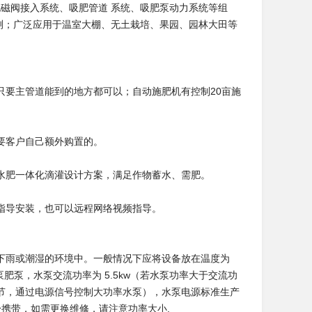
电磁阀接入系统、吸肥管道 系统、吸肥泵动力系统等组
能检测；广泛应用于温室大棚、无土栽培、果园、园林大田等
只要主管道能到的地方都可以；自动施肥机有控制20亩施
要客户自己额外购置的。
水肥一体化滴灌设计方案，满足作物蓄水、需肥。
指导安装，也可以远程网络视频指导。
露在下雨或潮湿的环境中。一般情况下应将设备放在温度为
肥泵，水泵交流功率为 5.5kw（若水泵功率大于交流功
节，通过电源信号控制大功率水泵），水泵电源标准生产
自身携带，如需更换维修，请注意功率大小.