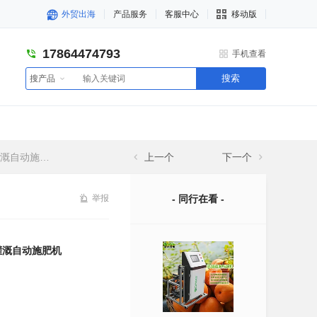
外贸出海
产品服务
客服中心
移动版
17864474793
手机查看
搜索
搜产品
自动施肥机
上一个
下一个
举报
- 同行在看 -
灌溉自动施肥机