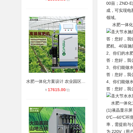
00亩；ZN
成，可实现电
领域。
水肥一体化
答：您好，我
肥机、40亩施
2、你们的水
答：您好，我
3、你们能做
答：您好，我
水肥一体化方案设计 农业园区示范可
4、你们能做
答：您好，我
17615.00
￥
/台
水肥一体化方
(1)液晶显
0℃—60℃环
率，需提前与
为 220V（