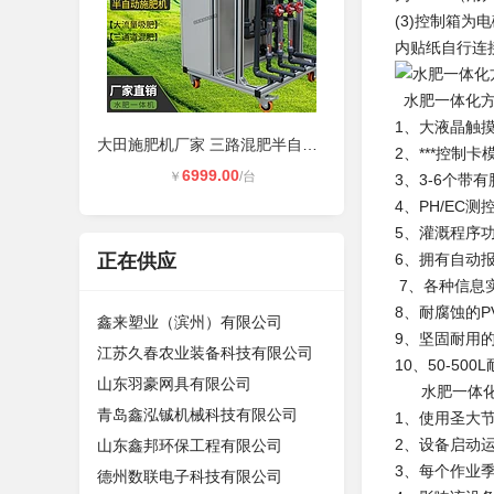
(3)控制箱
内贴纸自行连
水肥一体化方
1、大液晶触
大田施肥机厂家 三路混肥半自动农业
2、***控
6999.00
￥
/台
3、3-6个带
4、PH/E
5、灌溉程序
正在供应
6、拥有自动
7、各种信息
8、耐腐蚀的
鑫来塑业（滨州）有限公司
9、坚固耐用
江苏久春农业装备科技有限公司
10、50-5
山东羽豪网具有限公司
水肥一体化方
青岛鑫泓铖机械科技有限公司
1、使用圣大
2、设备启动
山东鑫邦环保工程有限公司
3、每个作业
德州数联电子科技有限公司