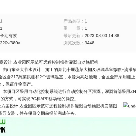
1
产品类型
：
1
1
重量
：
1
长期有效
最后更新
：
2023-08-03 14:38
220v/380v
浏览次数
：
3448
案设计 农业园区示范可远程控制操作灌溉自动施肥机
由山东圣大节水设计、施工的湖北十堰蔬菜大棚及玻璃温室微喷+滴灌项
全区含217蔬菜拱棚和2个玻璃温室，水源为高处池塘，全区全部采用棚
作业，保证作物高产。
本项目区采用自动化控制系统进行自动控制分区灌溉，灌溉首部采用ZNX
阀的方式，可实现PC和APP移动端的操控。
方案设计 农业园区示范可远程控制操作灌溉自动施肥机安装图
指导安装，并在项目交期前提前完成任务。