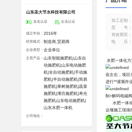
产品介绍
山东圣大节水科技有限公司
加工定制
：
实名认证
企业认证
型号
：
2016年
成立年份：
有效期至
：
制造商,贸易商
电压
：
经营模式：
企业单位
企业类型：
山东智能施肥机|山东自
主营产品：
水肥一体化方
动施肥机|山东电动施肥
机|全自动施肥机|手动施
亩左右，项目
肥机|半自动施肥机|简易
进行**灌溉
施肥机|果树施肥机|蔬菜
施肥机|潍坊施肥机|寿光
制+解码电磁
施肥机山东电动施肥机|
水肥一体化
山东水肥一体机
达堰施工现场
公司地址：