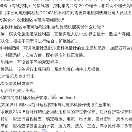
为电磁阀（有线控制）的接线端，控制箱内共有 20 个端子，相邻两个端
接（本公司电磁阀标配DC24V,如不相符则需更换电磁阀或与公司人员
案设计 园区示范可远程控制自动施肥机能实现什么功能？
摸屏，模块化施肥灌溉控制器，完整实现人机中文 界面显示、数据***存
制卡模块化，根据不同型号进行结合，扩展性好。
有脉冲施肥阀、可调流量计及脉冲肥料流量计的文丘里加肥器。加肥器可达16
C测控、测量系统，安装方便，配有标准的校正套装。
功能强大，可设置不同的灌溉程序。
报警系统，设备运行出现问题，系统能够自动停止及报警。
实时显示及查询导出
PVC管道及附属管件
的铝合金机架，美观。
00L耐腐蚀的原料桶及输液管路。
案设计 园区示范可远程控制/自动施肥机操作使用注意事项：
节水该款ZNX-E智能施肥机必须配用相应的带过载保护、短路保护等保护
运转后，应进行监视检查，确定电压、电流、出水量、管路密封、滴水元
季节前，应检查该设备上的水表、压力表、接头、三通、滴水原件等工作