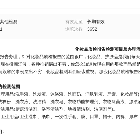
其他检测
有效期至
：
长期有效
1
浏览次数
：
3652
化妆品质检报告检测项目及办理
告办理，针对化妆品质检报告的范围很广，化妆品、护肤品是我们每天
是现在微商泛滥，各种推销层出不穷，你怎么知道你现在用的那款产品就是
而毁容的事例层出不穷，化妆品检测我们应该重视。那么化妆品质检报告
告检测范围
护理用品(洗手液、洗发液、沐浴液、洗面奶、润肤乳液、牙膏、化妆品等)
(洗衣粉、洗衣液、洗洁精、洗衣皂、衣物功能护理剂、衣物除菌液、漂渍液
清洁用品(厨房清洁剂、浴室清洁剂、地板清洁剂、洁厕剂等)。
用卫生用品(卫生湿巾、纸巾、一次性手套、膜、口罩、帽子、内裤、尿布
目: