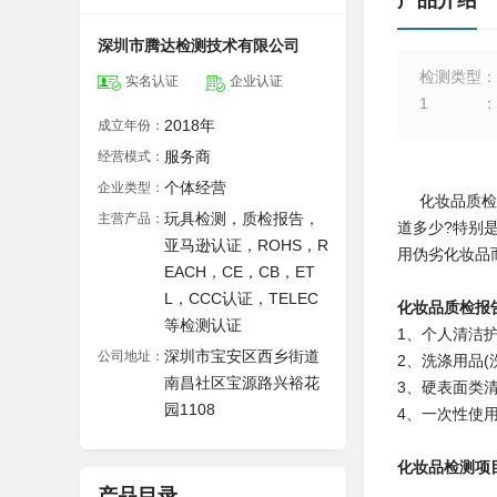
产品介绍
深圳市腾达检测技术有限公司
检测类型
：
实名认证
企业认证
1
：
2018年
成立年份：
服务商
经营模式：
个体经营
企业类型：
化妆品质检报
玩具检测，质检报告，
主营产品：
道多少?特别
亚马逊认证，ROHS，R
用伪劣化妆品
EACH，CE，CB，ET
L，CCC认证，TELEC
化妆品质检报
等检测认证
1、个人清洁
深圳市宝安区西乡街道
公司地址：
2、洗涤用品
南昌社区宝源路兴裕花
3、硬表面类
园1108
4、一次性使
化妆品检测项
产品目录