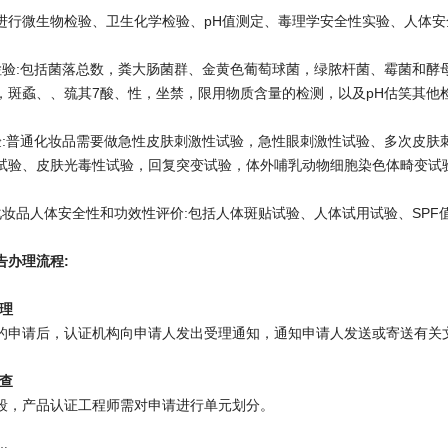
进行微生物检验、卫生化学检验、pH值测定、毒理学安全性实验、人体安
检验:包括菌落总数，粪大肠菌群、金黄色葡萄球菌，绿脓杆菌、霉菌和酵
，斑蟊、、巯其7酸、性，坐禁，限用物质含量的检测，以及pH估笑其他
验:普通化妆品需要做急性皮肤刺激性试验，急性眼刺激性试验、多次皮肤
试验、皮肤光毒性试验，回复突变试验，体外哺乳动物细胞染色体畸变试
化妆品人体安全性和功效性评价:包括人体斑贴试验、人体试用试验、SPF
告办理流程:
受理
的申请后，认证机构向申请人发出受理通知，通知申请人发送或寄送有关
审查
段，产品认证工程师需对申请进行单元划分。