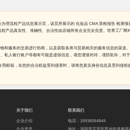
目及办理流程产品信息展示页，该页所展示的 化妆品 CMA 质检报告 检
办理流程产品真实性、准确性、合法性由店铺所有企业完全负责。世界工厂
。
货物和服务的交易进行协商，以及获取各类与贸易相关的服务信息的渠道
述、私人银行账户等都有可能是虚假信息，请您谨慎对待，谨防欺诈，对
侵权投诉的专用邮箱，在您的合法权益受到侵害时，请将您真实身份信息及受到
关于我们
联系我们
企业介绍
电话：18938084849
企业资质
地址：深圳市宝安区西乡街道南昌