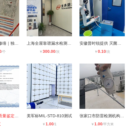
上海别墅防水修缮｜独栋联排屋面露台
上海全屋靠谱漏水检测及维修上门服务
安徽普时锐提供 灭菌温度验证服务 纯
0
300.00
0.10
/个
￥
/次
￥
/次
高压锅炉产品质量鉴定检测
美军标MIL-STD-810测试
张家口市防雷检测机构 张家口市防雷
议
1.00
1.00
￥
/1
￥
/平方米