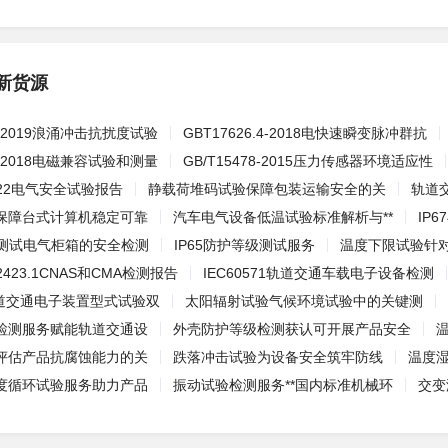
新货源
.5-2019浪涌冲击抗扰度试验
GBT17626.4-2018电快速瞬变脉冲群抗
.2-2018电磁兼容试验和测量
GB/T15478-2015压力传感器环境适应性
-2022电气安全试验报告
静载荷堆码试验保障包装运输安全的关
轨道
保障台式计算机稳定可靠
汽车电气设备低温试验标准解析与**
IP
级测试电气柜箱的安全检测
IP65防护等级测试服务
温度下限试验针
423.1CNAS和CMA检测报告
IEC60571轨道交通车载电子设备检测
9轨道交通电子装置型式试验双
太阳辐射试验气候环境试验中的关键测
检测服务赋能轨道交通设
外壳防护等级检测获认可开展产品安全
评估产品抗腐蚀能力的关
跌落冲击试验为设备安全筑牢防线
温度
度循环试验服务助力产品
振动试验检测服务**国内标准机械环
交变