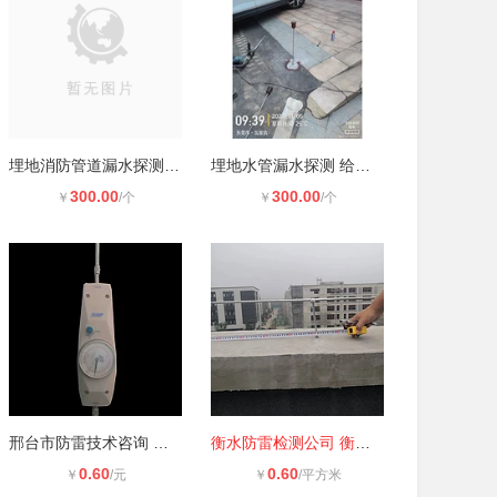
埋地消防管道漏水探测 自来水
埋地水管漏水探测 给水管道漏水检
300.00
300.00
￥
/个
￥
/个
邢台市防雷技术咨询 广宗县防雷工程
衡水防雷检测公司 衡水市防雷检测技
0.60
0.60
￥
/元
￥
/平方米