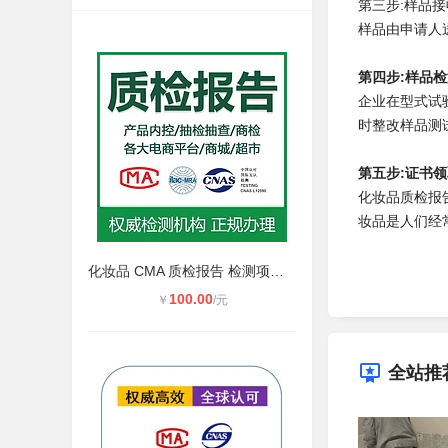
第三步:样品接
样品由申请人
第四步:样品
企业在型式试
时整改
样品测
第五步:证书
化妆品质检报
妆品是人们经
化妆品 CMA 质检报告 检测项目及办理
100.00
￥
/元
全站推