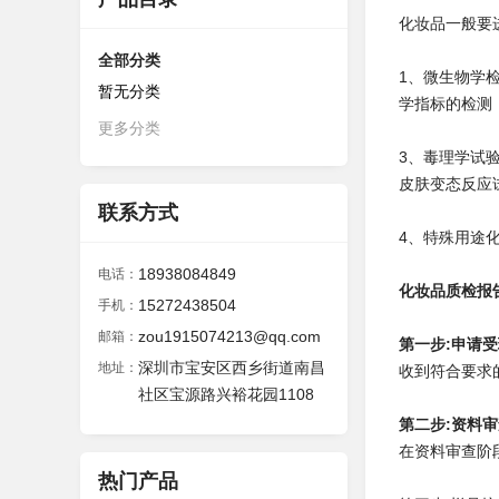
化妆品一般要
全部分类
1、微生物学
暂无分类
学指标的检测
更多分类
3、毒理学试
皮肤变
态反应
联系方式
4、特殊用途
18938084849
电话：
化妆品质检报
15272438504
手机：
zou1915074213@qq.com
邮箱：
第一步
:申请
深圳市宝安区西乡街道南昌
地址：
收到符合要求
社区宝源路兴裕花园1108
第二步:资料
在资料审查阶
热门产品