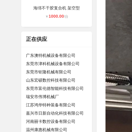
海绵不干胶复合机 架空型
1000.00
￥
/台
正在供应
广东澳特机械设备有限公司
东莞市津科机械设备有限公司
东莞市钜隆机械有限公司
山东宏硕数控科技有限公司
东莞市富伦德智能科技有限公司
瑞安市伟博机械厂
江苏鸿华特种装备有限公司
嘉兴市日新自动化科技有限公司
河南丽卡数控设备有限公司
温州康惠机械有限公司