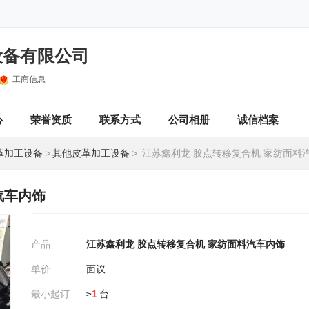
设备有限公司
工商信息
心
荣誉资质
联系方式
公司相册
诚信档案
革加工设备
>
其他皮革加工设备
>
江苏鑫利龙 胶点转移复合机 家纺面料
汽车内饰
产品
江苏鑫利龙 胶点转移复合机 家纺面料汽车内饰
单价
面议
最小起订
≥
1
台