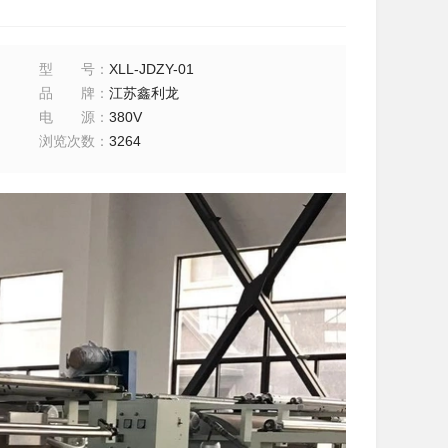
型号
：
XLL-JDZY-01
品牌
：
江苏鑫利龙
电源
：
380V
浏览次数
：
3264