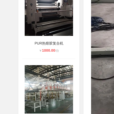
PUR热熔胶复合机
1000.00
￥
/台