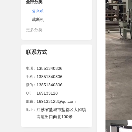
全部分类
复合机
裁断机
更多分类
联系方式
13851340306
电话：
13851340306
手机：
13851340306
微信：
169133128
QQ：
169133128@qq.com
邮箱：
江苏省盐城市盐都区大冈镇
地址：
高速出口向北100米