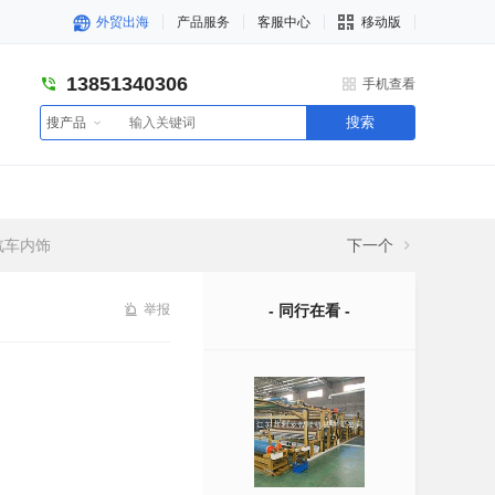
外贸出海
产品服务
客服中心
移动版
13851340306
手机查看
搜索
搜产品
汽车内饰
下一个
举报
- 同行在看 -