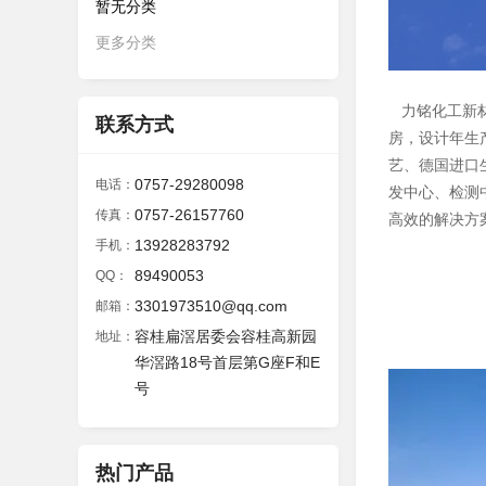
暂无分类
更多分类
力铭化工新材
联系方式
房，设计年生
艺、德国进口
0757-29280098
电话：
发中心、检测
0757-26157760
传真：
高效的解决方案
13928283792
手机：
89490053
QQ：
3301973510@qq.com
邮箱：
容桂扁滘居委会容桂高新园
地址：
华滘路18号首层第G座F和E
号
热门产品