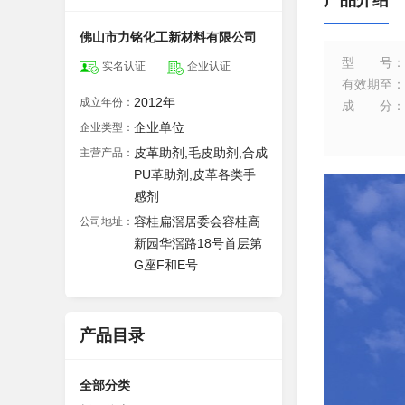
产品介绍
佛山市力铭化工新材料有限公司
型号
：
实名认证
企业认证
有效期至
：
2012年
成立年份：
成分
：
企业单位
企业类型：
皮革助剂,毛皮助剂,合成
主营产品：
PU革助剂,皮革各类手
感剂
容桂扁滘居委会容桂高
公司地址：
新园华滘路18号首层第
G座F和E号
产品目录
全部分类