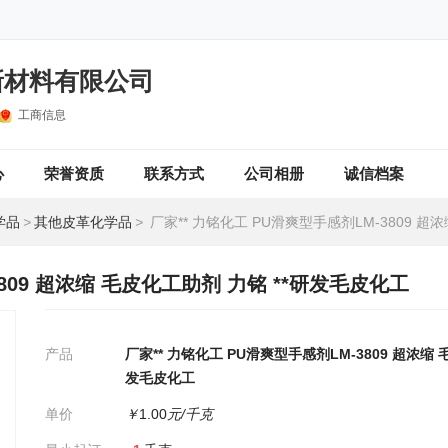
新材料有限公司
工商信息
心
荣誉资质
联系方式
公司相册
诚信档案
学品
>
其他皮革化学品
>
厂家** 力铭化工 ​PU滑爽型手感剂LM-3809 超浓缩 毛皮化工助剂 力铭 
3809 超浓缩 毛皮化工助剂 力铭 **研发毛皮化工
产品
厂家** 力铭化工 ​PU滑爽型手感剂LM-3809 超浓缩 
发毛皮化工
单价
￥
1.00
元/千克