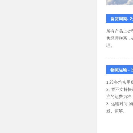
备货周期- 
所有产品上架
售经理联系，
理。
物流运输 -
1.设备均实
2. 暂不支
注的运费为准
3. 运输时
涵、谅解。