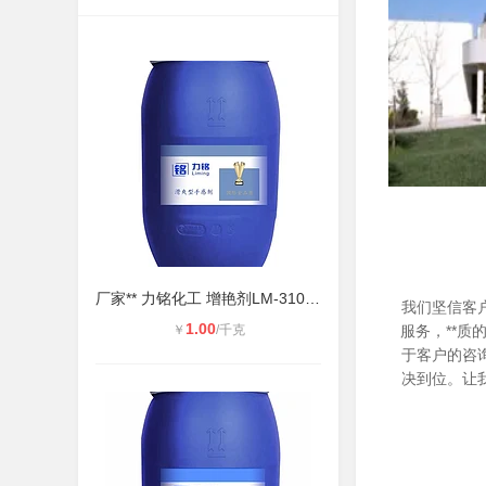
厂家** 力铭化工 ​增艳剂LM-3101 皮
我们坚信客
1.00
￥
/千克
服务，**质
于客户的咨
决到位。让