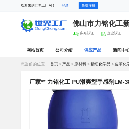
欢迎来到世界工厂网！
登录
免费注册
佛山市力铭化工
实名认证
企业认证
网站首页
公司介绍
供应产品
新闻中
您当前的位置：
首页
>
产品
>
原材料
>
精细化学品
>
皮革化
厂家** 力铭化工 ​PU滑爽型手感剂LM-