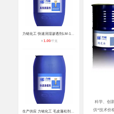
力铭化工 快速润湿渗透剂LM-1101 毛
1.00
￥
/千克
科学、创
供*技术价
生产供应 力铭化工 毛皮蓬松剂LM-362