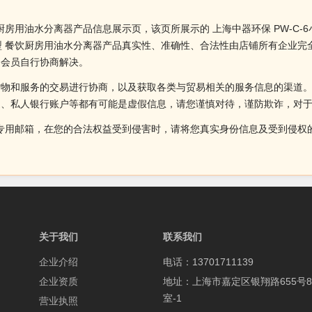
餐饮厨房用油水分离器产品信息展示页，该页所展示的 上海中器环保 PW-C
6小型 餐饮厨房用油水分离器产品真实性、准确性、合法性由店铺所有企业
由会员自行协商解决。
货物和服务的交易进行协商，以及获取各类与贸易相关的服务信息的渠道
述、私人银行账户等都有可能是虚假信息，请您谨慎对待，谨防欺诈，对
侵权投诉的专用邮箱，在您的合法权益受到侵害时，请将您真实身份信息及受到
关于我们
联系我们
企业介绍
电话：13701711139
企业资质
地址：上海市嘉定区银翔路655号8
室-1
营业执照