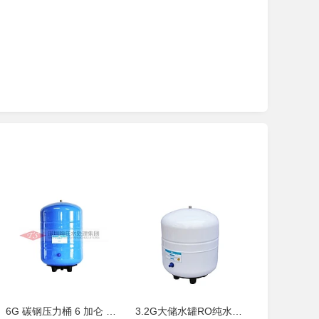
6G 碳钢压力桶 6 加仑 RO 纯水机储水
3.2G大储水罐RO纯水机 家用五级过滤