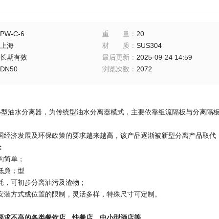
PW-C-6
重量
：
20
上海
材质
：
SUS304
长期有效
最后更新
：
2025-09-24 14:59
DN50
浏览次数
：
2072
系列小型油水分离器，为传统型油水分离器模式，主要依靠组流隔板与分离
国经济发展及环保政策的要求越来越高，该产品逐渐被新型分离产品取代
：
构简单；
低廉；型
耗，可初步分离油污及渣物；
安装方式或位置的限制，灵活多样，特殊尺寸可定制。
要求不高的各类餐饮店、快餐店、中小型酒店等。