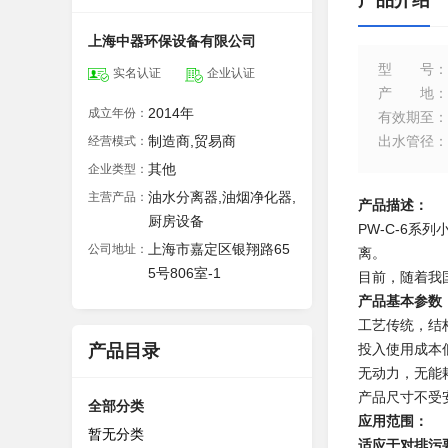
产品介绍
上海中器环保设备有限公司
型号
：
实名认证
企业认证
产地
：
2014年
成立年份：
有效期至
：
制造商,贸易商
出水管径
：
经营模式：
其他
企业类型：
油水分离器,油烟净化器,
主营产品：
产品描述：
厨房设备
PW-C-6
上海市嘉定区银翔路65
公司地址：
离。
5号806室-1
目前，随着我
产品基本参数
工艺传统，结
产品目录
投入使用成本
无动力，无能
产品尺寸不受
全部分类
应用范围：
暂无分类
适应于对排污