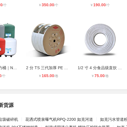
00
350.00
190.00
/个
￥
/个
￥
/个
纯水机碳钢压力桶｜NSF&CE双认证 合
2 分 TS 三代加厚 PE 管 300 米 / 卷
1/2 寸 4 分食品级直饮 PE 水管 50
0
165.00
75.00
/个
￥
/卷
￥
/卷
新货源
垃圾破碎机
花洒式喷泉曝气机RPQ-2200 如克河道
如克污水管道粉