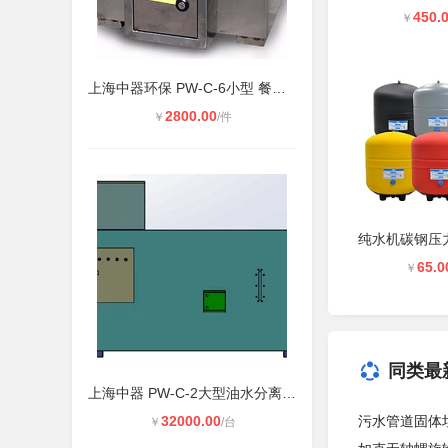
450.
￥
上海中器环保 PW-C-6小型 餐饮厨房用
2800.00
￥
/件
65.0
￥
同类最
上海中器 PW-C-2大型油水分离器 全自
32000.00
污水管道固体
￥
/台