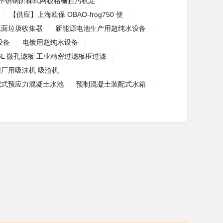
 不锈钢阶梯式网板格栅拦污机定
【供应】上海欧保 OBAO-frog750 便
水面垃圾收集器
新能源电池生产用超纯水设备
设备
电镀用超纯水设备
16L 微孔滤板 工业精密过滤板框过滤
厂用吸沫机 吸渣机
配式预应力混凝土水池
预制混凝土装配式水箱