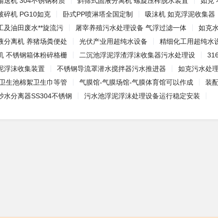
送机 304不锈钢材质
斜筛式固液分离机 螺旋压榨脱水装置
如克
碎机 PG10如克
卧式PP喷淋塔全国定制
吸沫机 如克浮泥收集器
工及油田废水**旋流污
屠宰养殖污水处理设备 气浮过滤一体
如克
液分离机 养猪场粪便处
光伏产业用超纯水设备
精细化工用超纯水
机 不锈钢箱体粉碎格栅
二沉池浮泥浮渣浮沫收集器污水处理设
3
泥浮沫收集装置
不锈钢导流罩潜水搅拌器污水推进器
如克污水处理
 卫生池棉絮卫生巾等管
气膜馆-气膜场馆-气膜体育馆可以作成
装
水分离器SS304不锈钢
污水池浮泥浮沫处理设备运行稳定安装