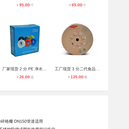
95.00
65.00
￥
/个
￥
/个
厂家现货 2 分 PE 净水管 100 米整盒
工厂现货 3 分二代食品级 PE 净水管
26.00
135.00
￥
/盒
￥
/卷
碎格栅 DN150管道适用