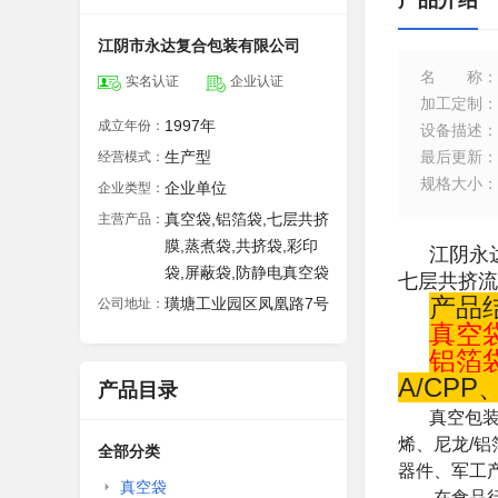
产品介绍
江阴市永达复合包装有限公司
名称
：
实名认证
企业认证
加工定制
：
1997年
成立年份：
设备描述
：
生产型
最后更新
：
经营模式：
规格大小
：
企业单位
企业类型：
真空袋,铝箔袋,七层共挤
主营产品：
膜,蒸煮袋,共挤袋,彩印
江阴永
袋,屏蔽袋,防静电真空袋
七层共挤流
产品
璜塘工业园区凤凰路7号
公司地址：
真空
铝箔
A/CPP
产品目录
真空包装
烯、尼龙/
全部分类
器件、军工
真空袋
在食品