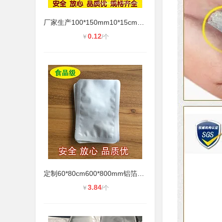
厂家生产100*150mm10*15cm单面12丝真
0.12
￥
/个
定制60*80cm600*800mm铝箔袋 食品包
3.84
￥
/个