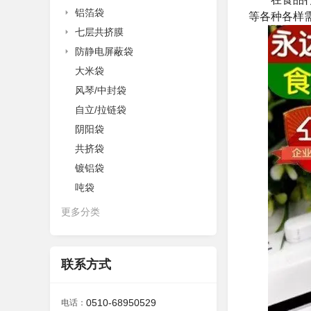
铝箔袋
等各种各样
七层共挤膜
防静电屏蔽袋
大米袋
风琴/中封袋
自立/拉链袋
阴阳袋
共挤袋
镀铝袋
吨袋
更多分类
联系方式
0510-68950529
电话：