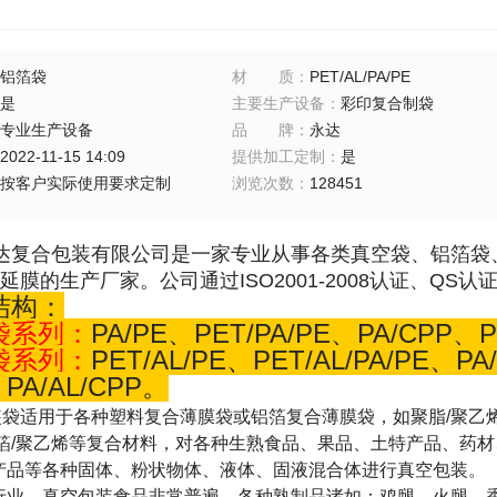
铝箔袋
材质
：
PET/AL/PA/PE
是
主要生产设备
：
彩印复合制袋
专业生产设备
品牌
：
永达
2022-11-15 14:09
提供加工定制
：
是
按客户实际使用要求定制
浏览次数
：
128451
达复合包装有限公司是一家专业从事各类真空袋、铝箔袋
延膜的生产厂家。公司通过
ISO2001-2008
认证、
QS
认
结构：
袋系列：
PA/PE、PET/PA/PE、PA/CPP、P
袋系列：
PET/AL/PE、PET/AL/PA/PE、PA/
、PA/AL/CPP。
袋适用于各种塑料复合薄膜袋或铝箔复合薄膜袋，如聚脂/聚乙烯、
铝箔/聚乙烯等复合材料，对各种生熟食品、果品、土特产品、药
产品等各种固体、粉状物体、液体、固液混合体进行真空包装。
行业，真空包装食品非常普遍，各种熟制品诸如：鸡腿、火腿、