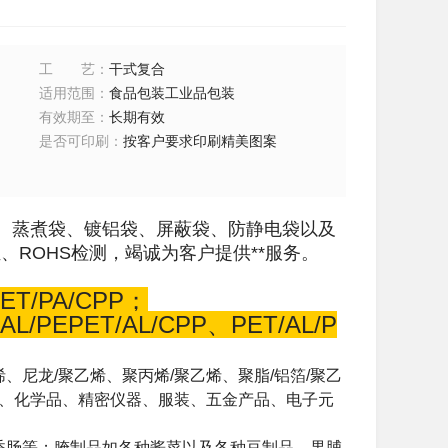
工艺
：
干式复合
适用范围
：
食品包装工业品包装
有效期至
：
长期有效
是否可印刷
：
按客户要求印刷精美图案
、蒸煮袋、镀铝袋、屏蔽袋、防静电袋以及
证、
ROHS
检测，竭诚为客户提供**服务。
ET/PA/CPP；
AL/PEPET/AL/CPP、PET/AL/P
尼龙/聚乙烯、聚丙烯/聚乙烯、聚脂/铝箔/聚乙
材、化学品、精密仪器、服装、五金产品、电子元
香肠等；腌制品如各种酱菜以及各种豆制品、果脯