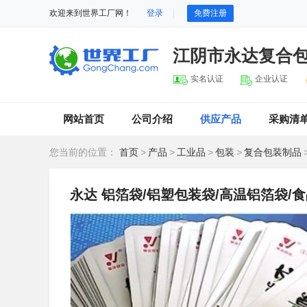
欢迎来到世界工厂网！
登录
免费注册
江阴市永达复合
实名认证
企业认证
网站首页
公司介绍
供应产品
采购清
您当前的位置：
首页
>
产品
>
工业品
>
包装
>
复合包装制品
永达 铝箔袋/铝塑包装袋/高温铝箔袋/