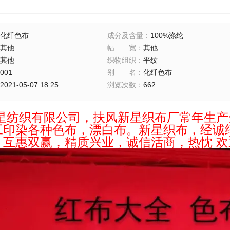
化纤色布
成分及含量
：
100%涤纶
其他
幅宽
：
其他
其他
织物组织
：
平纹
001
别名
：
化纤色布
2021-05-07 18:25
浏览次数
：
662
星纺织有限公司，扶风新星织布厂常年生产
工印染各种色布，漂白布。新星织布，经诚
，互惠双赢，精质兴业，诚信活商，热忱 欢