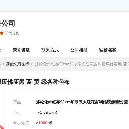
限公司
工商信息
心
荣誉资质
联系方式
公司相册
诚信档案
料
>
其他化纤面料
>
涤纶化纤红布90cm加厚做大红花吉利婚庆佛庙黑 蓝 黄 
庆佛庙黑 蓝 黄 绿各种色布
产品
涤纶化纤红布90cm加厚做大红花吉利婚庆佛庙黑 蓝
单价
￥
1.89
元/米
最小起订
≥
1000
米