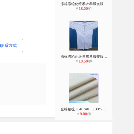
涤棉涤纶化纤孝衣孝服丧服白大褂护士
￥
18.00
/件
联系方式
涤棉涤纶化纤孝衣孝服丧服白大褂护士
￥
10.50
/件
全棉精梳JC40*40，133*90*63”鱼骨纹
￥
9.80
/米