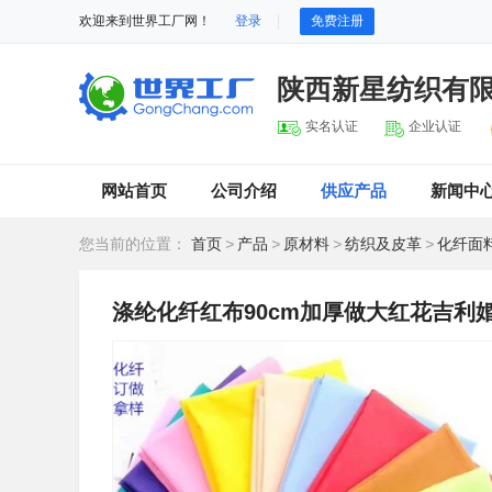
欢迎来到世界工厂网！
登录
免费注册
陕西新星纺织有
实名认证
企业认证
网站首页
公司介绍
供应产品
新闻中
您当前的位置：
首页
>
产品
>
原材料
>
纺织及皮革
>
化纤面
涤纶化纤红布90cm加厚做大红花吉利婚