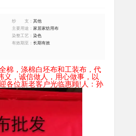
纱支
：
其他
主要用途
：
家居家纺用布
染整工艺
：
染色
有效期至
：
长期有效
全棉，涤棉白坯布和工装布，代
纬义，诚信做人，用心做事，以
迎各位新老客户光临惠顾!人：孙