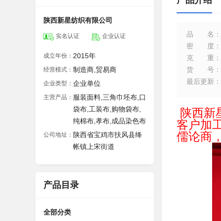
产品介绍
陕西新星纺织有限公司
品名
：
实名认证
企业认证
密度
：
2015年
成立年份：
克重
：
制造商,贸易商
货号
：
经营模式：
最后更新
：
企业单位
企业类型：
服装面料,三角巾坯布,口
主营产品：
袋布,工装布,购物袋布,
陕西新
纯棉布,孝布,成品染色布
客户加
儒论商
陕西省宝鸡市扶风县绛
公司地址：
帐镇上宋街道
产品目录
全部分类