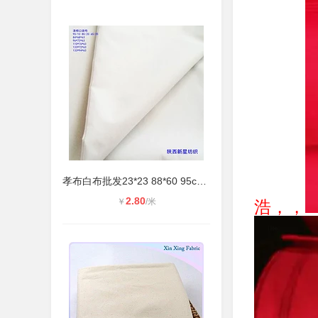
孝布白布批发23*23 88*60 95cm殡葬寿
2.80
￥
/米
浩，，