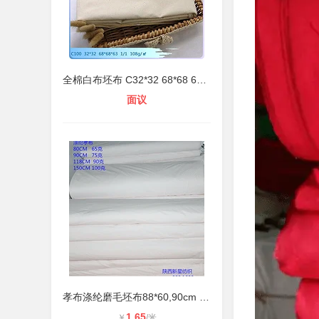
全棉白布坯布 C32*32 68*68 67寸170c
面议
孝布涤纶磨毛坯布88*60,90cm 寿衣 殡
1.65
￥
/米