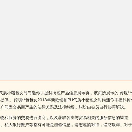
PU气质小猪包女时尚迷你手提斜挎包产品信息展示页，该页所展示的 跨境**
供， 跨境**包包女2018年新款锁扣PU气质小猪包女时尚迷你手提
用户间因交易而产生的法律关系及法律纠纷，纠纷由会员自行协商解决。
货物和服务的交易进行协商，以及获取各类与贸易相关的服务信息的渠道
述、私人银行账户等都有可能是虚假信息，请您谨慎对待，谨防欺诈，对