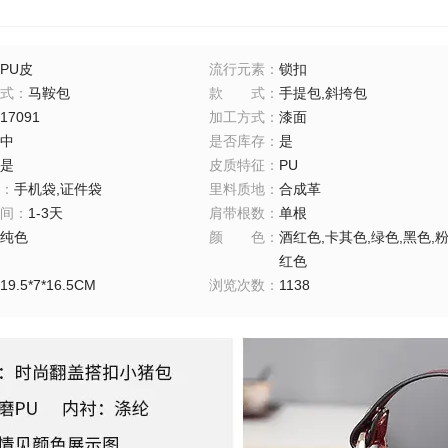
PU皮
流行元素
：
锁扣
式
：
马鞍包
款式
：
手提包,斜挎包
17091
加工方式
：
漆面
中
是否库存
：
是
是
皮质特征
：
PU
：
手机袋,证件袋
里料质地
：
合成革
间
：
1-3天
肩带根数
：
单根
纯色
颜色
：
酒红色,卡其色,绿色,黑色,
红色
19.5*7*16.5CM
浏览次数
：
1138