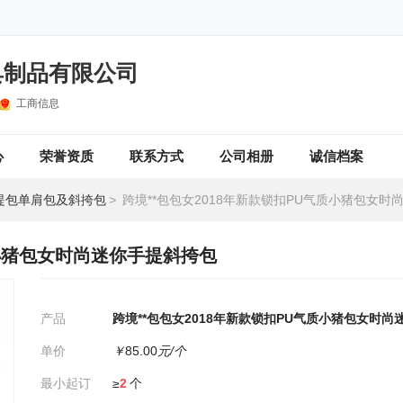
具制品有限公司
工商信息
心
荣誉资质
联系方式
公司相册
诚信档案
提包单肩包及斜挎包
>
跨境**包包女2018年新款锁扣PU气质小猪包女时尚迷
质小猪包女时尚迷你手提斜挎包
产品
跨境**包包女2018年新款锁扣PU气质小猪包女时
单价
￥
85.00
元/个
最小起订
≥
2
个