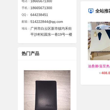
18665671300
电话：
18665671300
手机：
全站推
644238451
QQ：
514222844@qq.com
邮箱：
广州市白云区新市镇均禾街
地址：
平沙村松园东一巷19号一楼
热门产品
408.
￥