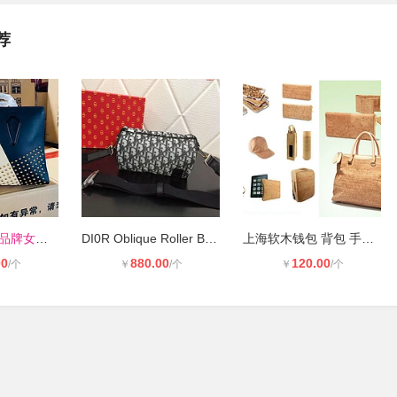
荐
迪桑娜/嘉里奥品牌女包库存批发，TB
DI0R Oblique Roller Bag斜挎桶包 胸
上海软木钱包 背包 手提包 厂家订做
00
880.00
120.00
/个
￥
/个
￥
/个