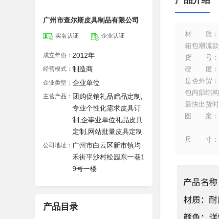
产品介绍
广州市查尔斯皮具制品有限公司
材质
：
实名认证
企业认证
箱包潮流款
2012年
成立年份：
货号
：
制造商
硬度
：
经营模式：
是否外贸
：
企业单位
企业类型：
包内部结构
团购促销礼品赠品定制,
主营产品：
最快出货时
专业个性化需求皮具订
图案
：
制,企事业单位礼品皮具
定制,网站批量皮具定制
尺寸
：
广州市白云区新市镇均
公司地址：
禾街平沙村松园东一巷1
9号一楼
产品目录