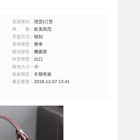
货源类别
：
现货|订货
风格
：
欧美风范
开盖方式
：
锁扣
库存类型
：
整单
箱包形状
：
椭圆形
外贸类型
：
出口
箱包大小
：
小
粉
有效期至
：
长期有效
最后更新
：
2018-12-07 13:41