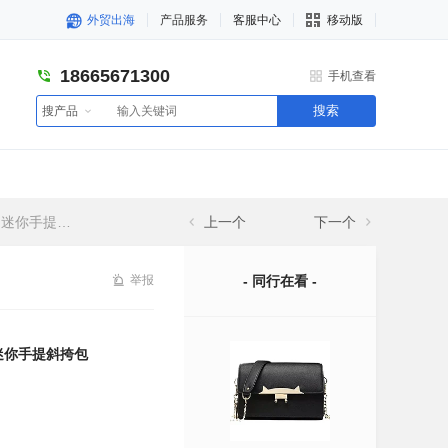
外贸出海
产品服务
客服中心
移动版
18665671300
手机查看
搜索
搜产品
你手提斜挎包
上一个
下一个
举报
- 同行在看 -
尚迷你手提斜挎包