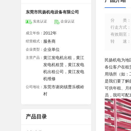
产品介绍
东莞市民扬机电设备有限公司
分类
：
实名认证
企业认证
行走方式
：
2012年
成立年份：
有效期至
：
服务商
转速
：
经营模式：
企业单位
企业类型：
黄江发电机出租，黄江
主营产品：
民扬机电为地
发电机租赁，黄江发电
各位客户在租
机出租公司，黄江发电
用场所（如：
机维修
是我们要了解
东莞市谢岗镇曹乐横岭
公司地址：
可供年租、月
村
员，我司可配
产品目录