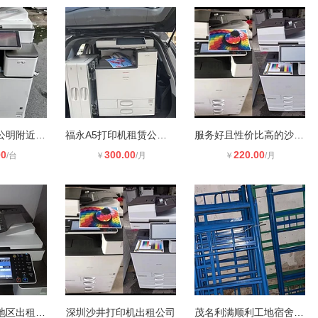
深圳沙井松岗公明附近哪家黑白打印机
福永A5打印机租赁公司怎么选？哪家**
服务好且性价比高的沙井理光打印机租
00
300.00
220.00
/台
￥
/月
￥
/月
沙井松岗福永地区出租打印机公司
深圳沙井打印机出租公司
茂名利满顺利工地宿舍铁架租赁高低床