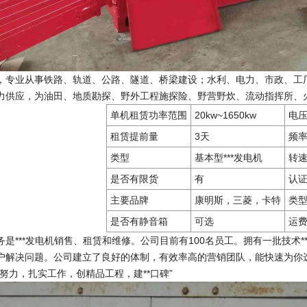
，专业从事铁路、轨道、公路、隧道、桥梁建设；水利、电力、市政、工
力供应，为油田、地质勘探、野外工程施探险、野营野炊、流动指挥所、火
单机租赁功率范围
20kw~1650kw
电
租赁提前量
3天
频
类型
基本型***发电机
转
是否有限货
有
认
主要品牌
康明斯，三菱，卡特
类
是否有静音箱
可选
运
务是***发电机销售、租赁和维修。公司目前有100名员工。拥有一批技术
户解决问题。公司建立了良好的体制，有效率高的营销团队，能快速为你
努力，扎实工作，创精品工程，建**口碑”