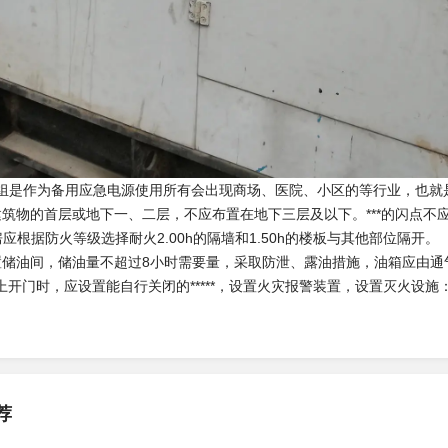
电机组是作为备用应急电源使用所有会出现商场、医院、小区的等行业，也
建筑物的首层或地下一、二层，不应布置在地下三层及以下。***的闪点不应
机房应根据防火等级选择耐火2.00h的隔墙和1.50h的楼板与其他部位隔开。
置储油间，储油量不超过8小时需要量，采取防泄、露油措施，油箱应由
上开门时，应设置能自行关闭的*****，设置火灾报警装置，设置灭火设
荐