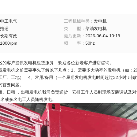
电工电气
工程机械种类
：
发电机
拖运
类型
：
柴油发电机
长期有效
最后更新
：
2026-06-04 10:19
1800rpm
频率
：
50hz
区的客户提供发电机租赁服务，欢迎各位新老客户进店咨询。
赁发电机之前需要事先了解以下几点：1、需要多大功率的发电机（如：200
工厂、工地）；4、常用/备用（一个星期发电机发电时间超过32小时 叫
的首要问题。
租、日租 ，出租发电机我司负责送货，安排工作人员到现场安装调试及对
1名或多名电工人员随机发电。