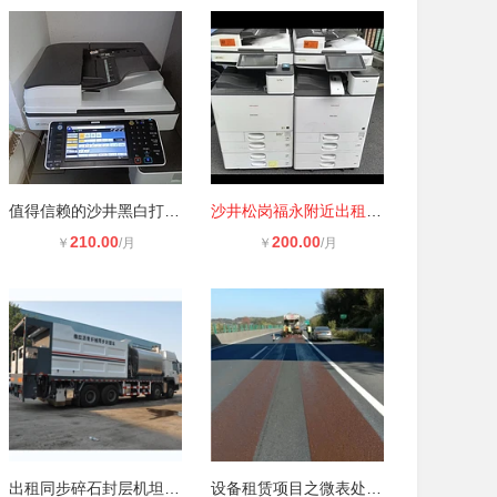
值得信赖的沙井黑白打印机租赁公司推
沙井松岗福永附近出租打印机公司打印
210.00
200.00
￥
/月
￥
/月
出租同步碎石封层机坦途路桥设备租赁
设备租赁项目之微表处摊铺机出租