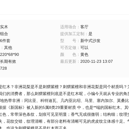
实木
适用场合
：
客厅
组合
提供加工定制
：
是
6件套
型号
：
新中式沙发
：
其他
可否定做
：
可以
220*68*90
颜色
：
黄色
长期有效
最后更新
：
2020-11-23 13:07
728
是红木？非洲花梨是不是刺猬紫檀？刺猬紫檀和非洲花梨是同个材质吗？
我们的消费者，那么刺猬紫檀到底是不是红木呢，小编今天就从专业的角
热带非洲：冈比亚、科特迪瓦、几内亚比绍、马里、塞内加尔、莫桑比
根据《新国标》被入新的5属8类29重要材质 中，也是**端的国标红木。
红色，常带深色条纹，划痕可见至明显；香气无或很微弱；结构细；纹理交错
失，花纹交错，纹理清晰，有部分老料有清晰可见的虎皮纹立体感十足。气干密
木，也说为刺猬紫檀是不是红木而正名。