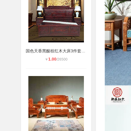
国色天香黑酸枝红木大床3件套-红木床
1.00
￥
/26500