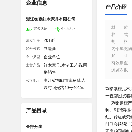
企业信息
产品介绍
浙江御森红木家具有限公司
材质
：
实名认证
企业认证
样式
：
2018年
成立年份：
规格
：
制造商
内部填充物
经营模式：
尺寸
：
企业单位
企业类型：
有效期至
：
红木家具,木制工艺品,网
主营产品：
浏览次数
：
络销售
浙江省东阳市南马镇花
公司地址：
园村阳光路40号401室
刺猬紫檀是不
一直都困扰着
刺猬紫檀产地
产品目录
称。刺猬紫檀
红、砖红或紫
时间会谈谈消
全部分类
正宗的国标红