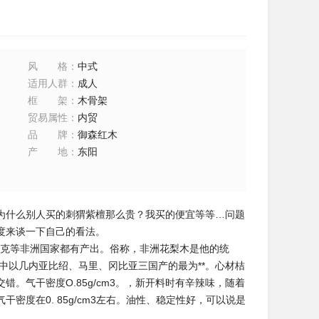
风格
：
中式
适用人群
：
成人
框架
：
木骨架
贸易属性
：
内贸
品牌
：
御森红木
产地
：
东阳
为什么别人买的刺猬紫檀那么贵？我买的便宜等等…问题
度来谈一下自己的看法。
克等非洲国家都有产出。俗称，非洲花梨木是他的统
其中以几内亚比绍、马里、冈比亚三国产的最为**。心材桔
。气干密度O.85g/cm3。，新开料时有辛辣味，随着
度在0. 85g/cm3左右。油性、稳定性好，可以说是