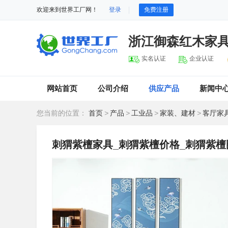
欢迎来到世界工厂网！
登录
免费注册
浙江御森红木家
实名认证
企业认证
网站首页
公司介绍
供应产品
新闻中
您当前的位置：
首页
>
产品
>
工业品
>
家装、建材
>
客厅家
刺猬紫檀家具_刺猬紫檀价格_刺猬紫檀