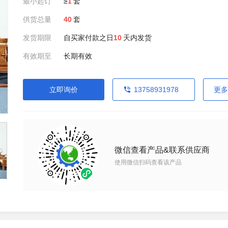
最小起订
≥
1
套
供货总量
40
套
发货期限
自买家付款之日
10
天内发货
有效期至
长期有效
立即询价
13758931978
更多
微信查看产品&联系供应商
使用微信扫码查看该产品