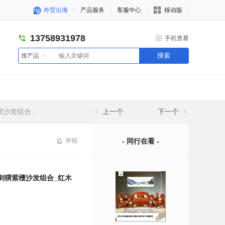
外贸出海
产品服务
客服中心
移动版
13758931978
手机查看
搜索
搜产品
木家具厂供应
上一个
下一个
举报
- 同行在看 -
刺猬紫檀沙发组合_红木