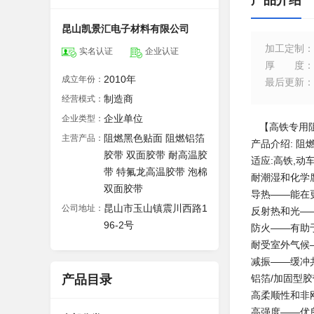
产品介绍
昆山凯景汇电子材料有限公司
加工定制
：
实名认证
企业认证
厚度
：
2010年
成立年份：
最后更新
：
制造商
经营模式：
企业单位
企业类型：
【高铁专用
阻燃黑色贴面 阻燃铝箔
主营产品：
产品介绍: 阻燃
胶带 双面胶带 耐高温胶
适应:高铁,动
带 特氟龙高温胶带 泡棉
耐潮湿和化学
双面胶带
导热——能在
昆山市玉山镇震川西路1
公司地址：
反射热和光—
96-2号
防火——有助
耐受室外气候
减振——缓冲
产品目录
铝箔/加固型胶
高柔顺性和非
高强度——优