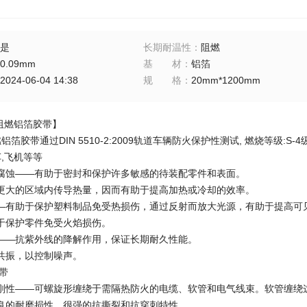
是
长期耐温性
：
阻燃
0.09mm
基材
：
铝箔
2024-06-04 14:38
规格
：
20mm*1200mm
阻燃铝箔胶带】
铝箔胶带通过DIN 5510-2:2009轨道车辆防火保护性测试, 燃烧等级:S-
车,飞机等等
腐蚀——有助于密封和保护许多敏感的待装配零件和表面。
更大的区域内传导热量，因而有助于提高加热或冷却的效率。
—有助于保护塑料制品免受热损伤，通过反射而放大光源，有助于提高可
于保护零件免受火焰损伤。
——抗紫外线的降解作用，保证长期耐久性能。
共振，以控制噪声。
带
刚性——可螺旋形缠绕于需隔热防火的电缆、软管和电气线束。软管缠绕
良的耐磨损性，很强的抗撕裂和抗穿刺特性。