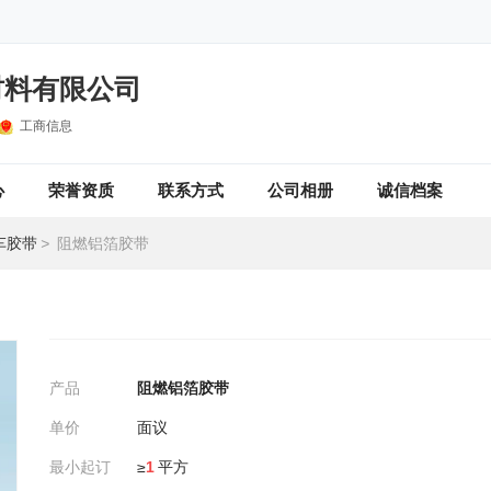
材料有限公司
工商信息
心
荣誉资质
联系方式
公司相册
诚信档案
车胶带
>
阻燃铝箔胶带
产品
阻燃铝箔胶带
单价
面议
最小起订
≥
1
平方