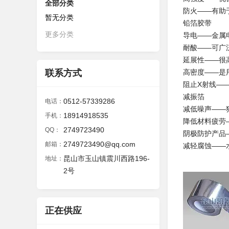
全部分类
防火——有助
暂无分类
铅箔胶带
更多分类
导电——金属
耐酸——可广
延展性——很
联系方式
高密度——是
阻止X射线—
减振箔
0512-57339286
电话：
减低噪声——
18914918535
手机：
降低材料疲劳
2749723490
QQ：
阴极防护产品
2749723490@qq.com
邮箱：
减轻腐蚀——
昆山市玉山镇震川西路196-
地址：
2号
正在供应