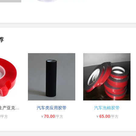
荐
东莞昊晟胶粘生产亚克力胶带 纳米胶
汽车类应用胶带
汽车泡棉胶带
70.00
65.00
/平方
￥
/平方
￥
/平方