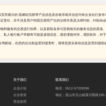
该页所展示的 阻燃铝箔胶带产品信息及价格等相关信息均有企业自行发布
保证责任，亦不涉及用户间因交易而产生的法律关系及法律纠纷，纠纷由
货物和服务的交易进行协商，以及获取各类与贸易相关的服务信息的渠道
述、私人银行账户等都有可能是虚假信息，请您谨慎对待，谨防欺诈，对
侵权投诉的专用邮箱，在您的合法权益受到侵害时，请将您真实身份信息及受到
关于我们
联系我们
企业介绍
电话：0512-57339286
企业资质
地址：昆山市玉山镇震川西路196-
营业执照