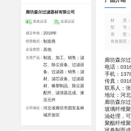
产品介绍
廊坊森尔过滤器材有限公司
材质
：
实名认证
企业认证
型号
：
2018年
成立年份：
类型
：
制造商
有效期至
：
经营模式：
其他
企业类型：
制造、加工、销售：滤
主营产品：
廊坊森尔过
芯、除尘设备、过滤设
电话：0316
备、过滤器：销售：滤
手机：1378
材、滤芯设备、过滤器
传真：0316
材、橡塑制品、除尘器
联系人：张
配件、滤清器总成、液
地址：河北
压元件
廊坊森尔过
河北省廊坊市固安县林
公司地址：
玻璃纤维聚
城开发区
油处理，可
聚酯纤维聚
状卷制而成