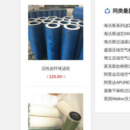
同类最
海沃斯系列滤芯0
海沃斯滤芯060
海沃斯过滤器滤芯
盛源压缩空气精密
博立压缩空气过
派克新款精密过滤
活性炭纤维滤筒
阿普达压缩空气过
120.00
￥
/个
阿普达APURED
嘉隆干燥机过滤器
英国Walker沃