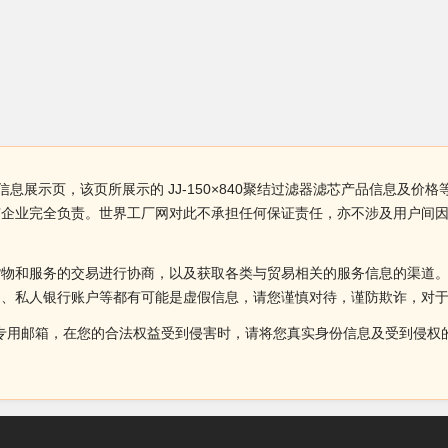
品信息展示页，该页所展示的 JJ-150×840聚结过滤器滤芯产品信息及价格等
有企业完全负责。世界工厂网对此不承担任何保证责任，亦不涉及用户间
货物和服务的交易进行协商，以及获取各类与贸易相关的服务信息的渠道
述、私人银行账户等都有可能是虚假信息，请您谨慎对待，谨防欺诈，对
侵权投诉的专用邮箱，在您的合法权益受到侵害时，请将您真实身份信息及受到