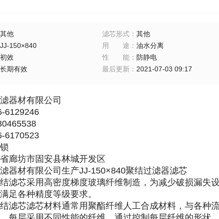
其他
滤芯形式
：
其他
JJ-150×840
用途
：
油水分离
初效
性能
：
防静电
长期有效
最后更新
：
2021-07-03 09:17
滤器材有限公司
-6129246
0465538
-6170523
锁
省廊坊市固安县林城开发区
滤器材有限公司生产
JJ-150×840
聚结过滤器滤芯
结滤芯采用高密度梯度玻璃纤维制造，为减少破损漏失
满足各种精度等级要求。
结滤芯滤芯材料通常用聚酯纤维人工合成材料，与各种
，每层采用不同性能的纤维，通过控制每层纤维的形状