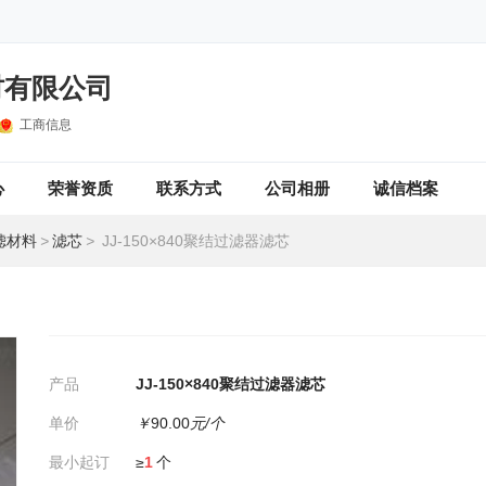
材有限公司
工商信息
心
荣誉资质
联系方式
公司相册
诚信档案
滤材料
>
滤芯
>
JJ-150×840聚结过滤器滤芯
产品
JJ-150×840聚结过滤器滤芯
单价
￥
90.00
元/个
最小起订
≥
1
个