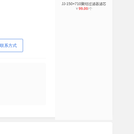
JJ-150×710聚结过滤器滤芯
￥
99.00
/个
联系方式