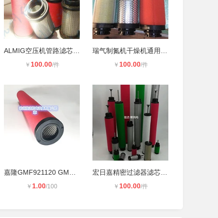
ALMIG空压机管路滤芯AF0180P AF0180M
瑞气制氮机干燥机通用滤芯GX0049-E5
100.00
100.00
￥
/件
￥
/件
嘉隆GMF921120 GMF72N120 压缩空气精
宏日嘉精密过滤器滤芯LFA110AA LFA11
1.00
100.00
￥
/100
￥
/件