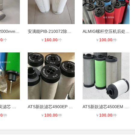
替代布袋133*2000mm上装式除尘滤芯2
安满能PIB-210072除尘滤芯
ALMIG螺杆空压机后处理精密滤芯AF057
00
160.00
100.00
/个
￥
/个
￥
/件
瑞气精密活性炭滤芯 空压机吸干机管
ATS新款滤芯4900EP 4900EM 空压机精
ATS新款滤芯4500EM 4500EH 管道滤芯
00
100.00
100.00
/件
￥
/件
￥
/件