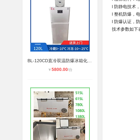
l 防静电技
l 整机防爆
l 防爆认证，防
技术参数如下
BL-120CD直冷双温防爆冰箱化工厂用防
5800.00
￥
/台