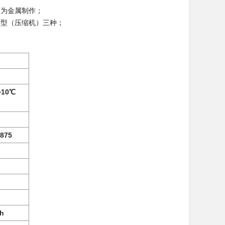
均为金属制作；
封型（压缩机）三种；
10℃
875
4h