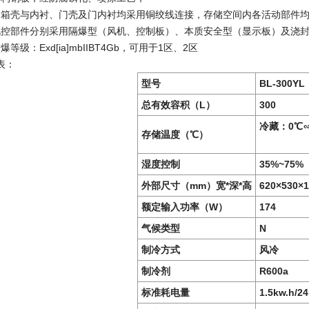
术，箱壳与内衬、门壳及门内衬均采用铜绞线连接，存储空间内各活动部件
，电控部件分别采用隔爆型（风机、控制板）、本质安全型（显示板）及浇
爆等级：Exd[ia]mbIIBT4Gb，可用于1区、2区
表：
型号
BL-300YL
总有效容积（L）
300
冷藏：0℃∽
存储温度（℃）
湿度控制
35%~75%
外部尺寸（mm）宽*深*高
620×530×1
额定输入功率（W）
174
气候类型
N
制冷方式
风冷
制冷剂
R600a
标准耗电量
1.5kw.h/2