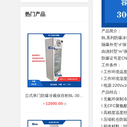
热门产品
产品简介：
BL系列防爆冰箱
隔爆外壳“d”保
由浇封型“m”
防爆证号是CNE
工作条件：
l 工作环境温度
l 工作环境湿度
l 电源:220V±
产品特点：
立式单门防爆冷藏保存柜BL-300YL冷藏
l 无氟环保
12000.00
￥
/台
l 无CFC聚
l 高精度温
l 压缩机仓
l 箱体材料