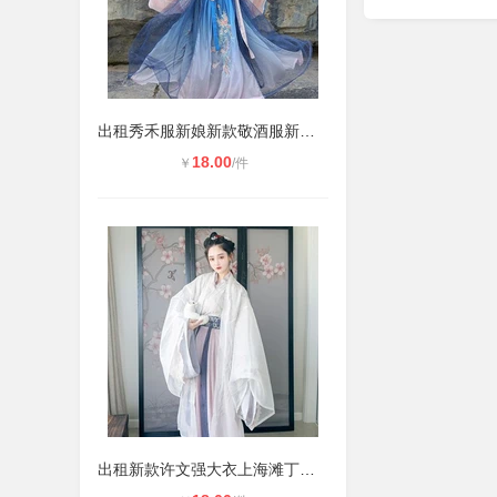
出租秀禾服新娘新款敬酒服新娘龙凤褂
18.00
￥
/件
出租新款许文强大衣上海滩丁力杜月笙