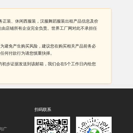
商务正装、休闲西服装，汉服舞蹈服装出租产品信息及价
性由店铺所有企业完全负责。世界工厂网对此不承担任
。为避免产生购买风险，建议您在购买相关产品前务必
于任何付款行为请您慎重抉择。
侵权的初步证据发送到该邮箱，我们会在5个工作日内给您
扫码联系
与广