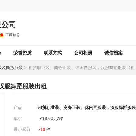
限公司
工商信息
心
荣誉资质
联系方式
公司相册
诚信档案
装及民族服装
>
租赁职业装、商务正装、休闲西服装，汉服舞蹈服装出租
汉服舞蹈服装出租
产品
租赁职业装、商务正装、休闲西服装，汉服舞蹈服装
单价
￥
18.00
元/件
最小起订
≥
10
件