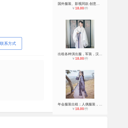
国外服装、影视同款.创意服装、职业
￥
18.00
/件
联系方式
出租各种演出服，军装，汉服舞蹈服装
￥
18.00
/件
年会服装出租；人偶服装，表演服装
￥
18.00
/件