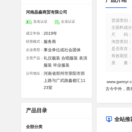
产品介绍
河南晶淼商贸有限公司
货源类别
：
实名认证
企业认证
主面料成分
2019年
成立年份：
尺码
：
服务商
淘货类别
：
经营模式：
是否库存
：
事业单位或社会团体
企业类型：
有效期至
：
礼仪服装 合唱服装 表演
主营产品：
质量
：
服装 毕业服装
河南省郑州市荥阳市郑
公司地址：
上路与广武路鑫都汇11
www.gwm
23室
古今中外，类
产品目录
全站推
全部分类