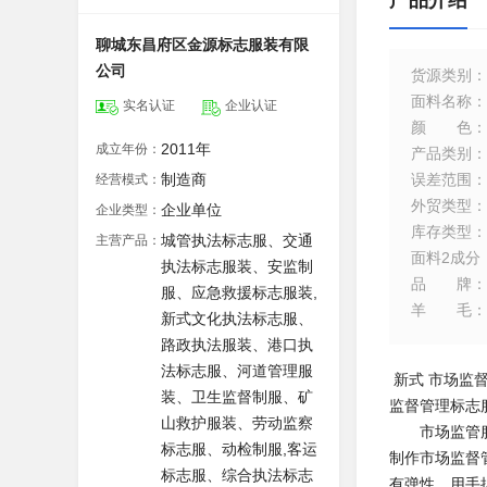
产品介绍
聊城东昌府区金源标志服装有限
公司
货源类别
：
面料名称
：
实名认证
企业认证
颜色
：
2011年
成立年份：
产品类别
：
制造商
误差范围
：
经营模式：
外贸类型
：
企业单位
企业类型：
库存类型
：
城管执法标志服、交通
主营产品：
面料2成分
执法标志服装、安监制
品牌
：
服、应急救援标志服装,
羊毛
：
新式文化执法标志服、
路政执法服装、港口执
法标志服、河道管理服
新式 市场监
装、卫生监督制服、矿
监督管理标志
山救护服装、劳动监察
市场监管服装
标志服、动检制服,客运
制作市场监督
标志服、综合执法标志
有弹性。用手