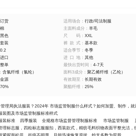
订货
适用场合
：
行政/司法制服
棉
主面料成分
：
羊毛
黑色
尺码
：
XXL
套装
裤款式
：
基本款
0.2
适合季节
：
冬季
进口
进口地
：
其他
整单
最快出货时间
：
4-7天
：
含氯纤维（氯纶）
面料3成分
：
聚乙烯纤维（乙纶）
金源
有效期至
：
长期有效
70%
聚酯纤维
：
25%
督管理局执法服装？2024年 市场监管制服什么样式？如何加盟、制作，
服装图及市场监管制服标准样式
标准 四季服装 全规格市场监督管理制服标准 市场监管制服 夏
管理标志服，四粒标志服服扣，西装款式，精纺毛料织物表面平整光洁，
捏紧呢面松开，折痕不明显，且能迅速恢复原状。纱支多数为双股。