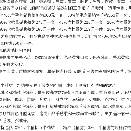
监督管理标志服，标志徽，肩章，臂章，胸牌，胸号，帽徽，臂章，
管理制服标志服的详细说明 筛选制服工作服 产品类别： 适用性别：男
0%羊毛的销售价格为568元一套，50%羊毛含量销售价格368元一套，
%含棉量销售价为278元一套，45%含棉量为226元一套，20%含棉量为
%含棉量销售价为168元一件，45%含棉量为119元一件，20%含棉量为
多功能大衣，和冬执勤两种款式>价位相同，定价为含70%羊绒内胆销售价
量的为350元一件。
精纺毛料的区别：
表面平整光洁，织纹细密清晰。光泽柔和自然，色彩纯正。手感柔软，
支多数为双股。
丰满，质地紧密厚实。军信标志服装 专版 定制表面有细密的绒毛，织
精纺、粗纺差别在于纱支的粗细，成分上没有什么特别的规定。
又称精梳毛织品，是用较高支数精梳毛纱织造而成，羊毛质量好，织品
华达呢、哗叽、贡呢、凡立丁、派立丝、马裤呢、女衣呢、驼丝棉、维也
称粗梳呢毛织品，是用粗梳纱或部分精梳毛纱织成的。呢身较厚实，织
纱形成各色各型花纹，这类产品手感柔和松软而富保暖性。主要品种有平
长毛绒、驼绒等。
包括:普棉，半精棉（半精纺），精棉（精纺）3种。半精纺与以往传统