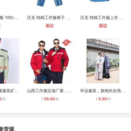
众盾 防寒羽绒服 YRD-301 藏青色 单
沃克 纯棉工作服裤子 春秋款KC-703
沃克 纯棉工作服上衣 夏款CYX-502 湖
议
面议
面议
统一款矿山救援服装矿山救护制服厂
山西工作服定做厂家，工作服定制厂家
毕业服装，旗袍长衫燕尾服，学士服，
0
50.00
5.00
/件
￥
/套
￥
/件
新货源