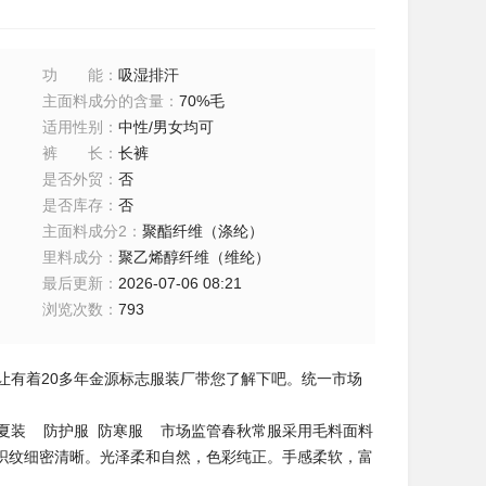
功能
：
吸湿排汗
主面料成分的含量
：
70%毛
适用性别
：
中性/男女均可
裤长
：
长裤
是否外贸
：
否
是否库存
：
否
主面料成分2
：
聚酯纤维（涤纶）
里料成分
：
聚乙烯醇纤维（维纶）
最后更新
：
2026-07-06 08:21
浏览次数
：
793
就让有着20多年金源标志服装厂带您了解下吧。统一市场
装 防护服 防寒服 市场监管春秋常服采用毛料面料
织纹细密清晰。光泽柔和自然，色彩纯正。手感柔软，富