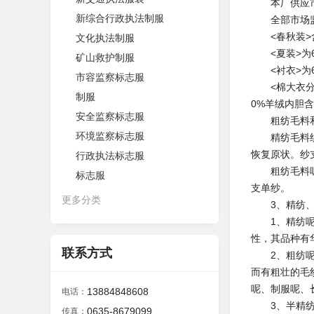
本厂供应市场
新综合行政执法制服
全部市场监督
<春秋装>含7
文化执法制服
<夏装>为60
矿山救护制服
<衬衣>为60
市容监察标志服
<棉大衣分为
制服
0%羊绒内胆含
安全监察标志服
粗纺毛料和
环境监察标志服
精纺毛料织物
恢复原状。纱
行政执法标志服
粗纺毛料呢面
标志服
支单纱。
更多分类
3、精纺、半
1、精纺呢绒
性，其品种有
联系方式
2、粗纺呢双
而有粗壮的毛
呢、制服呢、
13884848608
电话：
3、半精纺棉
0635-8679099
传真：