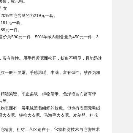
领带，标志帽。
 女
20%羊毛含量的为219元一套。
191元一套。
89元一件。
为590元一件，50%羊绒内胆含量为450元一件，3
富有弹性。用手捏紧呢面松开，折痕不明显，且能迅速
纹一般不显露。手感温暖、丰满，富有弹性。纱多为粗
精洁紧密、平正柔软，织物清晰、色泽艳丽而富有弹
纳等。
物表面有一层毛绒遮着组织的纹数。但也有表面无毛绒
原大衣呢、银枪大衣呢、马海毛大衣呢、麦尔登、粗花
毛精纺、粗纺工艺区别在于，它将棉纺技术与毛纺技术