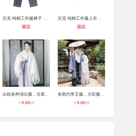
沃克 纯棉工作服裤子 夏款KX-703 藏
沃克 纯棉工作服上衣 春秋款YC-402
面议
面议
出租各种演出服，古装汉服，舞蹈服装
各朝代帝王服，大臣服，相声服，燕尾
5.00
5.00
￥
/件
￥
/件