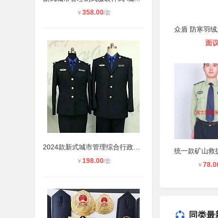
358.00
￥
/套
面
2024款新式城市管理综合行政执法制服
198.00
￥
/套
78.0
￥
同类最