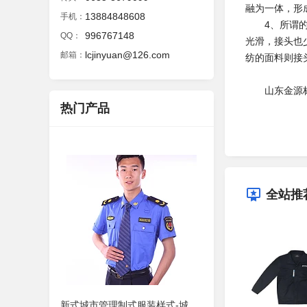
融为一体，形
13884848608
手机：
4、所谓的精
996767148
QQ：
光滑，接头也
lcjinyuan@126.com
邮箱：
纺的面料则接
山东金源标志
热门产品
全站推
新式城市管理制式服装样式-城管制服