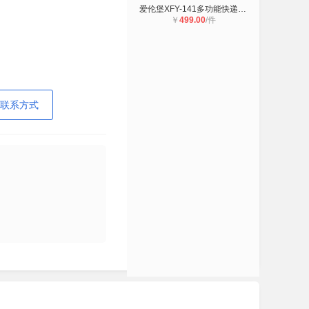
爱伦堡XFY-141多功能快递柜家用防盗
￥
499.00
/件
联系方式