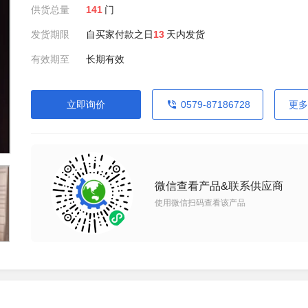
供货总量
141
门
发货期限
自买家付款之日
13
天内发货
有效期至
长期有效
立即询价
0579-87186728
更多
微信查看产品&联系供应商
使用微信扫码查看该产品