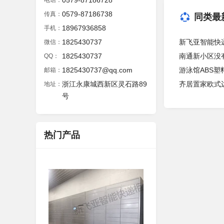
0579-87186728
电话：
0579-87186738
传真：
同类最
18967936858
手机：
1825430737
新飞亚智能快
微信：
1825430737
南通新小区没
QQ：
1825430737@qq.com
游泳馆ABS塑
邮箱：
浙江永康城西新区灵石路89
齐居置家欧式
地址：
号
热门产品