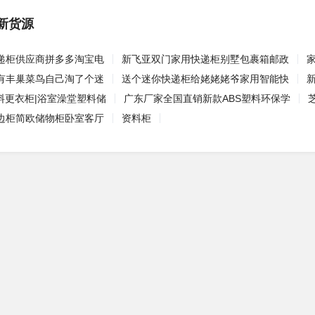
新货源
递柜供应商拼多多淘宝电
新飞亚双门家用快递柜别墅包裹箱邮政
有丰巢菜鸟自己淘了个迷
送个迷你快递柜给姥姥姥爷家用智能快
料更衣柜|浴室澡堂塑料储
广东厂家全国直销新款ABS塑料环保学
边柜简欧储物柜卧室客厅
资料柜