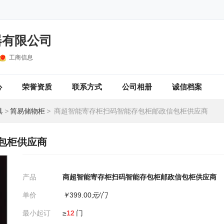
器有限公司
工商信息
心
荣誉资质
联系方式
公司相册
诚信档案
具
>
简易储物柜
>
商超智能寄存柜扫码智能存包柜邮政信包柜供应商
包柜供应商
产品
商超智能寄存柜扫码智能存包柜邮政信包柜供应商
单价
￥
399.00
元/门
最小起订
≥
12
门