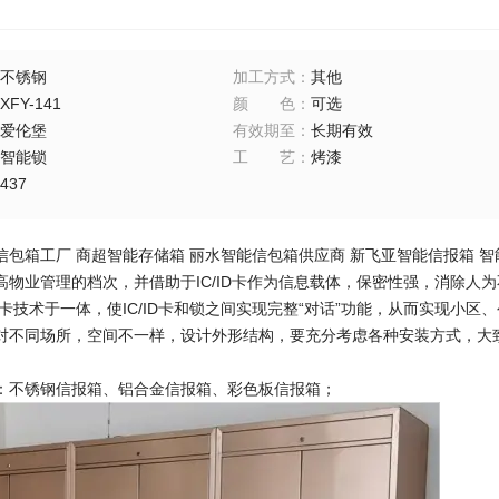
不锈钢
加工方式
：
其他
XFY-141
颜色
：
可选
爱伦堡
有效期至
：
长期有效
智能锁
工艺
：
烤漆
437
信包箱工厂 商超智能存储箱 丽水智能信包箱供应商 新飞亚智能信报箱 
高物业管理的档次，并借助于IC/ID卡作为信息载体，保密性强，消除人
ID卡技术于一体，使IC/ID卡和锁之间实现完整“对话”功能，从而实现小
对不同场所，空间不一样，设计外形结构，要充分考虑各种安装方式，大
：不锈钢信报箱、铝合金信报箱、彩色板信报箱；