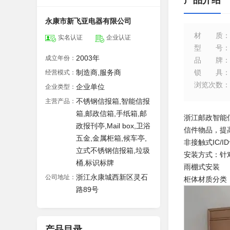
产品介绍
永康市新飞亚电器有限公司
材质
：
实名认证
企业认证
型号
：
2003年
成立年份：
品牌
：
制造商,服务商
锁具
：
经营模式：
浏览次数
：
企业单位
企业类型：
不锈钢信报箱,智能信报
主营产品：
箱,邮政信箱,手纸箱,邮
浙江邮政智能
政报刊亭,Mail box,卫浴
信件物品，提
五金,金属柜箱,候车亭,
非接触式IC/
立式不锈钢信报箱,垃圾
安装方式：针
桶,标识标牌
雨棚式安装
浙江永康城西新区灵石
公司地址：
柜体材质分类
路89号
产品目录