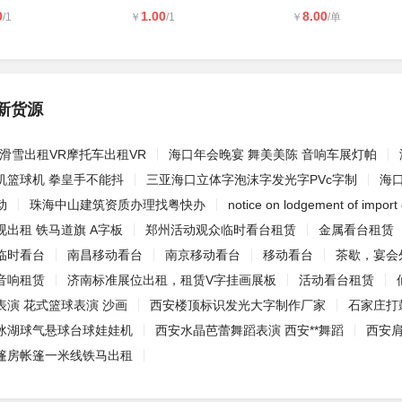
0
1.00
8.00
/1
￥
/1
￥
/单
新货源
滑雪出租VR摩托车出租VR
海口年会晚宴 舞美美陈 音响车展灯帕
机篮球机 拳皇手不能抖
三亚海口立体字泡沫字发光字PVc字制
海
动
珠海中山建筑资质办理找粤快办
notice on lodgement of import
出租 铁马道旗 A字板
郑州活动观众临时看台租赁
金属看台租赁
临时看台
南昌移动看台
南京移动看台
移动看台
茶歇，宴会
音响租赁
济南标准展位出租，租赁V字挂画展板
活动看台租赁
表演 花式篮球表演 沙画
西安楼顶标识发光大字制作厂家
石家庄打
冰湖球气悬球台球娃娃机
西安水晶芭蕾舞蹈表演 西安**舞蹈
西安
篷房帐篷一米线铁马出租