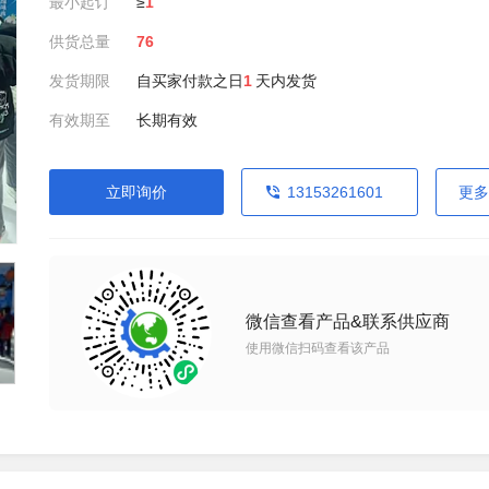
最小起订
≥
1
供货总量
76
发货期限
自买家付款之日
1
天内发货
有效期至
长期有效
立即询价
13153261601
更多
微信查看产品&联系供应商
使用微信扫码查看该产品