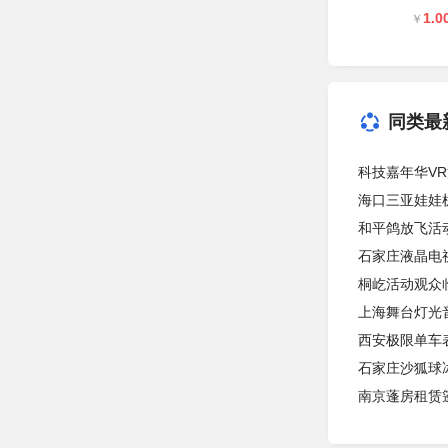
1.0
￥
同类最
科技嘉年华VR
海口三亚娃娃
和平鸽放飞活
石家庄液晶电视
桐屹活动观众
上海舞台灯光
西安极限单车
石家庄沙狐球
南京蓬房租赁