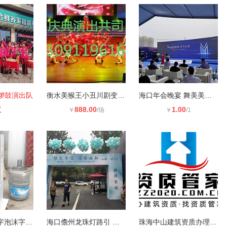
锣鼓演出队
衡水美猴王小丑川剧变脸演出活动公司
海口年会晚宴 舞美美陈 音响车展灯帕
议
888.00
1.00
￥
/场
￥
/1
三亚海口立体字泡沫字发光字PVc字制
海口儋州龙珠灯路引 铁马桌椅礼炮舞
珠海中山建筑资质办理找粤快办