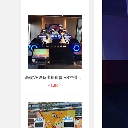
高端VR设备出租租赁 VR神州飞船 VR飞
1.00
￥
/台