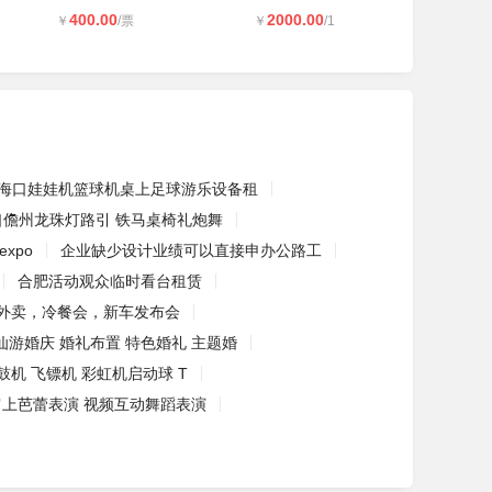
400.00
2000.00
￥
/票
￥
/1
海口娃娃机篮球机桌上足球游乐设备租
口儋州龙珠灯路引 铁马桌椅礼炮舞
 expo
企业缺少设计业绩可以直接申办公路工
合肥活动观众临时看台租赁
外卖，冷餐会，新车发布会
仙游婚庆 婚礼布置 特色婚礼 主题婚
鼓机 飞镖机 彩虹机启动球 T
肩上芭蕾表演 视频互动舞蹈表演